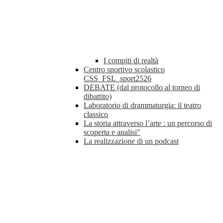
I compiti di realtà
Centro sportivo scolastico
CSS_FSL_sport2526
DEBATE (dal protocollo al torneo di
dibattito)
Laboratorio di drammaturgia: il teatro
classico
La storia attraverso l’arte : un percorso di
scoperta e analisi"
La realizzazione di un podcast