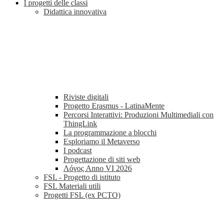
I progetti delle classi
Didattica innovativa
Riviste digitali
Progetto Erasmus - LatinaMente
Percorsi Interattivi: Produzioni Multimediali con
ThingLink
La programmazione a blocchi
Esploriamo il Metaverso
I podcast
Progettazione di siti web
Λóγος Anno VI 2026
FSL - Progetto di istituto
FSL Materiali utili
Progetti FSL (ex PCTO)