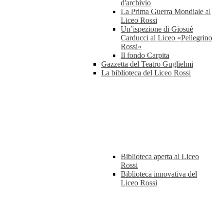
d'archivio
La Prima Guerra Mondiale al
Liceo Rossi
Un’ispezione di Giosuè
Carducci al Liceo «Pellegrino
Rossi»
Il fondo Carpita
Gazzetta del Teatro Guglielmi
La biblioteca del Liceo Rossi
Biblioteca aperta al Liceo
Rossi
Biblioteca innovativa del
Liceo Rossi