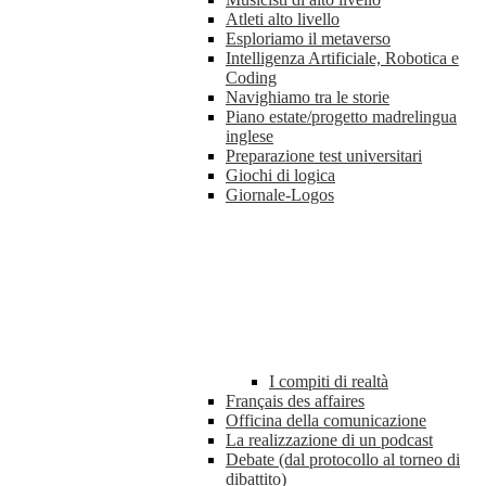
Atleti alto livello
Esploriamo il metaverso
Intelligenza Artificiale, Robotica e
Coding
Navighiamo tra le storie
Piano estate/progetto madrelingua
inglese
Preparazione test universitari
Giochi di logica
Giornale-Logos
I compiti di realtà
Français des affaires
Officina della comunicazione
La realizzazione di un podcast
Debate (dal protocollo al torneo di
dibattito)