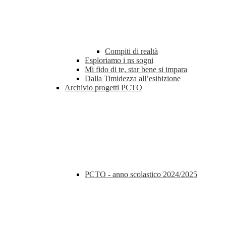
Compiti di realtà
Esploriamo i ns sogni
Mi fido di te, star bene si impara
Dalla Timidezza all’esibizione
Archivio progetti PCTO
PCTO - anno scolastico 2024/2025