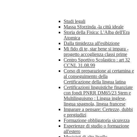
Studi legali
Massa Sforzinda -la città ideale
Storia della Fisica: L'Alba dell'Era
Atomica
Dalla timidezza all'esibizione
Mi fido di te, star bene si impara -
progetto accoglienza classi prime
Centro Sportivo Scolastico : art 32
CCNL 31.08.99
Corso di preparazione ai certamina e
al conseguimento della
Certificazione della lingua latina
Certificazioni linguistiche finanziate
con fondi PNRR DM65/23 Stem e
Multilinguismo : Lingua inglese,
lingua spagnola, lingua francese
Imparare a pensare: Certezze, dubbi
e pregiudizi
Formazione obbligatoria sicurezza
Esperienze di studio o formazione
all'estero
Musicisti di alto livello