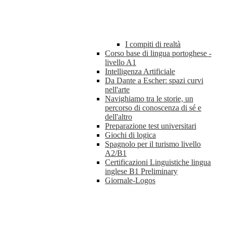
I compiti di realtà
Corso base di lingua portoghese -
livello A1
Intelligenza Artificiale
Da Dante a Escher: spazi curvi
nell'arte
Navighiamo tra le storie, un
percorso di conoscenza di sé e
dell'altro
Preparazione test universitari
Giochi di logica
Spagnolo per il turismo livello
A2/B1
Certificazioni Linguistiche lingua
inglese B1 Preliminary
Giornale-Logos