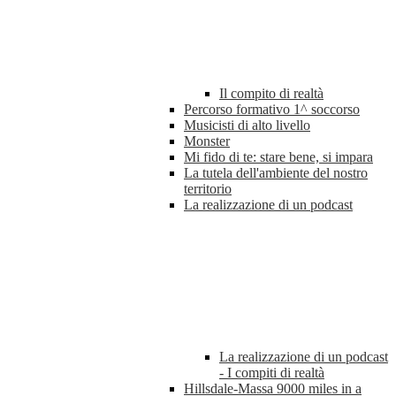
Il compito di realtà
Percorso formativo 1^ soccorso
Musicisti di alto livello
Monster
Mi fido di te: stare bene, si impara
La tutela dell'ambiente del nostro
territorio
La realizzazione di un podcast
La realizzazione di un podcast
- I compiti di realtà
Hillsdale-Massa 9000 miles in a