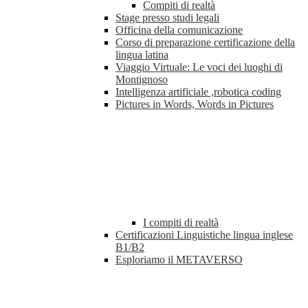
Compiti di realtà
Stage presso studi legali
Officina della comunicazione
Corso di preparazione certificazione della
lingua latina
Viaggio Virtuale: Le voci dei luoghi di
Montignoso
Intelligenza artificiale ,robotica coding
Pictures in Words, Words in Pictures
I compiti di realtà
Certificazioni Linguistiche lingua inglese
B1/B2
Esploriamo il METAVERSO