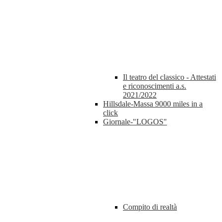
Il teatro del classico - Attestati
e riconoscimenti a.s.
2021/2022
Hillsdale-Massa 9000 miles in a
click
Giornale-"LOGOS"
Compito di realtà