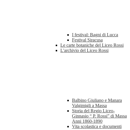
I festival: Bagni di Lucca
Festival Siracusa
Le carte botaniche del Liceo Rossi
L'archivio del Liceo Rossi
Balbino Giuliano e Manara
Valgimigli a Massa
Storia del Regio Liceo-
Ginnasio “ P. Rossi” di Massa
Anni 1860-1890
Vita scolastica e documenti