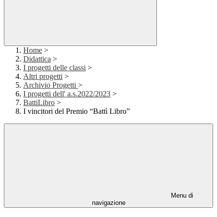
Home
>
Didattica
>
I progetti delle classi
>
Altri progetti
>
Archivio Progetti
>
I progetti dell' a.s.2022/2023
>
BattiLibro
>
I vincitori del Premio “Battì Libro”
Menu di
navigazione