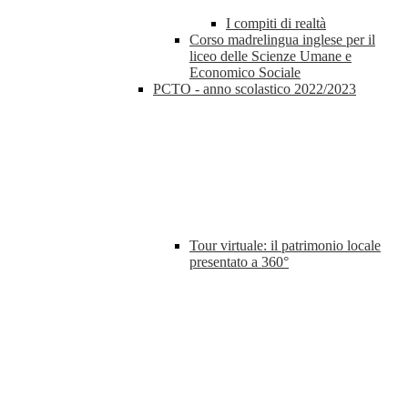
I compiti di realtà
Corso madrelingua inglese per il
liceo delle Scienze Umane e
Economico Sociale
PCTO - anno scolastico 2022/2023
Tour virtuale: il patrimonio locale
presentato a 360°