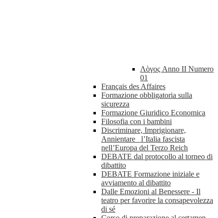
Λὸγος Anno II Numero
01
Français des Affaires
Formazione obbligatoria sulla
sicurezza
Formazione Giuridico Economica
Filosofia con i bambini
Discriminare, Imprigionare,
Annientare_ l’Italia fascista
nell’Europa del Terzo Reich
DEBATE dal protocollo al torneo di
dibattito
DEBATE Formazione iniziale e
avviamento al dibattito
Dalle Emozioni al Benessere - Il
teatro per favorire la consapevolezza
di sé
Corso di preparazione al certamen