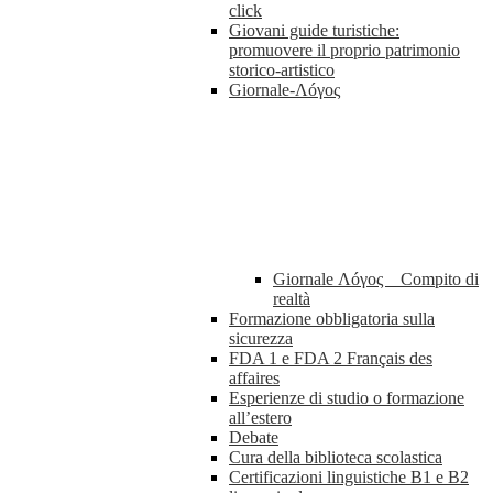
click
Giovani guide turistiche:
promuovere il proprio patrimonio
storico-artistico
Giornale-Λóγος
Giornale Λóγος _ Compito di
realtà
Formazione obbligatoria sulla
sicurezza
FDA 1 e FDA 2 Français des
affaires
Esperienze di studio o formazione
all’estero
Debate
Cura della biblioteca scolastica
Certificazioni linguistiche B1 e B2