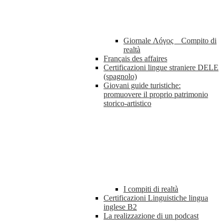
Giornale Λóγος _ Compito di
realtà
Français des affaires
Certificazioni lingue straniere DELE
(spagnolo)
Giovani guide turistiche:
promuovere il proprio patrimonio
storico-artistico
I compiti di realtà
Certificazioni Linguistiche lingua
inglese B2
La realizzazione di un podcast