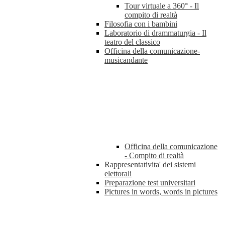
Tour virtuale a 360° - Il
compito di realtà
Filosofia con i bambini
Laboratorio di drammaturgia - Il
teatro del classico
Officina della comunicazione-
musicandante
Officina della comunicazione
- Compito di realtà
Rappresentativita' dei sistemi
elettorali
Preparazione test universitari
Pictures in words, words in pictures