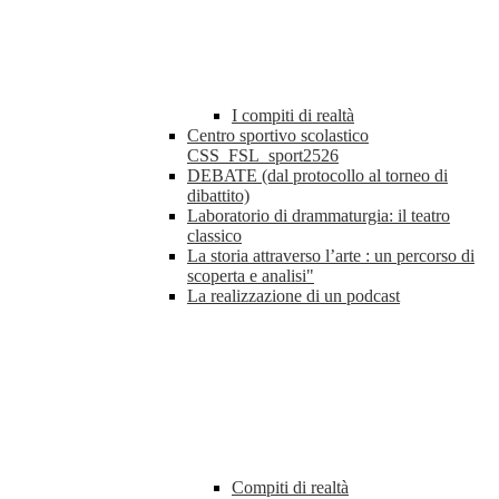
I compiti di realtà
Centro sportivo scolastico
CSS_FSL_sport2526
DEBATE (dal protocollo al torneo di
dibattito)
Laboratorio di drammaturgia: il teatro
classico
La storia attraverso l’arte : un percorso di
scoperta e analisi"
La realizzazione di un podcast
Compiti di realtà