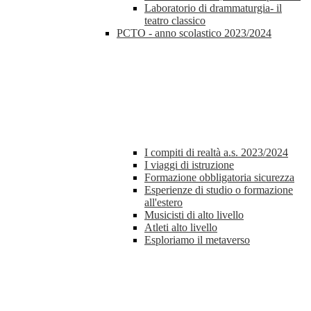
Laboratorio di drammaturgia- il
teatro classico
PCTO - anno scolastico 2023/2024
I compiti di realtà a.s. 2023/2024
I viaggi di istruzione
Formazione obbligatoria sicurezza
Esperienze di studio o formazione
all'estero
Musicisti di alto livello
Atleti alto livello
Esploriamo il metaverso