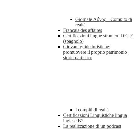
Giornale Λóγος _ Compito di
realtà
Français des affaires
Certificazioni lingue straniere DELE
(spagnolo)
Giovani guide turistiche:
promuovere il proprio patrimonio
storico-artistico
I compiti di realtà
Certificazioni Linguistiche lingua
inglese B2
La realizzazione di un podcast