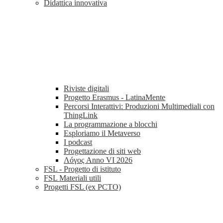
Didattica innovativa
Riviste digitali
Progetto Erasmus - LatinaMente
Percorsi Interattivi: Produzioni Multimediali con
ThingLink
La programmazione a blocchi
Esploriamo il Metaverso
I podcast
Progettazione di siti web
Λóγος Anno VI 2026
FSL - Progetto di istituto
FSL Materiali utili
Progetti FSL (ex PCTO)