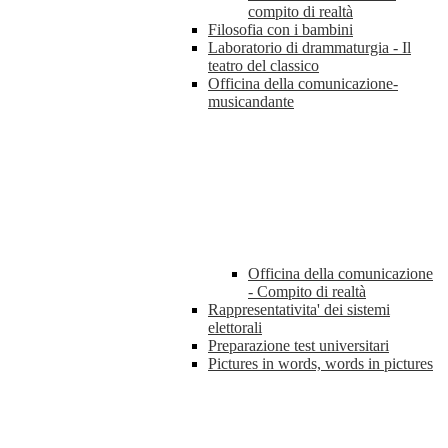
compito di realtà
Filosofia con i bambini
Laboratorio di drammaturgia - Il
teatro del classico
Officina della comunicazione-
musicandante
Officina della comunicazione
- Compito di realtà
Rappresentativita' dei sistemi
elettorali
Preparazione test universitari
Pictures in words, words in pictures