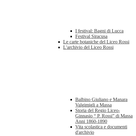
I festival: Bagni di Lucca
Festival Siracusa
Le carte botaniche del Liceo Rossi
L'archivio del Liceo Rossi
Balbino Giuliano e Manara
Valgimigli a Massa
Storia del Regio Liceo-
Ginnasio “ P. Rossi” di Massa
Anni 1860-1890
Vita scolastica e documenti
d'archivio