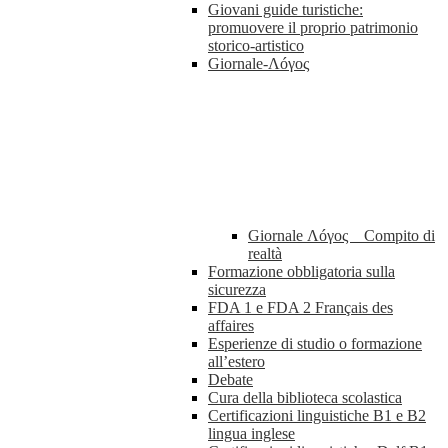
Giovani guide turistiche:
promuovere il proprio patrimonio
storico-artistico
Giornale-Λóγος
Giornale Λóγος _ Compito di
realtà
Formazione obbligatoria sulla
sicurezza
FDA 1 e FDA 2 Français des
affaires
Esperienze di studio o formazione
all’estero
Debate
Cura della biblioteca scolastica
Certificazioni linguistiche B1 e B2
lingua inglese