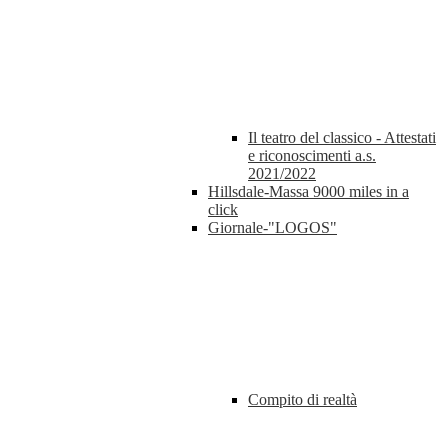
Il teatro del classico - Attestati
e riconoscimenti a.s.
2021/2022
Hillsdale-Massa 9000 miles in a
click
Giornale-"LOGOS"
Compito di realtà