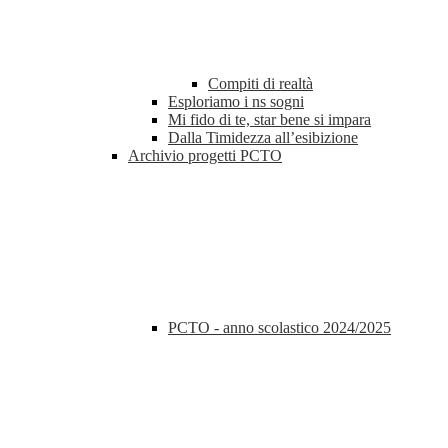
Compiti di realtà
Esploriamo i ns sogni
Mi fido di te, star bene si impara
Dalla Timidezza all’esibizione
Archivio progetti PCTO
PCTO - anno scolastico 2024/2025