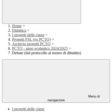
Home
>
Didattica
>
I progetti delle classi
>
Progetti FSL (ex PCTO)
>
Archivio progetti PCTO
>
PCTO - anno scolastico 2024/2025
>
Debate (dal protocollo al torneo di dibattito)
Menu di
navigazione
I progetti delle classi