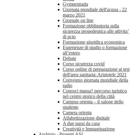
Gymnestrada
Giornata mondiale dell'acqua - 22
marzo 2021
Giornale on line
Formazione obbligatoria sulla
sicurezza propedeutica alle attivita’
di pcto
Formazione giuridica economica
Esperienze di studio o formazione
all’estero
Debate
Corso sicurezza covid
Corso online di preparazione ai test
dell'area sanitaria: Aristotele 2021
Convegno giornata mondiale della
radio
Conosci massa? percorso turistico
nel centro storico della città
Campus orienta – il salone dello
studente
Camera orienta
Alfabetizzazione digitale
A due passi da casa
Creatività e Immaginazione
Archivio - Progetti ASL