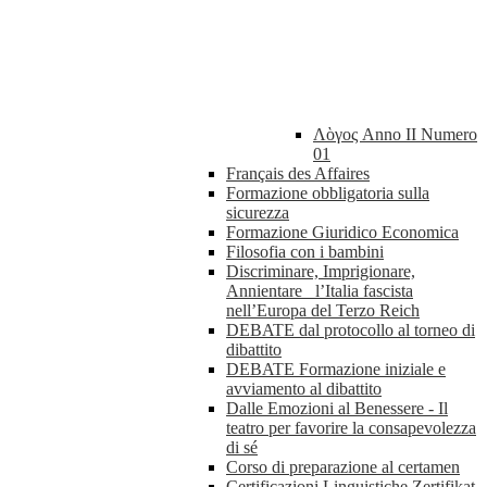
Λὸγος Anno II Numero
01
Français des Affaires
Formazione obbligatoria sulla
sicurezza
Formazione Giuridico Economica
Filosofia con i bambini
Discriminare, Imprigionare,
Annientare_ l’Italia fascista
nell’Europa del Terzo Reich
DEBATE dal protocollo al torneo di
dibattito
DEBATE Formazione iniziale e
avviamento al dibattito
Dalle Emozioni al Benessere - Il
teatro per favorire la consapevolezza
di sé
Corso di preparazione al certamen
Certificazioni Linguistiche Zertifikat