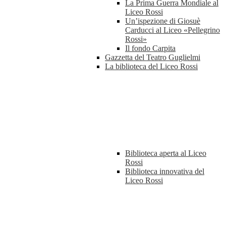
La Prima Guerra Mondiale al
Liceo Rossi
Un’ispezione di Giosuè
Carducci al Liceo «Pellegrino
Rossi»
Il fondo Carpita
Gazzetta del Teatro Guglielmi
La biblioteca del Liceo Rossi
Biblioteca aperta al Liceo
Rossi
Biblioteca innovativa del
Liceo Rossi