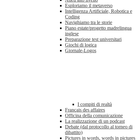
Esploriamo il metaverso
Intelligenza Artificiale, Robotica e
Coding
Navighiamo tra le storie
Piano estate/progetto madrelingua
inglese
Preparazione test universitari
Giochi di logica
Giornale-Logos
I compiti di realtà
Français des affaires
Officina della comunicazione
La realizzazione di un podcast
Debate (dal protocollo al torneo di
dibattito)
Pictures in words, words in pictures