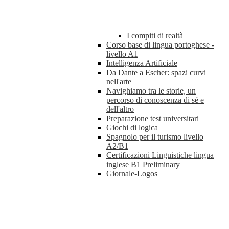
I compiti di realtà
Corso base di lingua portoghese -
livello A1
Intelligenza Artificiale
Da Dante a Escher: spazi curvi
nell'arte
Navighiamo tra le storie, un
percorso di conoscenza di sé e
dell'altro
Preparazione test universitari
Giochi di logica
Spagnolo per il turismo livello
A2/B1
Certificazioni Linguistiche lingua
inglese B1 Preliminary
Giornale-Logos