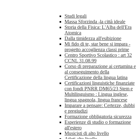
Studi legali
Massa Sforzinda -la città ideale
Storia della Fisica: L'Alba dell'Era
Atomica
Dalla timidezza all'esibizione
Mi fido di te, star bene si impara -
progetto accoglienza classi prime
Centro Sportivo Scolastico : art 32
CCNL 31.08.99
Corso di preparazione ai certamina e
al conseguimento della
Certificazione della lingua latina
Certificazioni linguistiche finanziate
con fondi PNRR DM65/23 Stem e
Multilinguismo : Lingua inglese,
lingua spagnola, lingua francese
Imparare a pensare: Certezze, dubbi
e pregiudizi
Formazione obbligatoria sicurezza
Esperienze di studio o formazione
all'estero
Musicisti di alto livello
Atleti alto livello