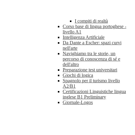
I compiti di realtà
Corso base di lingua portoghese -
livello A1
Intelligenza Artificiale
Da Dante a Escher: spazi curvi
nell'arte
Navighiamo tra le storie, un
percorso di conoscenza di sé e
dell'altro
Preparazione test universitari
Giochi di logica
Spagnolo per il turismo livello
A2/B1
Certificazioni Linguistiche lingua
inglese B1 Preliminary
Giornale-Logos