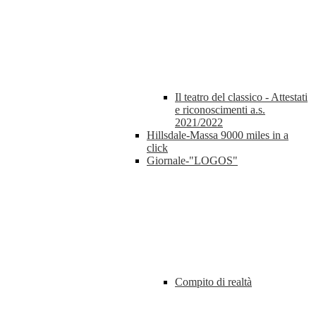
Il teatro del classico - Attestati
e riconoscimenti a.s.
2021/2022
Hillsdale-Massa 9000 miles in a
click
Giornale-"LOGOS"
Compito di realtà