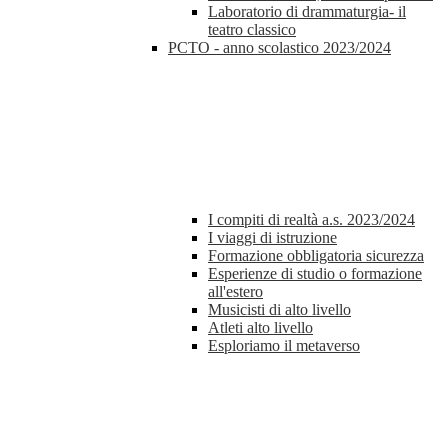
Laboratorio di drammaturgia- il
teatro classico
PCTO - anno scolastico 2023/2024
I compiti di realtà a.s. 2023/2024
I viaggi di istruzione
Formazione obbligatoria sicurezza
Esperienze di studio o formazione
all'estero
Musicisti di alto livello
Atleti alto livello
Esploriamo il metaverso