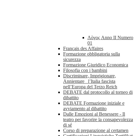
Λὸγος Anno II Numero
01
Français des Affaires
Formazione obbligatoria sulla
sicurezza
Formazione Giuridico Economica
Filosofia con i bambini
Discriminare, Imprigionare,
Annientare_ l’Italia fascista
nell’Europa del Terzo Reich
DEBATE dal protocollo al torneo di
dibattito
DEBATE Formazione iniziale e
avviamento al dibattito
Dalle Emozioni al Benessere - Il
teatro per favorire la consapevolezza
di sé
Corso di preparazione al certamen
Certificazioni Linguistiche Zertifikat