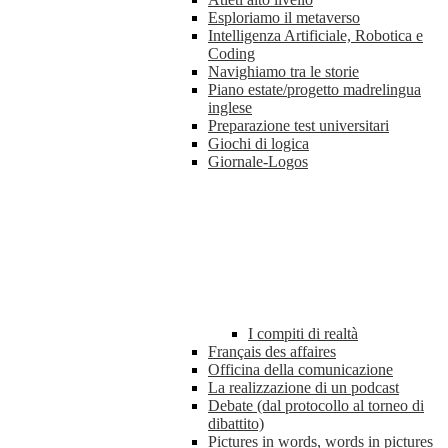
Esploriamo il metaverso
Intelligenza Artificiale, Robotica e
Coding
Navighiamo tra le storie
Piano estate/progetto madrelingua
inglese
Preparazione test universitari
Giochi di logica
Giornale-Logos
I compiti di realtà
Français des affaires
Officina della comunicazione
La realizzazione di un podcast
Debate (dal protocollo al torneo di
dibattito)
Pictures in words, words in pictures