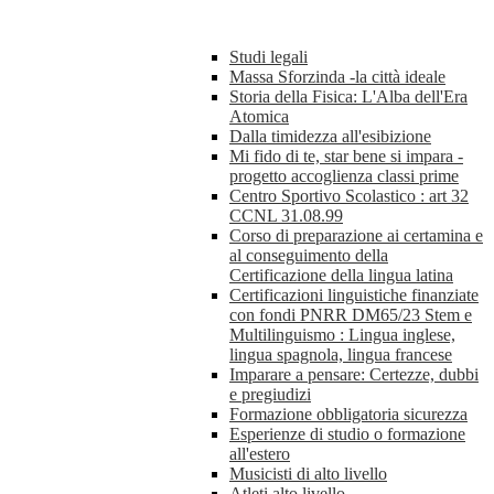
Studi legali
Massa Sforzinda -la città ideale
Storia della Fisica: L'Alba dell'Era
Atomica
Dalla timidezza all'esibizione
Mi fido di te, star bene si impara -
progetto accoglienza classi prime
Centro Sportivo Scolastico : art 32
CCNL 31.08.99
Corso di preparazione ai certamina e
al conseguimento della
Certificazione della lingua latina
Certificazioni linguistiche finanziate
con fondi PNRR DM65/23 Stem e
Multilinguismo : Lingua inglese,
lingua spagnola, lingua francese
Imparare a pensare: Certezze, dubbi
e pregiudizi
Formazione obbligatoria sicurezza
Esperienze di studio o formazione
all'estero
Musicisti di alto livello
Atleti alto livello