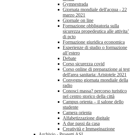
Gymnestrada
Giornata mondiale dell'acqua - 22
marzo 2021
Giornale on line
Formazione obbligatoria sulla
sicurezza propedeutica alle attivita’
di pcto
Formazione giuridica economica
Esperienze di studio o formazione
all’estero
Debate
Corso sicurezza covid
Corso online di preparazione ai test
dell'area sanitaria: Aristotele 2021
Convegno giornata mondiale della
radio
Conosci massa? percorso turistico
nel centro storico della città
Campus orienta – il salone dello
studente
Camera orienta
Alfabetizzazione digitale
A due passi da casa
Creatività e Immaginazione
Archivio - Progetti ASL