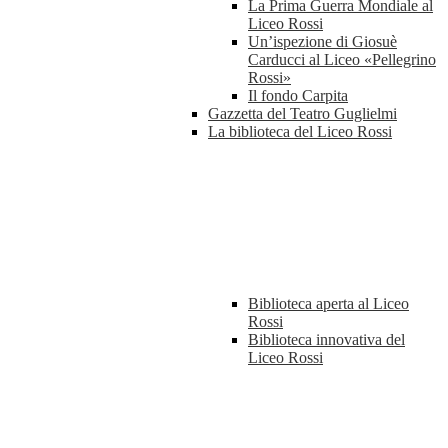
La Prima Guerra Mondiale al
Liceo Rossi
Un’ispezione di Giosuè
Carducci al Liceo «Pellegrino
Rossi»
Il fondo Carpita
Gazzetta del Teatro Guglielmi
La biblioteca del Liceo Rossi
Biblioteca aperta al Liceo
Rossi
Biblioteca innovativa del
Liceo Rossi