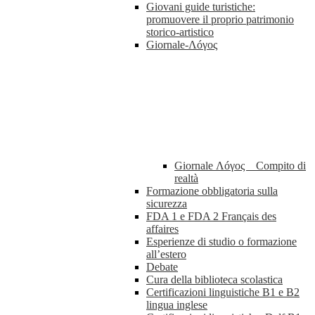
Giovani guide turistiche:
promuovere il proprio patrimonio
storico-artistico
Giornale-Λóγος
Giornale Λóγος _ Compito di
realtà
Formazione obbligatoria sulla
sicurezza
FDA 1 e FDA 2 Français des
affaires
Esperienze di studio o formazione
all’estero
Debate
Cura della biblioteca scolastica
Certificazioni linguistiche B1 e B2
lingua inglese