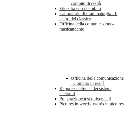
compito di realtà
Filosofia con i bambini
Laboratorio di drammaturgia - Il
teatro del classico
Officina della comunicazione-
musicandante
Officina della comunicazione
- Compito di realtà
Rappresentativita' dei sistemi
elettorali
Preparazione test universitari
Pictures in words, words in pictures