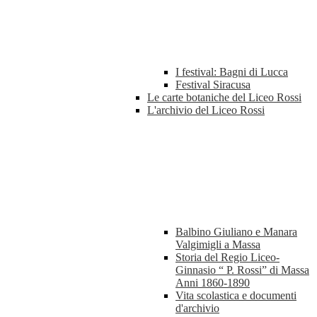
I festival: Bagni di Lucca
Festival Siracusa
Le carte botaniche del Liceo Rossi
L'archivio del Liceo Rossi
Balbino Giuliano e Manara
Valgimigli a Massa
Storia del Regio Liceo-
Ginnasio “ P. Rossi” di Massa
Anni 1860-1890
Vita scolastica e documenti
d'archivio