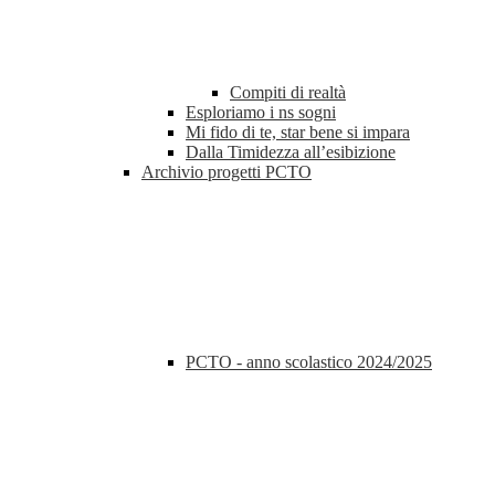
Compiti di realtà
Esploriamo i ns sogni
Mi fido di te, star bene si impara
Dalla Timidezza all’esibizione
Archivio progetti PCTO
PCTO - anno scolastico 2024/2025