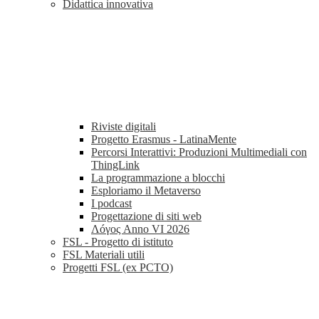
Didattica innovativa
Riviste digitali
Progetto Erasmus - LatinaMente
Percorsi Interattivi: Produzioni Multimediali con
ThingLink
La programmazione a blocchi
Esploriamo il Metaverso
I podcast
Progettazione di siti web
Λóγος Anno VI 2026
FSL - Progetto di istituto
FSL Materiali utili
Progetti FSL (ex PCTO)