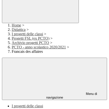
Home
>
Didattica
>
I progetti delle classi
>
Progetti FSL (ex PCTO)
>
Archivio progetti PCTO
>
PCTO - anno scolastico 2020/2021
>
Francais des affaires
Menu di
navigazione
I progetti delle classi