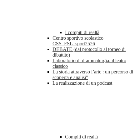
I compiti di realtà
Centro sportivo scolastico
CSS_FSL_sport2526
DEBATE (dal protocollo al torneo di
dibattito)
Laboratorio di drammaturgia: il teatro
classico
La storia attraverso l’arte : un percorso di
scoperta e analisi"
La realizzazione di un podcast
Compiti di realtà