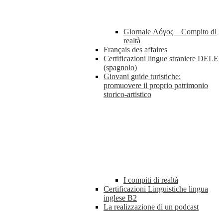
Giornale Λóγος _ Compito di
realtà
Français des affaires
Certificazioni lingue straniere DELE
(spagnolo)
Giovani guide turistiche:
promuovere il proprio patrimonio
storico-artistico
I compiti di realtà
Certificazioni Linguistiche lingua
inglese B2
La realizzazione di un podcast