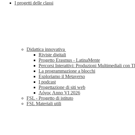
I progetti delle classi
Didattica innovativa
Riviste digitali
Progetto Erasmus - LatinaMente
Percorsi Interattivi: Produzioni Multimediali con 
La programmazione a blocchi
Esploriamo il Metaverso
I podcast
Progettazione di siti web
Λóγος Anno VI 2026
FSL - Progetto di istituto
FSL Materiali utili