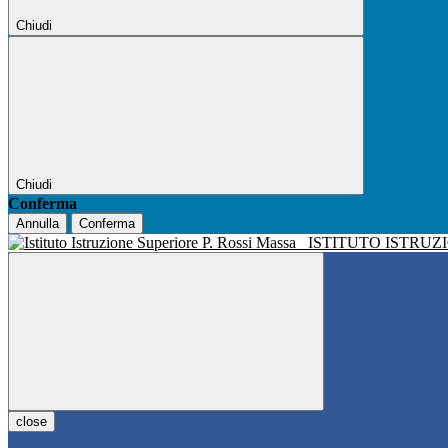
Chiudi
Chiudi
Conferma
Annulla
Conferma
ISTITUTO ISTRUZ
close