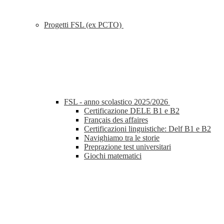
Progetti FSL (ex PCTO)
FSL - anno scolastico 2025/2026
Certificazione DELE B1 e B2
Français des affaires
Certificazioni linguistiche: Delf B1 e B2
Navighiamo tra le storie
Preprazione test universitari
Giochi matematici