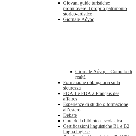
Giovani guide turistiche:
promuovere il proprio patrimonio
storico-artistico
Giornale-Λóγος
Giornale Λóγος _ Compito di
realtà
Formazione obbligatoria sulla
sicurezza
FDA 1 e FDA 2 Français des
affaires
Esperienze di studio o formazione
all’estero
Debate
Cura della biblioteca scolastica
Certificazioni linguistiche B1 e B2
lingua inglese