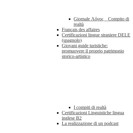
Giornale Λóγος _ Compito di
realtà
Français des affaires
Certificazioni lingue straniere DELE
(spagnolo)
Giovani guide turistiche:
promuovere il proprio patrimonio
storico-artistico
I compiti di realtà
Certificazioni Linguistiche lingua
inglese B2
La realizzazione di un podcast