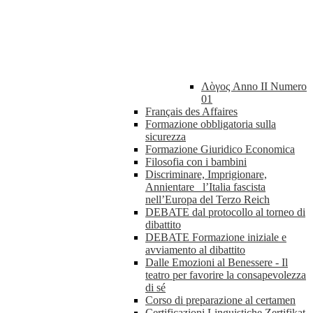
Λὸγος Anno II Numero
01
Français des Affaires
Formazione obbligatoria sulla
sicurezza
Formazione Giuridico Economica
Filosofia con i bambini
Discriminare, Imprigionare,
Annientare_ l’Italia fascista
nell’Europa del Terzo Reich
DEBATE dal protocollo al torneo di
dibattito
DEBATE Formazione iniziale e
avviamento al dibattito
Dalle Emozioni al Benessere - Il
teatro per favorire la consapevolezza
di sé
Corso di preparazione al certamen
Certificazioni Linguistiche Zertifikat