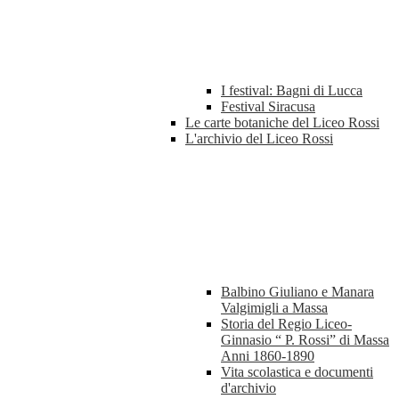
I festival: Bagni di Lucca
Festival Siracusa
Le carte botaniche del Liceo Rossi
L'archivio del Liceo Rossi
Balbino Giuliano e Manara
Valgimigli a Massa
Storia del Regio Liceo-
Ginnasio “ P. Rossi” di Massa
Anni 1860-1890
Vita scolastica e documenti
d'archivio