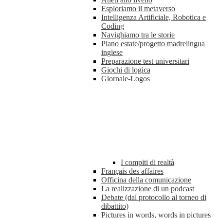
Esploriamo il metaverso
Intelligenza Artificiale, Robotica e
Coding
Navighiamo tra le storie
Piano estate/progetto madrelingua
inglese
Preparazione test universitari
Giochi di logica
Giornale-Logos
I compiti di realtà
Français des affaires
Officina della comunicazione
La realizzazione di un podcast
Debate (dal protocollo al torneo di
dibattito)
Pictures in words, words in pictures