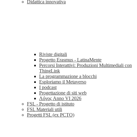
Didattica innovativa
Riviste digitali
Progetto Erasmus - LatinaMente
Percorsi Interattivi: Produzioni Multimediali con
ThingLink
La programmazione a blocchi
Esploriamo il Metaverso
I podcast
Progettazione di siti web
Λóγος Anno VI 2026
FSL - Progetto di istituto
FSL Materiali utili
Progetti FSL (ex PCTO)