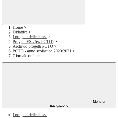
Home
>
Didattica
>
I progetti delle classi
>
Progetti FSL (ex PCTO)
>
Archivio progetti PCTO
>
PCTO - anno scolastico 2020/2021
>
Giornale on line
Menu di
navigazione
I progetti delle classi