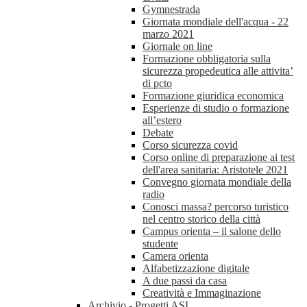
Gymnestrada
Giornata mondiale dell'acqua - 22
marzo 2021
Giornale on line
Formazione obbligatoria sulla
sicurezza propedeutica alle attivita’
di pcto
Formazione giuridica economica
Esperienze di studio o formazione
all’estero
Debate
Corso sicurezza covid
Corso online di preparazione ai test
dell'area sanitaria: Aristotele 2021
Convegno giornata mondiale della
radio
Conosci massa? percorso turistico
nel centro storico della città
Campus orienta – il salone dello
studente
Camera orienta
Alfabetizzazione digitale
A due passi da casa
Creatività e Immaginazione
Archivio - Progetti ASL