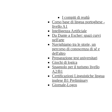
I compiti di realtà
Corso base di lingua portoghese -
livello A1
Intelligenza Artificiale
Da Dante a Escher: spazi curvi
nell'arte
Navighiamo tra le storie, un
percorso di conoscenza di sé e
dell'altro
Preparazione test universitari
Giochi di logica
Spagnolo per il turismo livello
A2/B1
Certificazioni Linguistiche lingua
inglese B1 Preliminary
Giornale-Logos