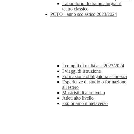
Laboratorio di drammaturgia- il
teatro classico
PCTO - anno scolastico 2023/2024
I compiti di realtà a.s. 2023/2024
I viaggi di istruzione
Formazione obbligatoria sicurezza
Esperienze di studio o formazione
all'estero
Musicisti di alto livello
Atleti alto livello
Esploriamo il metaverso