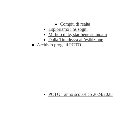
Compiti di realtà
Esploriamo i ns sogni
Mi fido di te, star bene si impara
Dalla Timidezza all’esibizione
Archivio progetti PCTO
PCTO - anno scolastico 2024/2025