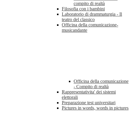
compito di realtà
Filosofia con i bambini
Laboratorio di drammaturgia - Il
teatro del classico
Officina della comunicazione-
musicandante
Officina della comunicazione
- Compito di realtà
Rappresentativita' dei sistemi
elettorali
Preparazione test universitari
Pictures in words, words in pictures