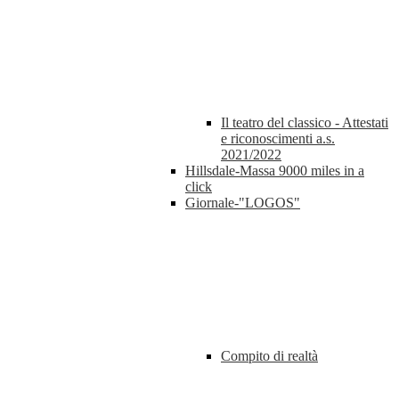
Il teatro del classico - Attestati
e riconoscimenti a.s.
2021/2022
Hillsdale-Massa 9000 miles in a
click
Giornale-"LOGOS"
Compito di realtà