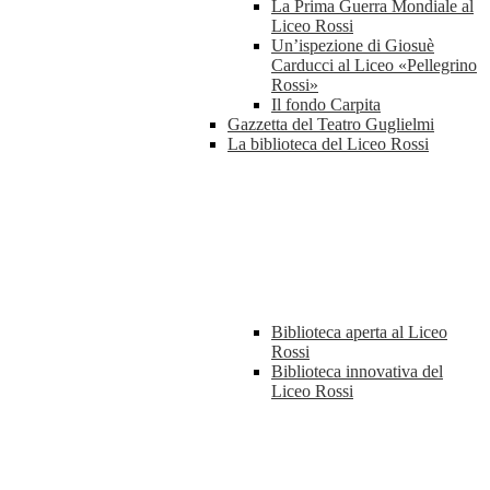
La Prima Guerra Mondiale al
Liceo Rossi
Un’ispezione di Giosuè
Carducci al Liceo «Pellegrino
Rossi»
Il fondo Carpita
Gazzetta del Teatro Guglielmi
La biblioteca del Liceo Rossi
Biblioteca aperta al Liceo
Rossi
Biblioteca innovativa del
Liceo Rossi