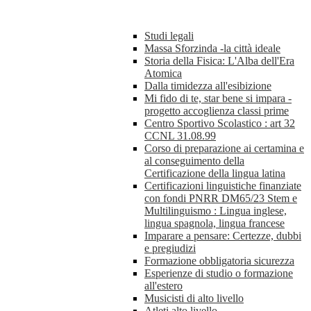
Studi legali
Massa Sforzinda -la città ideale
Storia della Fisica: L'Alba dell'Era
Atomica
Dalla timidezza all'esibizione
Mi fido di te, star bene si impara -
progetto accoglienza classi prime
Centro Sportivo Scolastico : art 32
CCNL 31.08.99
Corso di preparazione ai certamina e
al conseguimento della
Certificazione della lingua latina
Certificazioni linguistiche finanziate
con fondi PNRR DM65/23 Stem e
Multilinguismo : Lingua inglese,
lingua spagnola, lingua francese
Imparare a pensare: Certezze, dubbi
e pregiudizi
Formazione obbligatoria sicurezza
Esperienze di studio o formazione
all'estero
Musicisti di alto livello
Atleti alto livello