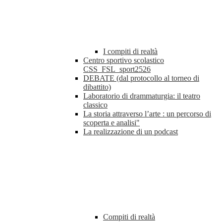
I compiti di realtà
Centro sportivo scolastico
CSS_FSL_sport2526
DEBATE (dal protocollo al torneo di
dibattito)
Laboratorio di drammaturgia: il teatro
classico
La storia attraverso l’arte : un percorso di
scoperta e analisi"
La realizzazione di un podcast
Compiti di realtà