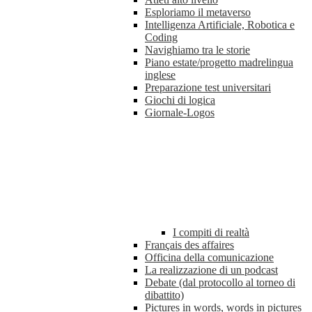
Esploriamo il metaverso
Intelligenza Artificiale, Robotica e
Coding
Navighiamo tra le storie
Piano estate/progetto madrelingua
inglese
Preparazione test universitari
Giochi di logica
Giornale-Logos
I compiti di realtà
Français des affaires
Officina della comunicazione
La realizzazione di un podcast
Debate (dal protocollo al torneo di
dibattito)
Pictures in words, words in pictures