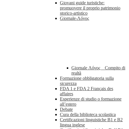
Giovani guide turistiche:
promuovere il proprio patrimonio
storico-artistico
Giornale-Λóγος
Giornale Λóγος _ Compito di
realtà
Formazione obbligatoria sulla
sicurezza
FDA 1 e FDA 2 Français des
affaires
Esperienze di studio o formazione
all’estero
Debate
Cura della biblioteca scolastica
Certificazioni linguistiche B1 e B2
lingua inglese