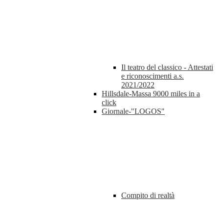
Il teatro del classico - Attestati
e riconoscimenti a.s.
2021/2022
Hillsdale-Massa 9000 miles in a
click
Giornale-"LOGOS"
Compito di realtà