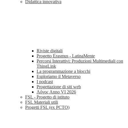
Didattica innovativa
Riviste digitali
Progetto Erasmus - LatinaMente
Percorsi Interattivi: Produzioni Multimediali con
ThingLink
La programmazione a blocchi
Esploriamo il Metaverso
I podcast
Progettazione di siti web
Λóγος Anno VI 2026
FSL - Progetto di istituto
FSL Materiali utili
Progetti FSL (ex PCTO)