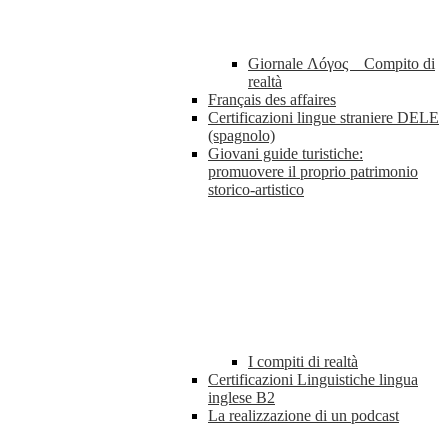
Giornale Λóγος _ Compito di
realtà
Français des affaires
Certificazioni lingue straniere DELE
(spagnolo)
Giovani guide turistiche:
promuovere il proprio patrimonio
storico-artistico
I compiti di realtà
Certificazioni Linguistiche lingua
inglese B2
La realizzazione di un podcast