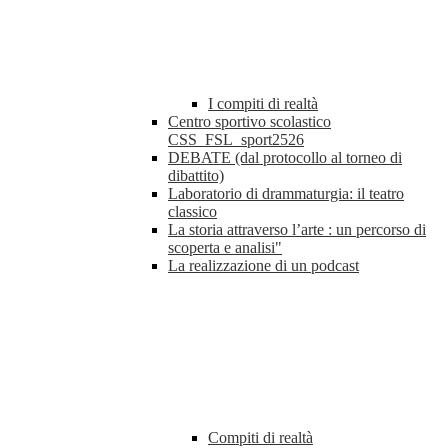
I compiti di realtà
Centro sportivo scolastico
CSS_FSL_sport2526
DEBATE (dal protocollo al torneo di
dibattito)
Laboratorio di drammaturgia: il teatro
classico
La storia attraverso l’arte : un percorso di
scoperta e analisi"
La realizzazione di un podcast
Compiti di realtà