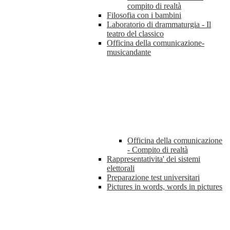
compito di realtà
Filosofia con i bambini
Laboratorio di drammaturgia - Il
teatro del classico
Officina della comunicazione-
musicandante
Officina della comunicazione
- Compito di realtà
Rappresentativita' dei sistemi
elettorali
Preparazione test universitari
Pictures in words, words in pictures