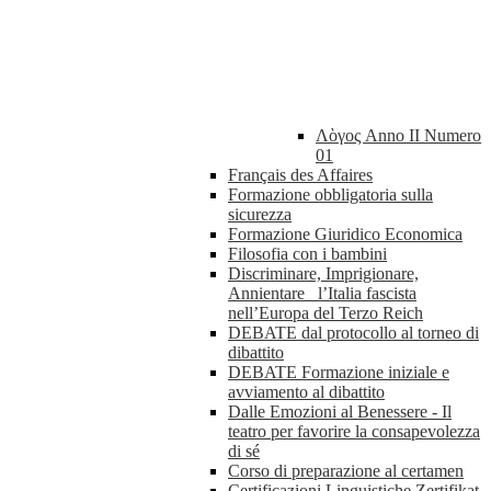
Λὸγος Anno II Numero
01
Français des Affaires
Formazione obbligatoria sulla
sicurezza
Formazione Giuridico Economica
Filosofia con i bambini
Discriminare, Imprigionare,
Annientare_ l’Italia fascista
nell’Europa del Terzo Reich
DEBATE dal protocollo al torneo di
dibattito
DEBATE Formazione iniziale e
avviamento al dibattito
Dalle Emozioni al Benessere - Il
teatro per favorire la consapevolezza
di sé
Corso di preparazione al certamen
Certificazioni Linguistiche Zertifikat