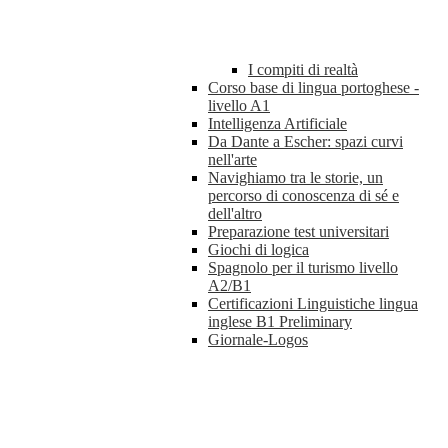
I compiti di realtà
Corso base di lingua portoghese -
livello A1
Intelligenza Artificiale
Da Dante a Escher: spazi curvi
nell'arte
Navighiamo tra le storie, un
percorso di conoscenza di sé e
dell'altro
Preparazione test universitari
Giochi di logica
Spagnolo per il turismo livello
A2/B1
Certificazioni Linguistiche lingua
inglese B1 Preliminary
Giornale-Logos