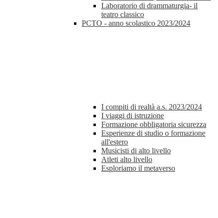
Laboratorio di drammaturgia- il
teatro classico
PCTO - anno scolastico 2023/2024
I compiti di realtà a.s. 2023/2024
I viaggi di istruzione
Formazione obbligatoria sicurezza
Esperienze di studio o formazione
all'estero
Musicisti di alto livello
Atleti alto livello
Esploriamo il metaverso