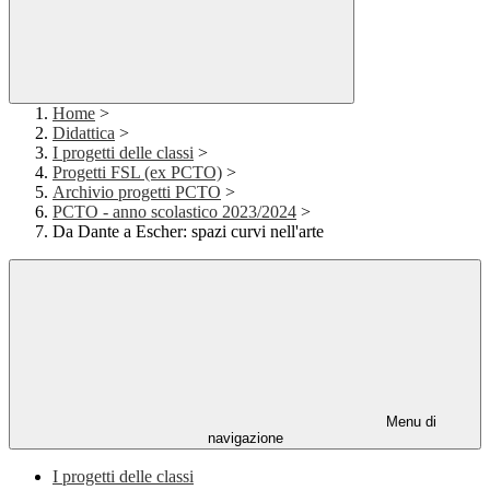
Home
>
Didattica
>
I progetti delle classi
>
Progetti FSL (ex PCTO)
>
Archivio progetti PCTO
>
PCTO - anno scolastico 2023/2024
>
Da Dante a Escher: spazi curvi nell'arte
Menu di
navigazione
I progetti delle classi