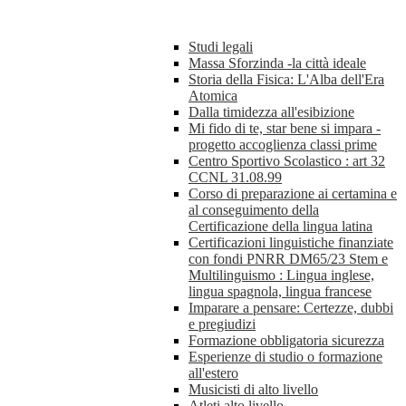
Studi legali
Massa Sforzinda -la città ideale
Storia della Fisica: L'Alba dell'Era
Atomica
Dalla timidezza all'esibizione
Mi fido di te, star bene si impara -
progetto accoglienza classi prime
Centro Sportivo Scolastico : art 32
CCNL 31.08.99
Corso di preparazione ai certamina e
al conseguimento della
Certificazione della lingua latina
Certificazioni linguistiche finanziate
con fondi PNRR DM65/23 Stem e
Multilinguismo : Lingua inglese,
lingua spagnola, lingua francese
Imparare a pensare: Certezze, dubbi
e pregiudizi
Formazione obbligatoria sicurezza
Esperienze di studio o formazione
all'estero
Musicisti di alto livello
Atleti alto livello