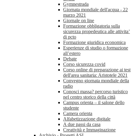
Gymnestrada
Giornata mondiale dell'acqua - 22
marzo 2021
Giornale on line
Formazione obbligatoria sulla
sicurezza propedeutica alle attivita’
di pcto
Formazione giuridica economica
Esperienze di studio o formazione
all’estero
Debate
Corso sicurezza covid
Corso online di preparazione ai test
dell'area sanitaria: Aristotele 2021
Convegno giornata mondiale della
radio
Conosci massa? percorso turistico
nel centro storico della città
Campus orienta – il salone dello
studente
Camera orienta
Alfabetizzazione digitale
A due passi da casa
Creatività e Immaginazione
Archivio - Progetti ASL