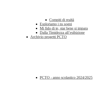
Compiti di realtà
Esploriamo i ns sogni
Mi fido di te, star bene si impara
Dalla Timidezza all’esibizione
Archivio progetti PCTO
PCTO - anno scolastico 2024/2025