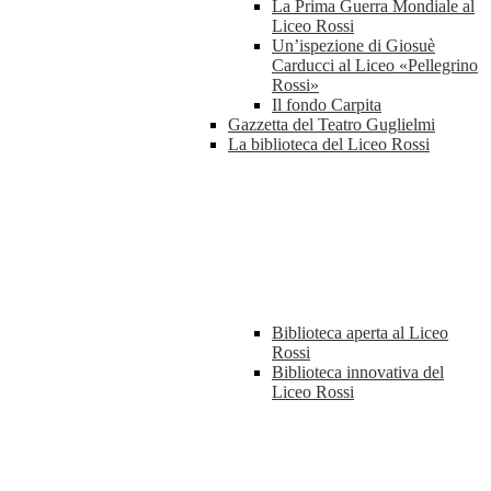
La Prima Guerra Mondiale al
Liceo Rossi
Un’ispezione di Giosuè
Carducci al Liceo «Pellegrino
Rossi»
Il fondo Carpita
Gazzetta del Teatro Guglielmi
La biblioteca del Liceo Rossi
Biblioteca aperta al Liceo
Rossi
Biblioteca innovativa del
Liceo Rossi