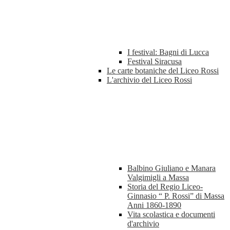
I festival: Bagni di Lucca
Festival Siracusa
Le carte botaniche del Liceo Rossi
L'archivio del Liceo Rossi
Balbino Giuliano e Manara
Valgimigli a Massa
Storia del Regio Liceo-
Ginnasio “ P. Rossi” di Massa
Anni 1860-1890
Vita scolastica e documenti
d'archivio