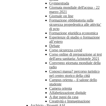
Gymnestrada
Giornata mondiale dell'acqua - 22
marzo 2021
Giornale on line
Formazione obbligatoria sulla
sicurezza propedeutica alle attivita’
di pcto
Formazione giuridica economica
Esperienze di studio o formazione
all’estero
Debate
Corso sicurezza covid
Corso online di preparazione ai test
dell'area sanitaria: Aristotele 2021
Convegno giornata mondiale della
radio
Conosci massa? percorso turistico
nel centro storico della città
Campus orienta – il salone dello
studente
Camera orienta
Alfabetizzazione digitale
A due passi da casa
Creatività e Immaginazione
Archivio - Progetti ASL