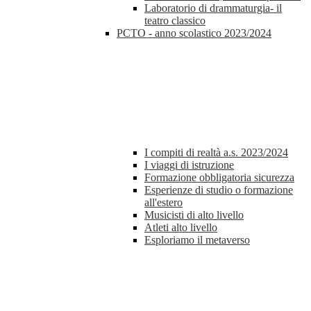
Laboratorio di drammaturgia- il
teatro classico
PCTO - anno scolastico 2023/2024
I compiti di realtà a.s. 2023/2024
I viaggi di istruzione
Formazione obbligatoria sicurezza
Esperienze di studio o formazione
all'estero
Musicisti di alto livello
Atleti alto livello
Esploriamo il metaverso