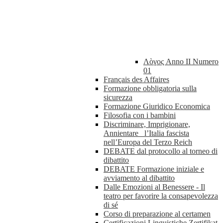
Λὸγος Anno II Numero
01
Français des Affaires
Formazione obbligatoria sulla
sicurezza
Formazione Giuridico Economica
Filosofia con i bambini
Discriminare, Imprigionare,
Annientare_ l’Italia fascista
nell’Europa del Terzo Reich
DEBATE dal protocollo al torneo di
dibattito
DEBATE Formazione iniziale e
avviamento al dibattito
Dalle Emozioni al Benessere - Il
teatro per favorire la consapevolezza
di sé
Corso di preparazione al certamen
Certificazioni Linguistiche Zertifikat