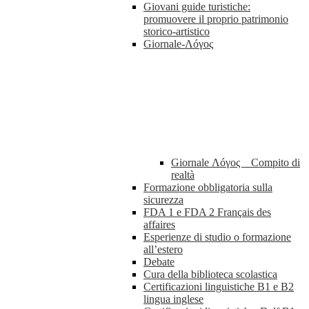
Giovani guide turistiche:
promuovere il proprio patrimonio
storico-artistico
Giornale-Λóγος
Giornale Λóγος _ Compito di
realtà
Formazione obbligatoria sulla
sicurezza
FDA 1 e FDA 2 Français des
affaires
Esperienze di studio o formazione
all’estero
Debate
Cura della biblioteca scolastica
Certificazioni linguistiche B1 e B2
lingua inglese