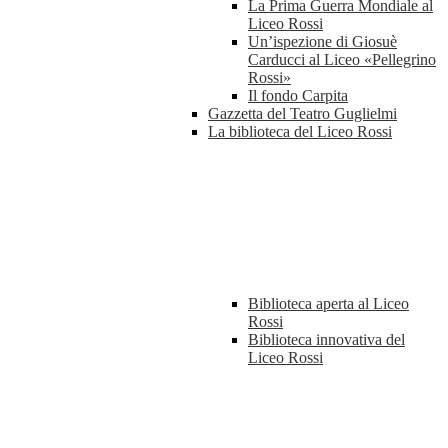
La Prima Guerra Mondiale al
Liceo Rossi
Un’ispezione di Giosuè
Carducci al Liceo «Pellegrino
Rossi»
Il fondo Carpita
Gazzetta del Teatro Guglielmi
La biblioteca del Liceo Rossi
Biblioteca aperta al Liceo
Rossi
Biblioteca innovativa del
Liceo Rossi