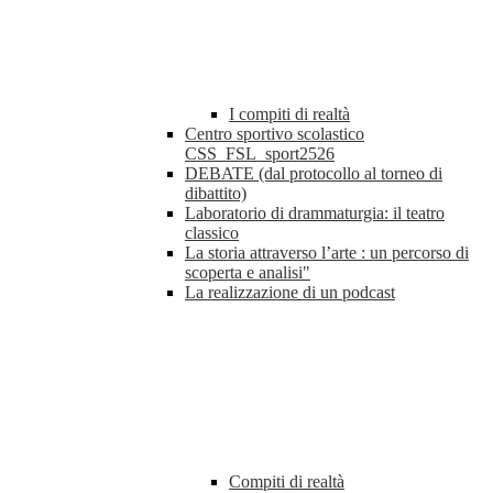
I compiti di realtà
Centro sportivo scolastico
CSS_FSL_sport2526
DEBATE (dal protocollo al torneo di
dibattito)
Laboratorio di drammaturgia: il teatro
classico
La storia attraverso l’arte : un percorso di
scoperta e analisi"
La realizzazione di un podcast
Compiti di realtà