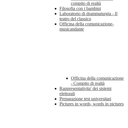
compito di realtà
Filosofia con i bambini
Laboratorio di drammaturgia - Il
teatro del classico
Officina della comunicazione-
musicandante
Officina della comunicazione
- Compito di realtà
Rappresentativita' dei sistemi
elettorali
Preparazione test universitari
Pictures in words, words in pictures