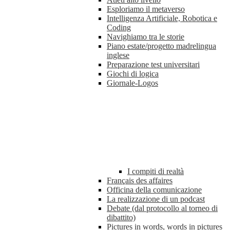
Esploriamo il metaverso
Intelligenza Artificiale, Robotica e
Coding
Navighiamo tra le storie
Piano estate/progetto madrelingua
inglese
Preparazione test universitari
Giochi di logica
Giornale-Logos
I compiti di realtà
Français des affaires
Officina della comunicazione
La realizzazione di un podcast
Debate (dal protocollo al torneo di
dibattito)
Pictures in words, words in pictures