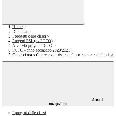
Home
>
Didattica
>
I progetti delle classi
>
Progetti FSL (ex PCTO)
>
Archivio progetti PCTO
>
PCTO - anno scolastico 2020/2021
>
Conosci massa? percorso turistico nel centro storico della città
Menu di
navigazione
I progetti delle classi