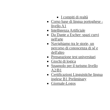
I compiti di realtà
Corso base di lingua portoghese -
livello A1
Intelligenza Artificiale
Da Dante a Escher: spazi curvi
nell'arte
Navighiamo tra le storie, un
percorso di conoscenza di sé e
dell'altro
Preparazione test universitari
Giochi di logica
Spagnolo per il turismo livello
A2/B1
Certificazioni Linguistiche lingua
inglese B1 Preliminary
Giornale-Logos