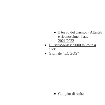
Il teatro del classico - Attestati
e riconoscimenti a.s.
2021/2022
Hillsdale-Massa 9000 miles in a
click
Giornale-"LOGOS"
Compito di realtà