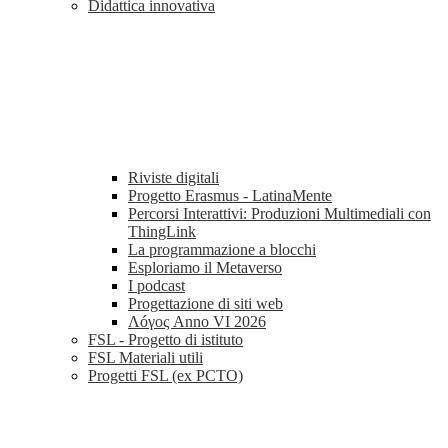
Didattica innovativa
Riviste digitali
Progetto Erasmus - LatinaMente
Percorsi Interattivi: Produzioni Multimediali con
ThingLink
La programmazione a blocchi
Esploriamo il Metaverso
I podcast
Progettazione di siti web
Λóγος Anno VI 2026
FSL - Progetto di istituto
FSL Materiali utili
Progetti FSL (ex PCTO)