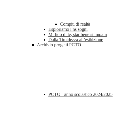
Compiti di realtà
Esploriamo i ns sogni
Mi fido di te, star bene si impara
Dalla Timidezza all’esibizione
Archivio progetti PCTO
PCTO - anno scolastico 2024/2025