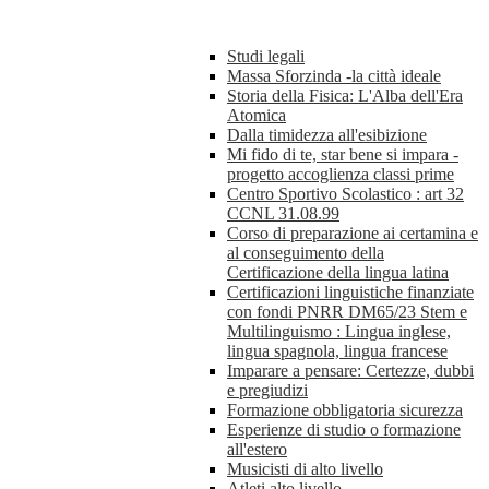
Studi legali
Massa Sforzinda -la città ideale
Storia della Fisica: L'Alba dell'Era
Atomica
Dalla timidezza all'esibizione
Mi fido di te, star bene si impara -
progetto accoglienza classi prime
Centro Sportivo Scolastico : art 32
CCNL 31.08.99
Corso di preparazione ai certamina e
al conseguimento della
Certificazione della lingua latina
Certificazioni linguistiche finanziate
con fondi PNRR DM65/23 Stem e
Multilinguismo : Lingua inglese,
lingua spagnola, lingua francese
Imparare a pensare: Certezze, dubbi
e pregiudizi
Formazione obbligatoria sicurezza
Esperienze di studio o formazione
all'estero
Musicisti di alto livello
Atleti alto livello