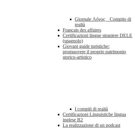
Giornale Λóγος _ Compito di
realtà
Français des affaires
Certificazioni lingue straniere DELE
(spagnolo)
Giovani guide turistiche:
promuovere il proprio patrimonio
storico-artistico
I compiti di realtà
Certificazioni Linguistiche lingua
inglese B2
La realizzazione di un podcast