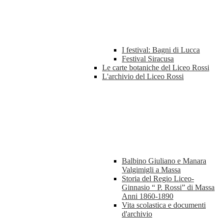
I festival: Bagni di Lucca
Festival Siracusa
Le carte botaniche del Liceo Rossi
L'archivio del Liceo Rossi
Balbino Giuliano e Manara
Valgimigli a Massa
Storia del Regio Liceo-
Ginnasio “ P. Rossi” di Massa
Anni 1860-1890
Vita scolastica e documenti
d'archivio