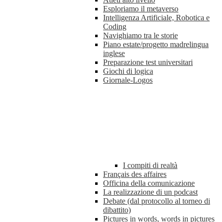
Esploriamo il metaverso
Intelligenza Artificiale, Robotica e
Coding
Navighiamo tra le storie
Piano estate/progetto madrelingua
inglese
Preparazione test universitari
Giochi di logica
Giornale-Logos
I compiti di realtà
Français des affaires
Officina della comunicazione
La realizzazione di un podcast
Debate (dal protocollo al torneo di
dibattito)
Pictures in words, words in pictures