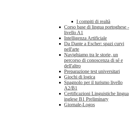
I compiti di realtà
Corso base di lingua portoghese -
livello A1
Intelligenza Artificiale
Da Dante a Escher: spazi curvi
nell'arte
Navighiamo tra le storie, un
percorso di conoscenza di sé e
dell'altro
Preparazione test universitari
Giochi di logica
Spagnolo per il turismo livello
A2/B1
Certificazioni Linguistiche lingua
inglese B1 Preliminary
Giornale-Logos