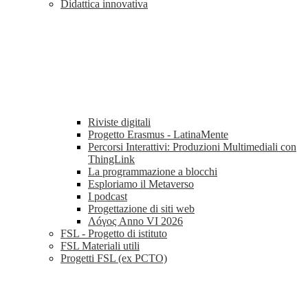
Didattica innovativa
Riviste digitali
Progetto Erasmus - LatinaMente
Percorsi Interattivi: Produzioni Multimediali con
ThingLink
La programmazione a blocchi
Esploriamo il Metaverso
I podcast
Progettazione di siti web
Λóγος Anno VI 2026
FSL - Progetto di istituto
FSL Materiali utili
Progetti FSL (ex PCTO)