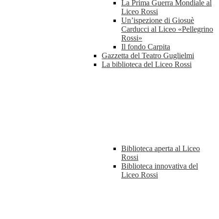
La Prima Guerra Mondiale al
Liceo Rossi
Un’ispezione di Giosuè
Carducci al Liceo «Pellegrino
Rossi»
Il fondo Carpita
Gazzetta del Teatro Guglielmi
La biblioteca del Liceo Rossi
Biblioteca aperta al Liceo
Rossi
Biblioteca innovativa del
Liceo Rossi