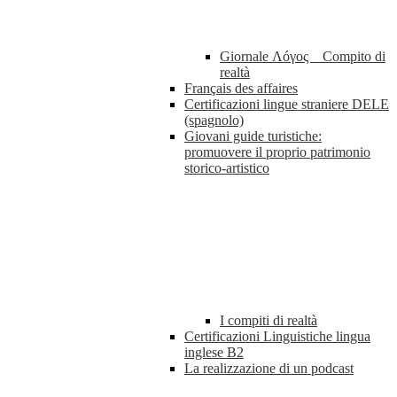
Giornale Λóγος _ Compito di
realtà
Français des affaires
Certificazioni lingue straniere DELE
(spagnolo)
Giovani guide turistiche:
promuovere il proprio patrimonio
storico-artistico
I compiti di realtà
Certificazioni Linguistiche lingua
inglese B2
La realizzazione di un podcast