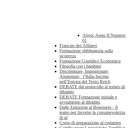
Λὸγος Anno II Numero
01
Français des Affaires
Formazione obbligatoria sulla
sicurezza
Formazione Giuridico Economica
Filosofia con i bambini
Discriminare, Imprigionare,
Annientare_ l’Italia fascista
nell’Europa del Terzo Reich
DEBATE dal protocollo al torneo di
dibattito
DEBATE Formazione iniziale e
avviamento al dibattito
Dalle Emozioni al Benessere - Il
teatro per favorire la consapevolezza
di sé
Corso di preparazione al certamen
Certificazioni Linguistiche Zertifikat