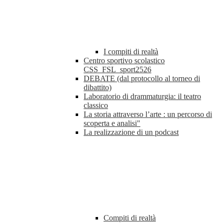
I compiti di realtà
Centro sportivo scolastico
CSS_FSL_sport2526
DEBATE (dal protocollo al torneo di
dibattito)
Laboratorio di drammaturgia: il teatro
classico
La storia attraverso l’arte : un percorso di
scoperta e analisi"
La realizzazione di un podcast
Compiti di realtà