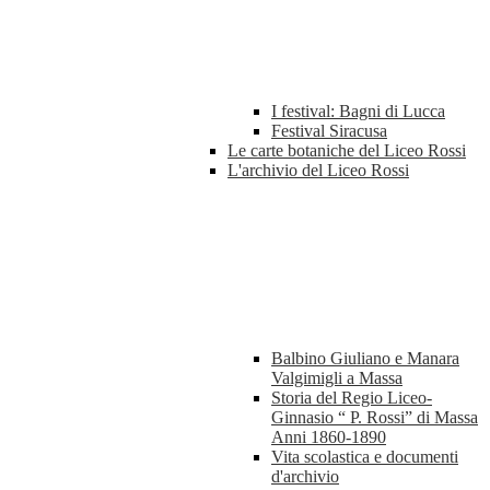
I festival: Bagni di Lucca
Festival Siracusa
Le carte botaniche del Liceo Rossi
L'archivio del Liceo Rossi
Balbino Giuliano e Manara
Valgimigli a Massa
Storia del Regio Liceo-
Ginnasio “ P. Rossi” di Massa
Anni 1860-1890
Vita scolastica e documenti
d'archivio