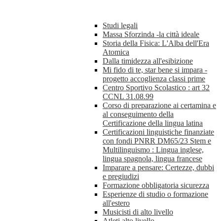
Studi legali
Massa Sforzinda -la città ideale
Storia della Fisica: L'Alba dell'Era
Atomica
Dalla timidezza all'esibizione
Mi fido di te, star bene si impara -
progetto accoglienza classi prime
Centro Sportivo Scolastico : art 32
CCNL 31.08.99
Corso di preparazione ai certamina e
al conseguimento della
Certificazione della lingua latina
Certificazioni linguistiche finanziate
con fondi PNRR DM65/23 Stem e
Multilinguismo : Lingua inglese,
lingua spagnola, lingua francese
Imparare a pensare: Certezze, dubbi
e pregiudizi
Formazione obbligatoria sicurezza
Esperienze di studio o formazione
all'estero
Musicisti di alto livello
Atleti alto livello