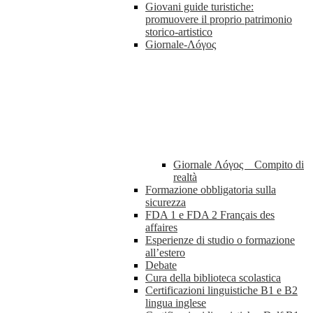
Giovani guide turistiche:
promuovere il proprio patrimonio
storico-artistico
Giornale-Λóγος
Giornale Λóγος _ Compito di
realtà
Formazione obbligatoria sulla
sicurezza
FDA 1 e FDA 2 Français des
affaires
Esperienze di studio o formazione
all’estero
Debate
Cura della biblioteca scolastica
Certificazioni linguistiche B1 e B2
lingua inglese