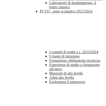
Laboratorio di drammaturgia- il
teatro classico
PCTO - anno scolastico 2023/2024
I compiti di realtà a.s. 2023/2024
I viaggi di istruzione
Formazione obbligatoria sicurezza
Esperienze di studio o formazione
all'estero
Musicisti di alto livello
Atleti alto livello
Esploriamo il metaverso