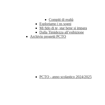
Compiti di realtà
Esploriamo i ns sogni
Mi fido di te, star bene si impara
Dalla Timidezza all’esibizione
Archivio progetti PCTO
PCTO - anno scolastico 2024/2025