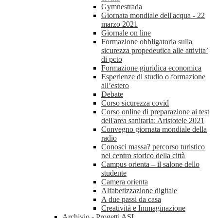
Gymnestrada
Giornata mondiale dell'acqua - 22
marzo 2021
Giornale on line
Formazione obbligatoria sulla
sicurezza propedeutica alle attivita’
di pcto
Formazione giuridica economica
Esperienze di studio o formazione
all’estero
Debate
Corso sicurezza covid
Corso online di preparazione ai test
dell'area sanitaria: Aristotele 2021
Convegno giornata mondiale della
radio
Conosci massa? percorso turistico
nel centro storico della città
Campus orienta – il salone dello
studente
Camera orienta
Alfabetizzazione digitale
A due passi da casa
Creatività e Immaginazione
Archivio - Progetti ASL