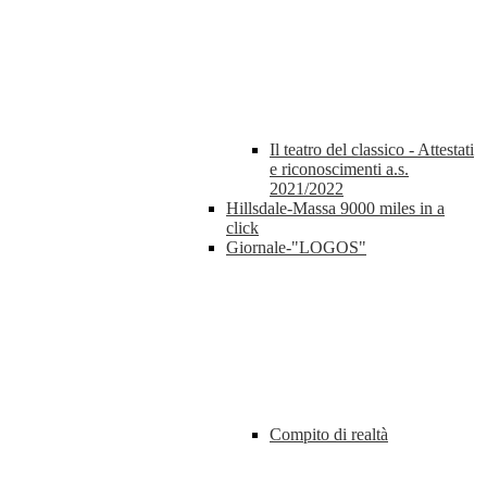
Il teatro del classico - Attestati
e riconoscimenti a.s.
2021/2022
Hillsdale-Massa 9000 miles in a
click
Giornale-"LOGOS"
Compito di realtà