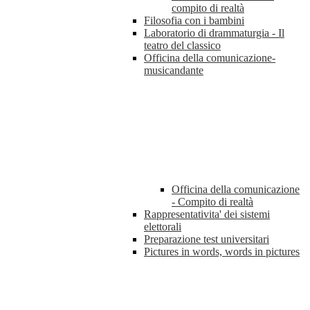
compito di realtà
Filosofia con i bambini
Laboratorio di drammaturgia - Il
teatro del classico
Officina della comunicazione-
musicandante
Officina della comunicazione
- Compito di realtà
Rappresentativita' dei sistemi
elettorali
Preparazione test universitari
Pictures in words, words in pictures