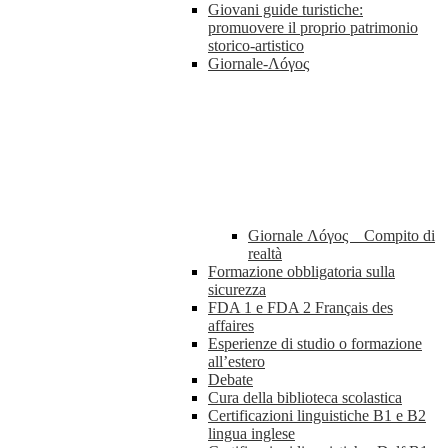
Giovani guide turistiche:
promuovere il proprio patrimonio
storico-artistico
Giornale-Λóγος
Giornale Λóγος _ Compito di
realtà
Formazione obbligatoria sulla
sicurezza
FDA 1 e FDA 2 Français des
affaires
Esperienze di studio o formazione
all’estero
Debate
Cura della biblioteca scolastica
Certificazioni linguistiche B1 e B2
lingua inglese