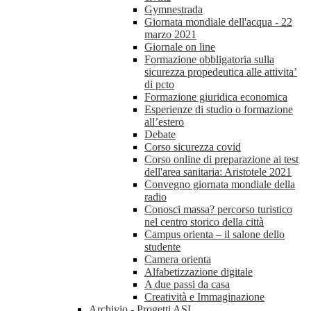
Gymnestrada
Giornata mondiale dell'acqua - 22
marzo 2021
Giornale on line
Formazione obbligatoria sulla
sicurezza propedeutica alle attivita’
di pcto
Formazione giuridica economica
Esperienze di studio o formazione
all’estero
Debate
Corso sicurezza covid
Corso online di preparazione ai test
dell'area sanitaria: Aristotele 2021
Convegno giornata mondiale della
radio
Conosci massa? percorso turistico
nel centro storico della città
Campus orienta – il salone dello
studente
Camera orienta
Alfabetizzazione digitale
A due passi da casa
Creatività e Immaginazione
Archivio - Progetti ASL