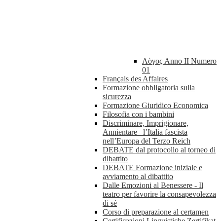
Λὸγος Anno II Numero
01
Français des Affaires
Formazione obbligatoria sulla
sicurezza
Formazione Giuridico Economica
Filosofia con i bambini
Discriminare, Imprigionare,
Annientare_ l’Italia fascista
nell’Europa del Terzo Reich
DEBATE dal protocollo al torneo di
dibattito
DEBATE Formazione iniziale e
avviamento al dibattito
Dalle Emozioni al Benessere - Il
teatro per favorire la consapevolezza
di sé
Corso di preparazione al certamen
Certificazioni Linguistiche Zertifikat