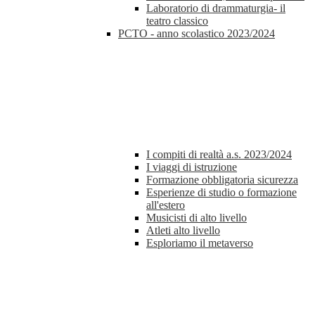
Laboratorio di drammaturgia- il
teatro classico
PCTO - anno scolastico 2023/2024
I compiti di realtà a.s. 2023/2024
I viaggi di istruzione
Formazione obbligatoria sicurezza
Esperienze di studio o formazione
all'estero
Musicisti di alto livello
Atleti alto livello
Esploriamo il metaverso