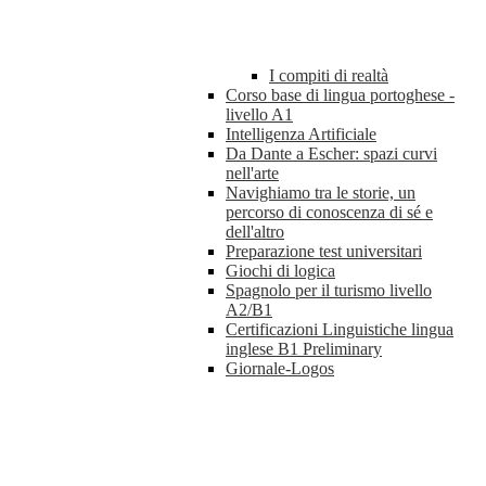
I compiti di realtà
Corso base di lingua portoghese -
livello A1
Intelligenza Artificiale
Da Dante a Escher: spazi curvi
nell'arte
Navighiamo tra le storie, un
percorso di conoscenza di sé e
dell'altro
Preparazione test universitari
Giochi di logica
Spagnolo per il turismo livello
A2/B1
Certificazioni Linguistiche lingua
inglese B1 Preliminary
Giornale-Logos