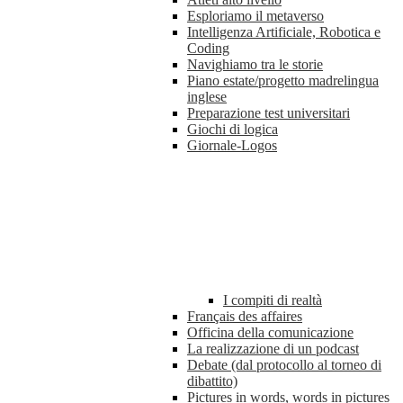
Esploriamo il metaverso
Intelligenza Artificiale, Robotica e
Coding
Navighiamo tra le storie
Piano estate/progetto madrelingua
inglese
Preparazione test universitari
Giochi di logica
Giornale-Logos
I compiti di realtà
Français des affaires
Officina della comunicazione
La realizzazione di un podcast
Debate (dal protocollo al torneo di
dibattito)
Pictures in words, words in pictures