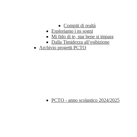
Compiti di realtà
Esploriamo i ns sogni
Mi fido di te, star bene si impara
Dalla Timidezza all’esibizione
Archivio progetti PCTO
PCTO - anno scolastico 2024/2025