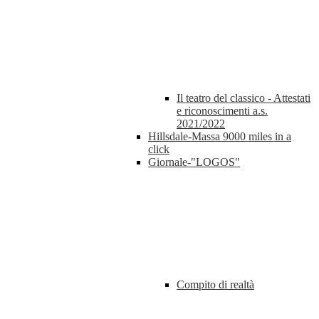
Il teatro del classico - Attestati
e riconoscimenti a.s.
2021/2022
Hillsdale-Massa 9000 miles in a
click
Giornale-"LOGOS"
Compito di realtà