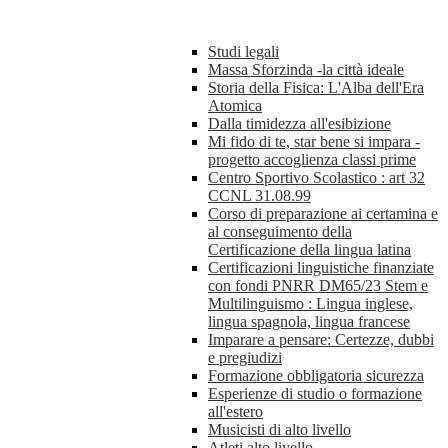
Studi legali
Massa Sforzinda -la città ideale
Storia della Fisica: L'Alba dell'Era
Atomica
Dalla timidezza all'esibizione
Mi fido di te, star bene si impara -
progetto accoglienza classi prime
Centro Sportivo Scolastico : art 32
CCNL 31.08.99
Corso di preparazione ai certamina e
al conseguimento della
Certificazione della lingua latina
Certificazioni linguistiche finanziate
con fondi PNRR DM65/23 Stem e
Multilinguismo : Lingua inglese,
lingua spagnola, lingua francese
Imparare a pensare: Certezze, dubbi
e pregiudizi
Formazione obbligatoria sicurezza
Esperienze di studio o formazione
all'estero
Musicisti di alto livello
Atleti alto livello