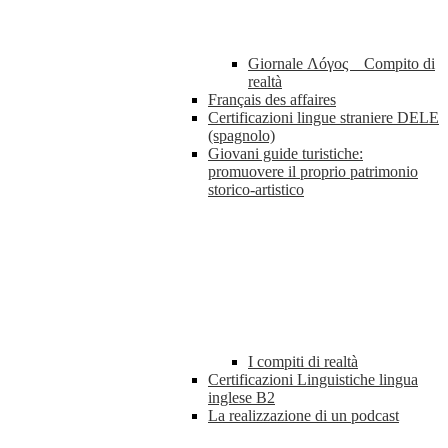
Giornale Λóγος _ Compito di
realtà
Français des affaires
Certificazioni lingue straniere DELE
(spagnolo)
Giovani guide turistiche:
promuovere il proprio patrimonio
storico-artistico
I compiti di realtà
Certificazioni Linguistiche lingua
inglese B2
La realizzazione di un podcast