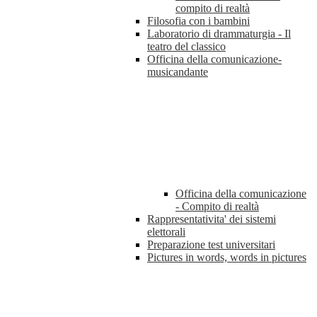
compito di realtà
Filosofia con i bambini
Laboratorio di drammaturgia - Il
teatro del classico
Officina della comunicazione-
musicandante
Officina della comunicazione
- Compito di realtà
Rappresentativita' dei sistemi
elettorali
Preparazione test universitari
Pictures in words, words in pictures