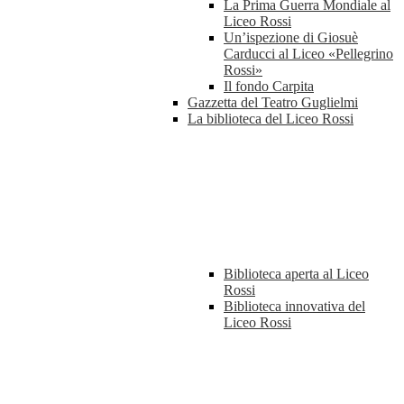
La Prima Guerra Mondiale al
Liceo Rossi
Un’ispezione di Giosuè
Carducci al Liceo «Pellegrino
Rossi»
Il fondo Carpita
Gazzetta del Teatro Guglielmi
La biblioteca del Liceo Rossi
Biblioteca aperta al Liceo
Rossi
Biblioteca innovativa del
Liceo Rossi