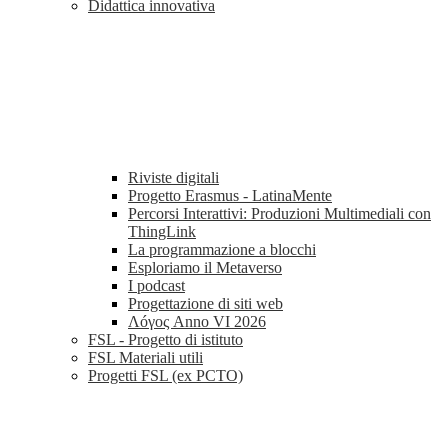
Didattica innovativa
Riviste digitali
Progetto Erasmus - LatinaMente
Percorsi Interattivi: Produzioni Multimediali con
ThingLink
La programmazione a blocchi
Esploriamo il Metaverso
I podcast
Progettazione di siti web
Λóγος Anno VI 2026
FSL - Progetto di istituto
FSL Materiali utili
Progetti FSL (ex PCTO)