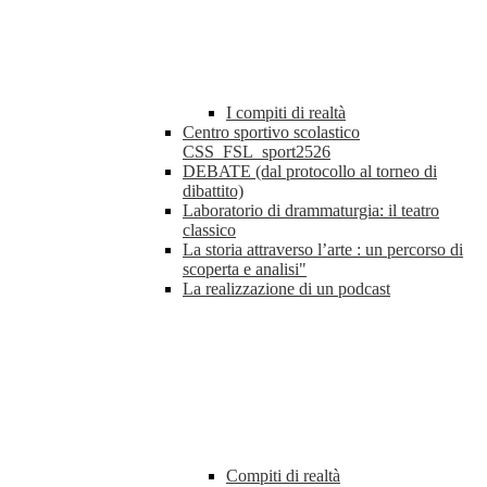
I compiti di realtà
Centro sportivo scolastico
CSS_FSL_sport2526
DEBATE (dal protocollo al torneo di
dibattito)
Laboratorio di drammaturgia: il teatro
classico
La storia attraverso l’arte : un percorso di
scoperta e analisi"
La realizzazione di un podcast
Compiti di realtà