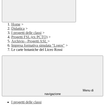
Home
>
Didattica
>
I progetti delle classi
>
Progetti FSL (ex PCTO)
>
Archivio - Progetti ASL
>
Impresa formativa simulata "Logos"
>
Le carte botaniche del Liceo Rossi
Menu di
navigazione
I progetti delle classi