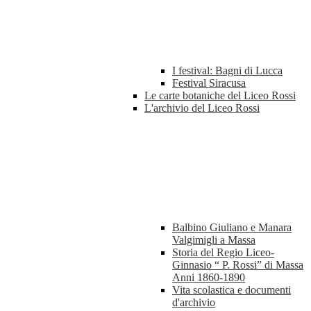
I festival: Bagni di Lucca
Festival Siracusa
Le carte botaniche del Liceo Rossi
L'archivio del Liceo Rossi
Balbino Giuliano e Manara
Valgimigli a Massa
Storia del Regio Liceo-
Ginnasio “ P. Rossi” di Massa
Anni 1860-1890
Vita scolastica e documenti
d'archivio