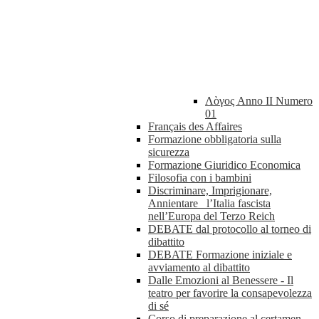
Λὸγος Anno II Numero
01
Français des Affaires
Formazione obbligatoria sulla
sicurezza
Formazione Giuridico Economica
Filosofia con i bambini
Discriminare, Imprigionare,
Annientare_ l’Italia fascista
nell’Europa del Terzo Reich
DEBATE dal protocollo al torneo di
dibattito
DEBATE Formazione iniziale e
avviamento al dibattito
Dalle Emozioni al Benessere - Il
teatro per favorire la consapevolezza
di sé
Corso di preparazione al certamen