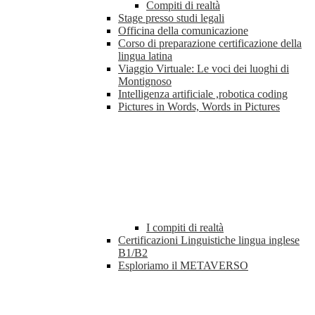
Compiti di realtà
Stage presso studi legali
Officina della comunicazione
Corso di preparazione certificazione della
lingua latina
Viaggio Virtuale: Le voci dei luoghi di
Montignoso
Intelligenza artificiale ,robotica coding
Pictures in Words, Words in Pictures
I compiti di realtà
Certificazioni Linguistiche lingua inglese
B1/B2
Esploriamo il METAVERSO