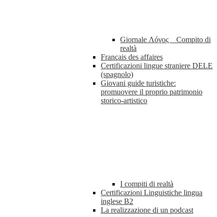
Giornale Λóγος _ Compito di
realtà
Français des affaires
Certificazioni lingue straniere DELE
(spagnolo)
Giovani guide turistiche:
promuovere il proprio patrimonio
storico-artistico
I compiti di realtà
Certificazioni Linguistiche lingua
inglese B2
La realizzazione di un podcast