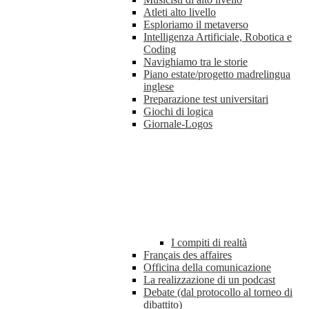
Atleti alto livello
Esploriamo il metaverso
Intelligenza Artificiale, Robotica e
Coding
Navighiamo tra le storie
Piano estate/progetto madrelingua
inglese
Preparazione test universitari
Giochi di logica
Giornale-Logos
I compiti di realtà
Français des affaires
Officina della comunicazione
La realizzazione di un podcast
Debate (dal protocollo al torneo di
dibattito)