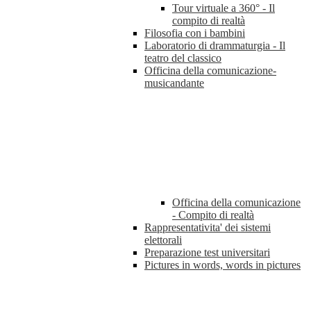
Tour virtuale a 360° - Il
compito di realtà
Filosofia con i bambini
Laboratorio di drammaturgia - Il
teatro del classico
Officina della comunicazione-
musicandante
Officina della comunicazione
- Compito di realtà
Rappresentativita' dei sistemi
elettorali
Preparazione test universitari
Pictures in words, words in pictures