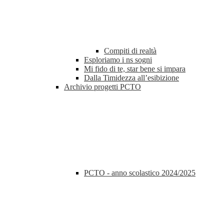
Compiti di realtà
Esploriamo i ns sogni
Mi fido di te, star bene si impara
Dalla Timidezza all’esibizione
Archivio progetti PCTO
PCTO - anno scolastico 2024/2025