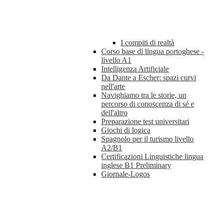
I compiti di realtà
Corso base di lingua portoghese -
livello A1
Intelligenza Artificiale
Da Dante a Escher: spazi curvi
nell'arte
Navighiamo tra le storie, un
percorso di conoscenza di sé e
dell'altro
Preparazione test universitari
Giochi di logica
Spagnolo per il turismo livello
A2/B1
Certificazioni Linguistiche lingua
inglese B1 Preliminary
Giornale-Logos