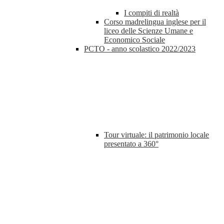
I compiti di realtà
Corso madrelingua inglese per il
liceo delle Scienze Umane e
Economico Sociale
PCTO - anno scolastico 2022/2023
Tour virtuale: il patrimonio locale
presentato a 360°