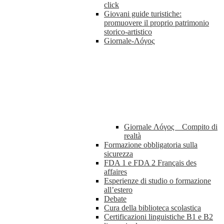
click
Giovani guide turistiche:
promuovere il proprio patrimonio
storico-artistico
Giornale-Λóγος
Giornale Λóγος _ Compito di
realtà
Formazione obbligatoria sulla
sicurezza
FDA 1 e FDA 2 Français des
affaires
Esperienze di studio o formazione
all’estero
Debate
Cura della biblioteca scolastica
Certificazioni linguistiche B1 e B2