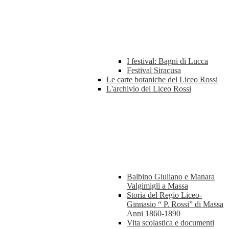
I festival: Bagni di Lucca
Festival Siracusa
Le carte botaniche del Liceo Rossi
L'archivio del Liceo Rossi
Balbino Giuliano e Manara
Valgimigli a Massa
Storia del Regio Liceo-
Ginnasio “ P. Rossi” di Massa
Anni 1860-1890
Vita scolastica e documenti