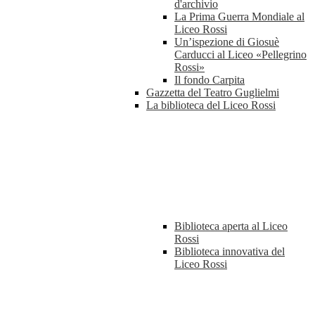
d'archivio
La Prima Guerra Mondiale al
Liceo Rossi
Un’ispezione di Giosuè
Carducci al Liceo «Pellegrino
Rossi»
Il fondo Carpita
Gazzetta del Teatro Guglielmi
La biblioteca del Liceo Rossi
Biblioteca aperta al Liceo
Rossi
Biblioteca innovativa del
Liceo Rossi