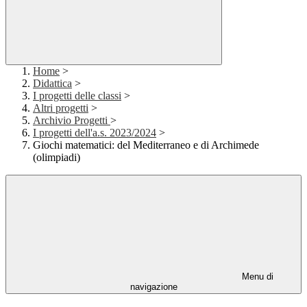
Home
>
Didattica
>
I progetti delle classi
>
Altri progetti
>
Archivio Progetti
>
I progetti dell'a.s. 2023/2024
>
Giochi matematici: del Mediterraneo e di Archimede
(olimpiadi)
Menu di
navigazione