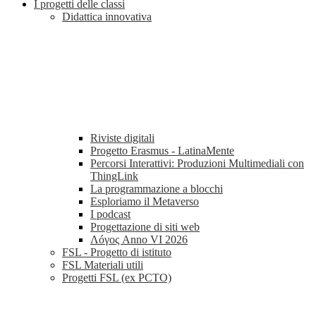
I progetti delle classi
Didattica innovativa
Riviste digitali
Progetto Erasmus - LatinaMente
Percorsi Interattivi: Produzioni Multimediali con
ThingLink
La programmazione a blocchi
Esploriamo il Metaverso
I podcast
Progettazione di siti web
Λóγος Anno VI 2026
FSL - Progetto di istituto
FSL Materiali utili
Progetti FSL (ex PCTO)