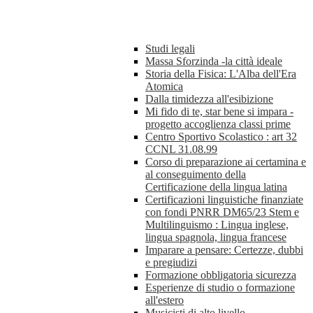
Studi legali
Massa Sforzinda -la città ideale
Storia della Fisica: L'Alba dell'Era
Atomica
Dalla timidezza all'esibizione
Mi fido di te, star bene si impara -
progetto accoglienza classi prime
Centro Sportivo Scolastico : art 32
CCNL 31.08.99
Corso di preparazione ai certamina e
al conseguimento della
Certificazione della lingua latina
Certificazioni linguistiche finanziate
con fondi PNRR DM65/23 Stem e
Multilinguismo : Lingua inglese,
lingua spagnola, lingua francese
Imparare a pensare: Certezze, dubbi
e pregiudizi
Formazione obbligatoria sicurezza
Esperienze di studio o formazione
all'estero
Musicisti di alto livello