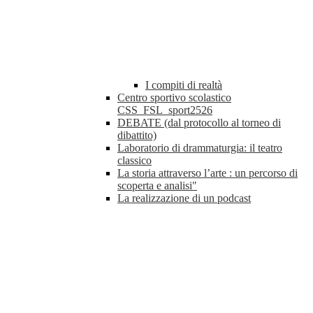
I compiti di realtà
Centro sportivo scolastico
CSS_FSL_sport2526
DEBATE (dal protocollo al torneo di
dibattito)
Laboratorio di drammaturgia: il teatro
classico
La storia attraverso l’arte : un percorso di
scoperta e analisi"
La realizzazione di un podcast