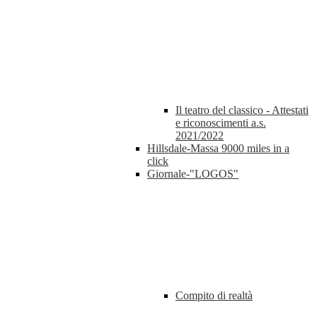
Il teatro del classico - Attestati
e riconoscimenti a.s.
2021/2022
Hillsdale-Massa 9000 miles in a
click
Giornale-"LOGOS"
Compito di realtà