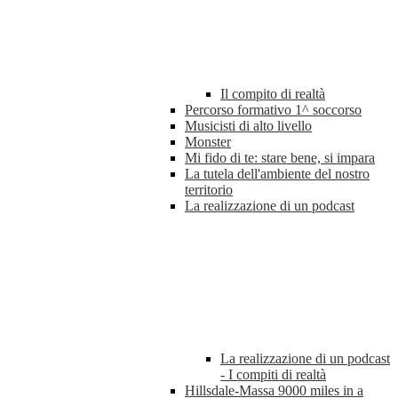
Il compito di realtà
Percorso formativo 1^ soccorso
Musicisti di alto livello
Monster
Mi fido di te: stare bene, si impara
La tutela dell'ambiente del nostro
territorio
La realizzazione di un podcast
La realizzazione di un podcast
- I compiti di realtà
Hillsdale-Massa 9000 miles in a