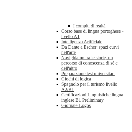
I compiti di realtà
Corso base di lingua portoghese -
livello A1
Intelligenza Artificiale
Da Dante a Escher: spazi curvi
nell'arte
Navighiamo tra le storie, un
percorso di conoscenza di sé e
dell'altro
Preparazione test universitari
Giochi di logica
Spagnolo per il turismo livello
A2/B1
Certificazioni Linguistiche lingua
inglese B1 Preliminary
Giornale-Logos