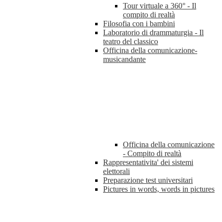
Tour virtuale a 360° - Il
compito di realtà
Filosofia con i bambini
Laboratorio di drammaturgia - Il
teatro del classico
Officina della comunicazione-
musicandante
Officina della comunicazione
- Compito di realtà
Rappresentativita' dei sistemi
elettorali
Preparazione test universitari
Pictures in words, words in pictures