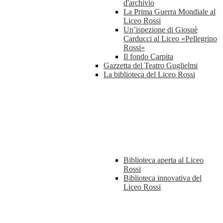
d'archivio
La Prima Guerra Mondiale al
Liceo Rossi
Un’ispezione di Giosuè
Carducci al Liceo «Pellegrino
Rossi»
Il fondo Carpita
Gazzetta del Teatro Guglielmi
La biblioteca del Liceo Rossi
Biblioteca aperta al Liceo
Rossi
Biblioteca innovativa del
Liceo Rossi