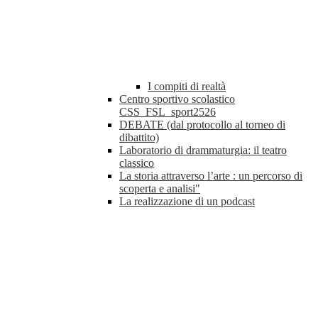
I compiti di realtà
Centro sportivo scolastico
CSS_FSL_sport2526
DEBATE (dal protocollo al torneo di
dibattito)
Laboratorio di drammaturgia: il teatro
classico
La storia attraverso l’arte : un percorso di
scoperta e analisi"
La realizzazione di un podcast