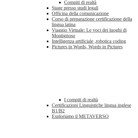
Compiti di realtà
Stage presso studi legali
Officina della comunicazione
Corso di preparazione certificazione della
lingua latina
Viaggio Virtuale: Le voci dei luoghi di
Montignoso
Intelligenza artificiale ,robotica coding
Pictures in Words, Words in Pictures
I compiti di realtà
Certificazioni Linguistiche lingua inglese
B1/B2
Esploriamo il METAVERSO