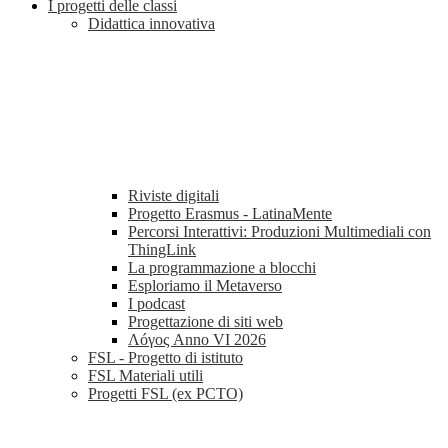
I progetti delle classi
Didattica innovativa
Riviste digitali
Progetto Erasmus - LatinaMente
Percorsi Interattivi: Produzioni Multimediali con
ThingLink
La programmazione a blocchi
Esploriamo il Metaverso
I podcast
Progettazione di siti web
Λóγος Anno VI 2026
FSL - Progetto di istituto
FSL Materiali utili
Progetti FSL (ex PCTO)