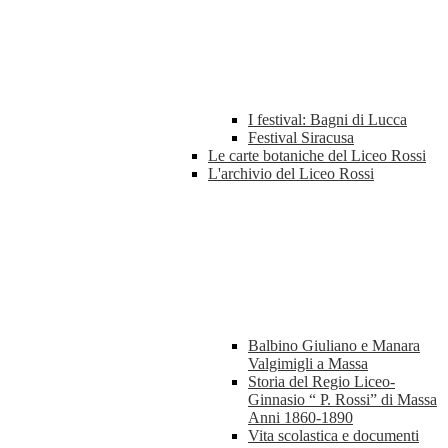
I festival: Bagni di Lucca
Festival Siracusa
Le carte botaniche del Liceo Rossi
L'archivio del Liceo Rossi
Balbino Giuliano e Manara
Valgimigli a Massa
Storia del Regio Liceo-
Ginnasio “ P. Rossi” di Massa
Anni 1860-1890
Vita scolastica e documenti