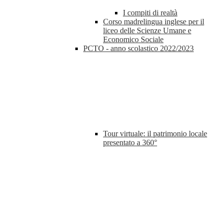
I compiti di realtà
Corso madrelingua inglese per il
liceo delle Scienze Umane e
Economico Sociale
PCTO - anno scolastico 2022/2023
Tour virtuale: il patrimonio locale
presentato a 360°