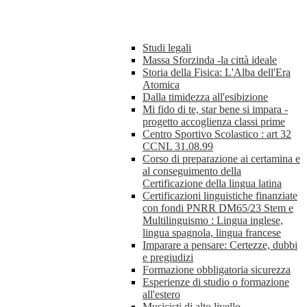
Studi legali
Massa Sforzinda -la città ideale
Storia della Fisica: L'Alba dell'Era
Atomica
Dalla timidezza all'esibizione
Mi fido di te, star bene si impara -
progetto accoglienza classi prime
Centro Sportivo Scolastico : art 32
CCNL 31.08.99
Corso di preparazione ai certamina e
al conseguimento della
Certificazione della lingua latina
Certificazioni linguistiche finanziate
con fondi PNRR DM65/23 Stem e
Multilinguismo : Lingua inglese,
lingua spagnola, lingua francese
Imparare a pensare: Certezze, dubbi
e pregiudizi
Formazione obbligatoria sicurezza
Esperienze di studio o formazione
all'estero
Musicisti di alto livello