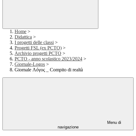
Home
>
Didattica
>
I progetti delle classi
>
Progetti FSL (ex PCTO)
>
Archivio progetti PCTO
>
PCTO - anno scolastico 2023/2024
>
Giornale-Logos
>
Giornale Λóγος _ Compito di realtà
Menu di
navigazione