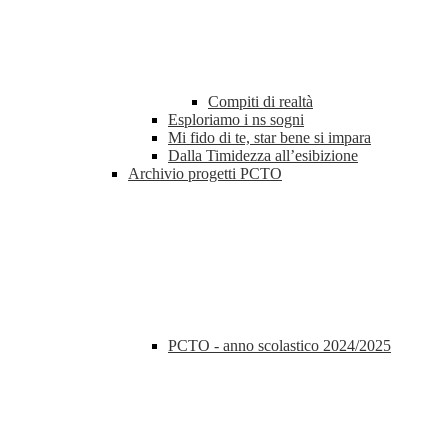
Compiti di realtà
Esploriamo i ns sogni
Mi fido di te, star bene si impara
Dalla Timidezza all’esibizione
Archivio progetti PCTO
PCTO - anno scolastico 2024/2025