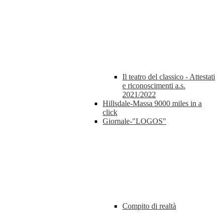
Il teatro del classico - Attestati
e riconoscimenti a.s.
2021/2022
Hillsdale-Massa 9000 miles in a
click
Giornale-"LOGOS"
Compito di realtà