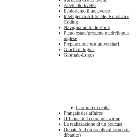
Atleti alto livello
Esploriamo il metaverso
Intelligenza Artificiale, Robotica e
Coding
Navighiamo tra le storie
Piano estate/progetto madrelingua
inglese
Preparazione test universitari
Giochi di logica
Giornale-Logos
I compiti di realtà
Français des affaires
Officina della comunicazione
La realizzazione di un podcast
Debate (dal protocollo al torneo di
dibattito)