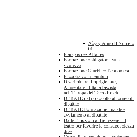
Λὸγος Anno II Numero
01
Français des Affaires
Formazione obbligatoria sulla
sicurezza
Formazione Giuridico Economica
Filosofia con i bambini
Discriminare, Imprigionare,
Annientare_ l’Italia fascista
nell’Europa del Terzo Reich
DEBATE dal protocollo al torneo di
dibattito
DEBATE Formazione iniziale e
avviamento al dibattito
Dalle Emozioni al Benessere - Il
teatro per favorire la consapevolezza
di sé
Corso di preparazione al certamen