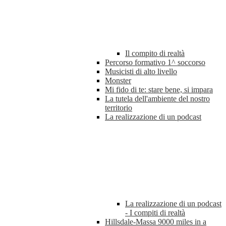
Il compito di realtà
Percorso formativo 1^ soccorso
Musicisti di alto livello
Monster
Mi fido di te: stare bene, si impara
La tutela dell'ambiente del nostro
territorio
La realizzazione di un podcast
La realizzazione di un podcast
- I compiti di realtà
Hillsdale-Massa 9000 miles in a