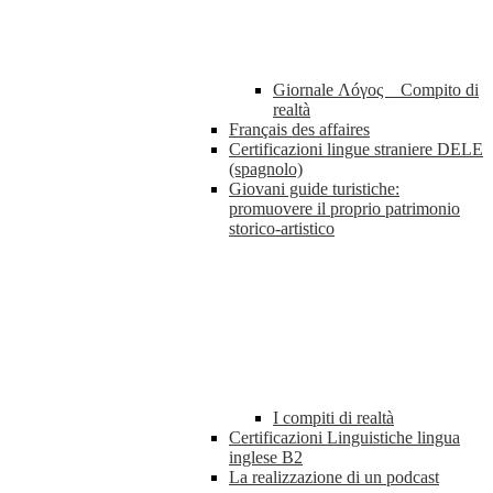
Giornale Λóγος _ Compito di
realtà
Français des affaires
Certificazioni lingue straniere DELE
(spagnolo)
Giovani guide turistiche:
promuovere il proprio patrimonio
storico-artistico
I compiti di realtà
Certificazioni Linguistiche lingua
inglese B2
La realizzazione di un podcast