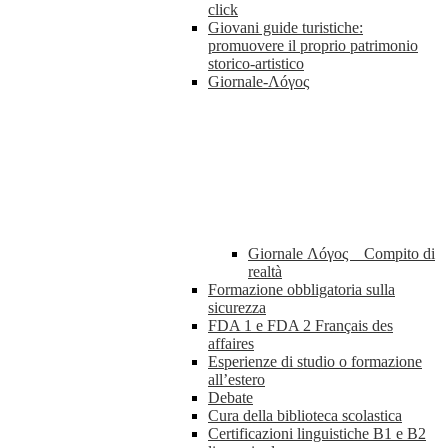
click
Giovani guide turistiche:
promuovere il proprio patrimonio
storico-artistico
Giornale-Λóγος
Giornale Λóγος _ Compito di
realtà
Formazione obbligatoria sulla
sicurezza
FDA 1 e FDA 2 Français des
affaires
Esperienze di studio o formazione
all’estero
Debate
Cura della biblioteca scolastica
Certificazioni linguistiche B1 e B2