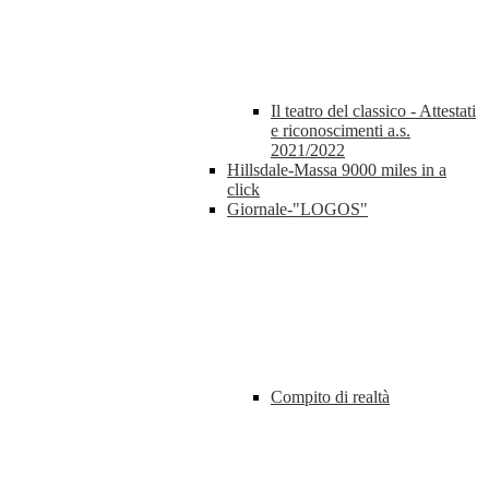
Il teatro del classico - Attestati
e riconoscimenti a.s.
2021/2022
Hillsdale-Massa 9000 miles in a
click
Giornale-"LOGOS"
Compito di realtà