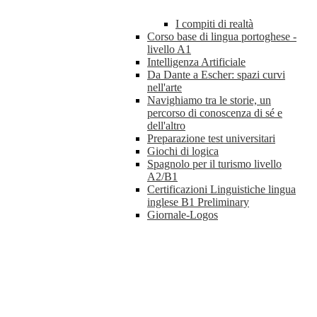
I compiti di realtà
Corso base di lingua portoghese -
livello A1
Intelligenza Artificiale
Da Dante a Escher: spazi curvi
nell'arte
Navighiamo tra le storie, un
percorso di conoscenza di sé e
dell'altro
Preparazione test universitari
Giochi di logica
Spagnolo per il turismo livello
A2/B1
Certificazioni Linguistiche lingua
inglese B1 Preliminary
Giornale-Logos