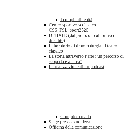
I compiti di realtà
Centro sportivo scolastico
CSS_FSL_sport2526
DEBATE (dal protocollo al torneo di
dibattito)
Laboratorio di drammaturgia: il teatro
classico
La storia attraverso l’arte : un percorso di
scoperta e analisi"
La realizzazione di un podcast
Compiti di realtà
Stage presso studi legali
Officina della comunicazione