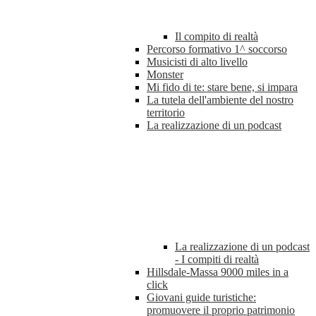
Il compito di realtà
Percorso formativo 1^ soccorso
Musicisti di alto livello
Monster
Mi fido di te: stare bene, si impara
La tutela dell'ambiente del nostro
territorio
La realizzazione di un podcast
La realizzazione di un podcast
- I compiti di realtà
Hillsdale-Massa 9000 miles in a
click
Giovani guide turistiche:
promuovere il proprio patrimonio