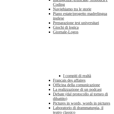
Coding
Navighiamo tra le storie
Piano estate/progetto madrelingua
inglese
Preparazione test universitari
Giochi di logica
Giornale-Logos
I compiti di realtà
Français des affaires
Officina della comunicazione
La realizzazione di un podcast
Debate (dal protocollo al torneo di
dibattito)
Pictures in words, words in pictures
Laboratorio di drammaturgia- il
teatro classico