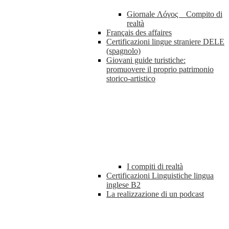
Giornale Λóγος _ Compito di
realtà
Français des affaires
Certificazioni lingue straniere DELE
(spagnolo)
Giovani guide turistiche:
promuovere il proprio patrimonio
storico-artistico
I compiti di realtà
Certificazioni Linguistiche lingua
inglese B2
La realizzazione di un podcast