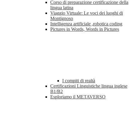
Corso di preparazione certificazione della
lingua latina
Viaggio Virtuale: Le voci dei luoghi di
Montignoso
Intelligenza artificiale ,robotica coding
Pictures in Words, Words in Pictures
I compiti di realtà
Certificazioni Linguistiche lingua inglese
B1/B2
Esploriamo il METAVERSO