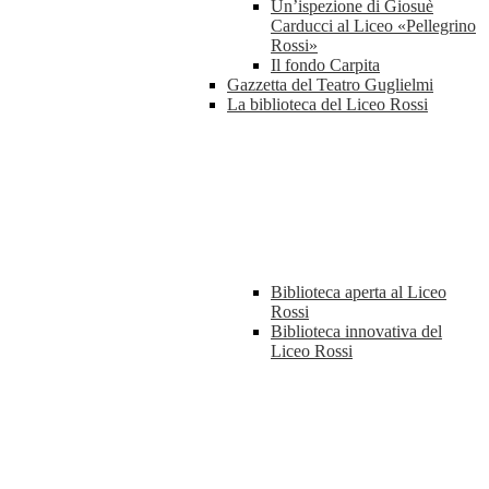
Un’ispezione di Giosuè
Carducci al Liceo «Pellegrino
Rossi»
Il fondo Carpita
Gazzetta del Teatro Guglielmi
La biblioteca del Liceo Rossi
Biblioteca aperta al Liceo
Rossi
Biblioteca innovativa del
Liceo Rossi