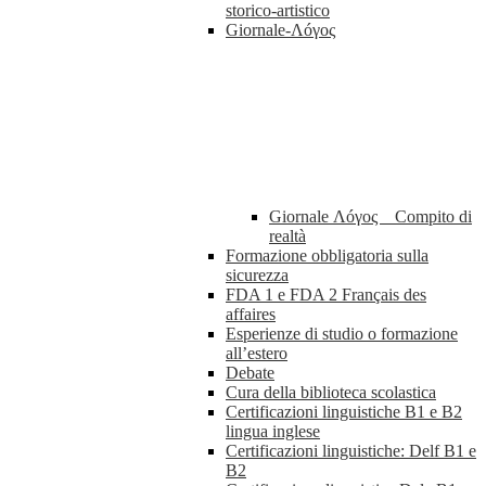
storico-artistico
Giornale-Λóγος
Giornale Λóγος _ Compito di
realtà
Formazione obbligatoria sulla
sicurezza
FDA 1 e FDA 2 Français des
affaires
Esperienze di studio o formazione
all’estero
Debate
Cura della biblioteca scolastica
Certificazioni linguistiche B1 e B2
lingua inglese
Certificazioni linguistiche: Delf B1 e
B2