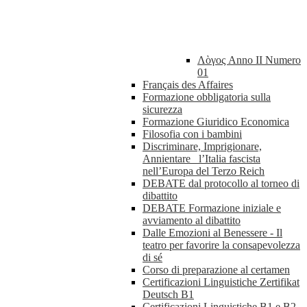
Λὸγος Anno II Numero
01
Français des Affaires
Formazione obbligatoria sulla
sicurezza
Formazione Giuridico Economica
Filosofia con i bambini
Discriminare, Imprigionare,
Annientare_ l’Italia fascista
nell’Europa del Terzo Reich
DEBATE dal protocollo al torneo di
dibattito
DEBATE Formazione iniziale e
avviamento al dibattito
Dalle Emozioni al Benessere - Il
teatro per favorire la consapevolezza
di sé
Corso di preparazione al certamen
Certificazioni Linguistiche Zertifikat
Deutsch B1
Certificazioni Linguistiche B1 e B2