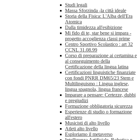
Studi legali
Massa Sforzinda -la città ideale
Storia della Fisica: L'Alba dell'Era
Atomica
Dalla timidezza all'esibizione
Mi fido di te, star bene si impara -
progetto accoglienza classi prime
Centro Sportivo Scolastico : art 32
CCNL 31.08.99
Corso di preparazione ai certamina e
al conseguimento della
Certificazione della lingua latina
Certificazioni linguistiche finanziate
con fondi PNRR DM65/23 Stem e
Multilinguismo : Lingua inglese,
lingua spagnola, lingua francese
Imparare a pensare: Certezze, dubbi
e pregiudizi
Formazione obbligatoria sicurezza
Esperienze di studio o formazione
all'estero
Musicisti di alto livello
Atleti alto livello
Esploriamo il metaverso
Intelligenza Artificiale, Robotica e