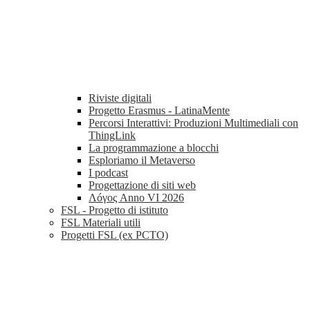
Riviste digitali
Progetto Erasmus - LatinaMente
Percorsi Interattivi: Produzioni Multimediali con
ThingLink
La programmazione a blocchi
Esploriamo il Metaverso
I podcast
Progettazione di siti web
Λóγος Anno VI 2026
FSL - Progetto di istituto
FSL Materiali utili
Progetti FSL (ex PCTO)