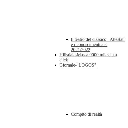
Il teatro del classico - Attestati
e riconoscimenti a.s.
2021/2022
Hillsdale-Massa 9000 miles in a
click
Giornale-"LOGOS"
Compito di realtà