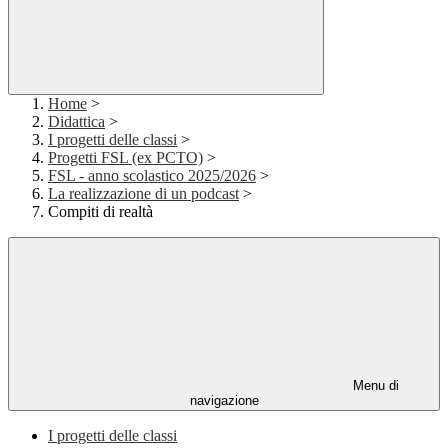
Home
>
Didattica
>
I progetti delle classi
>
Progetti FSL (ex PCTO)
>
FSL - anno scolastico 2025/2026
>
La realizzazione di un podcast
>
Compiti di realtà
Menu di
navigazione
I progetti delle classi