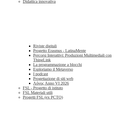
Didattica innovativa
Riviste digitali
Progetto Erasmus - LatinaMente
Percorsi Interattivi: Produzioni Multimediali con
ThingLink
La programmazione a blocchi
Esploriamo il Metaverso
I podcast
Progettazione di siti web
Λóγος Anno VI 2026
FSL - Progetto di istituto
FSL Materiali utili
Progetti FSL (ex PCTO)