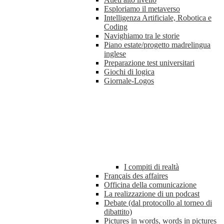
Esploriamo il metaverso
Intelligenza Artificiale, Robotica e
Coding
Navighiamo tra le storie
Piano estate/progetto madrelingua
inglese
Preparazione test universitari
Giochi di logica
Giornale-Logos
I compiti di realtà
Français des affaires
Officina della comunicazione
La realizzazione di un podcast
Debate (dal protocollo al torneo di
dibattito)
Pictures in words, words in pictures