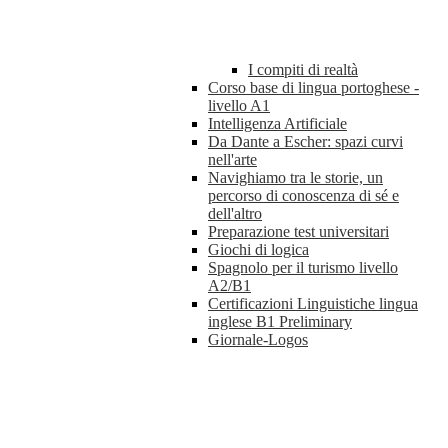
I compiti di realtà
Corso base di lingua portoghese -
livello A1
Intelligenza Artificiale
Da Dante a Escher: spazi curvi
nell'arte
Navighiamo tra le storie, un
percorso di conoscenza di sé e
dell'altro
Preparazione test universitari
Giochi di logica
Spagnolo per il turismo livello
A2/B1
Certificazioni Linguistiche lingua
inglese B1 Preliminary
Giornale-Logos