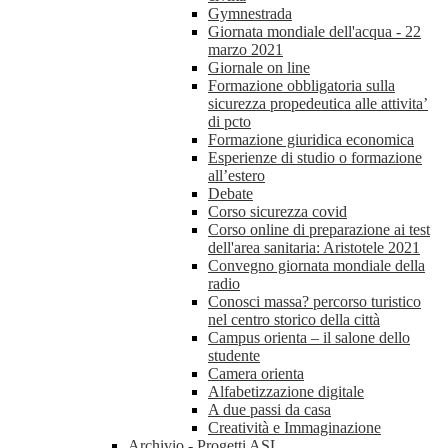
Gymnestrada
Giornata mondiale dell'acqua - 22
marzo 2021
Giornale on line
Formazione obbligatoria sulla
sicurezza propedeutica alle attivita’
di pcto
Formazione giuridica economica
Esperienze di studio o formazione
all’estero
Debate
Corso sicurezza covid
Corso online di preparazione ai test
dell'area sanitaria: Aristotele 2021
Convegno giornata mondiale della
radio
Conosci massa? percorso turistico
nel centro storico della città
Campus orienta – il salone dello
studente
Camera orienta
Alfabetizzazione digitale
A due passi da casa
Creatività e Immaginazione
Archivio - Progetti ASL