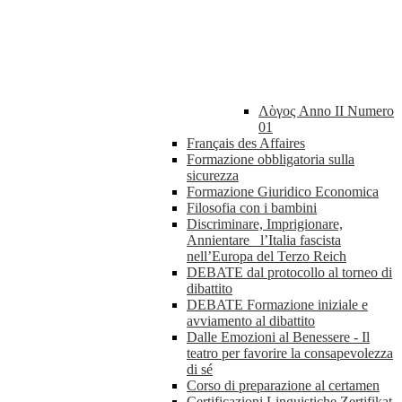
Λὸγος Anno II Numero
01
Français des Affaires
Formazione obbligatoria sulla
sicurezza
Formazione Giuridico Economica
Filosofia con i bambini
Discriminare, Imprigionare,
Annientare_ l’Italia fascista
nell’Europa del Terzo Reich
DEBATE dal protocollo al torneo di
dibattito
DEBATE Formazione iniziale e
avviamento al dibattito
Dalle Emozioni al Benessere - Il
teatro per favorire la consapevolezza
di sé
Corso di preparazione al certamen
Certificazioni Linguistiche Zertifikat