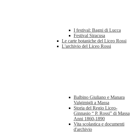
I festival: Bagni di Lucca
Festival Siracusa
Le carte botaniche del Liceo Rossi
L'archivio del Liceo Rossi
Balbino Giuliano e Manara
Valgimigli a Massa
Storia del Regio Liceo-
Ginnasio “ P. Rossi” di Massa
Anni 1860-1890
Vita scolastica e documenti
d'archivio