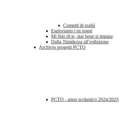
Compiti di realtà
Esploriamo i ns sogni
Mi fido di te, star bene si impara
Dalla Timidezza all’esibizione
Archivio progetti PCTO
PCTO - anno scolastico 2024/2025