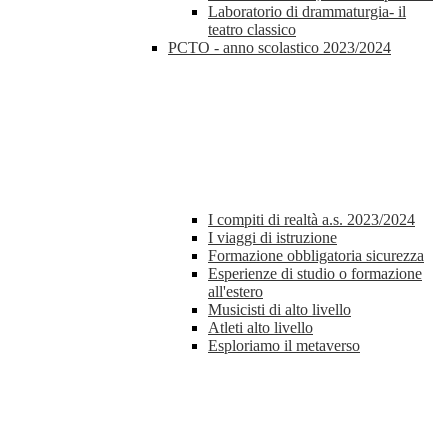
Laboratorio di drammaturgia- il
teatro classico
PCTO - anno scolastico 2023/2024
I compiti di realtà a.s. 2023/2024
I viaggi di istruzione
Formazione obbligatoria sicurezza
Esperienze di studio o formazione
all'estero
Musicisti di alto livello
Atleti alto livello
Esploriamo il metaverso