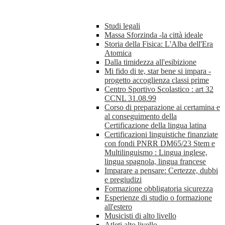
Studi legali
Massa Sforzinda -la città ideale
Storia della Fisica: L'Alba dell'Era
Atomica
Dalla timidezza all'esibizione
Mi fido di te, star bene si impara -
progetto accoglienza classi prime
Centro Sportivo Scolastico : art 32
CCNL 31.08.99
Corso di preparazione ai certamina e
al conseguimento della
Certificazione della lingua latina
Certificazioni linguistiche finanziate
con fondi PNRR DM65/23 Stem e
Multilinguismo : Lingua inglese,
lingua spagnola, lingua francese
Imparare a pensare: Certezze, dubbi
e pregiudizi
Formazione obbligatoria sicurezza
Esperienze di studio o formazione
all'estero
Musicisti di alto livello
Atleti alto livello