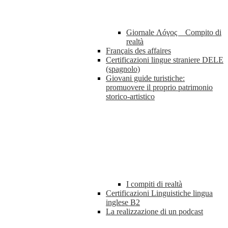
Giornale Λóγος _ Compito di
realtà
Français des affaires
Certificazioni lingue straniere DELE
(spagnolo)
Giovani guide turistiche:
promuovere il proprio patrimonio
storico-artistico
I compiti di realtà
Certificazioni Linguistiche lingua
inglese B2
La realizzazione di un podcast