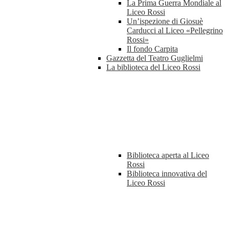
La Prima Guerra Mondiale al
Liceo Rossi
Un’ispezione di Giosuè
Carducci al Liceo «Pellegrino
Rossi»
Il fondo Carpita
Gazzetta del Teatro Guglielmi
La biblioteca del Liceo Rossi
Biblioteca aperta al Liceo
Rossi
Biblioteca innovativa del
Liceo Rossi