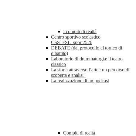
I compiti di realtà
Centro sportivo scolastico
CSS_FSL_sport2526
DEBATE (dal protocollo al torneo di
dibattito)
Laboratorio di drammaturgia: il teatro
classico
La storia attraverso l’arte : un percorso di
scoperta e analisi"
La realizzazione di un podcast
Compiti di realtà