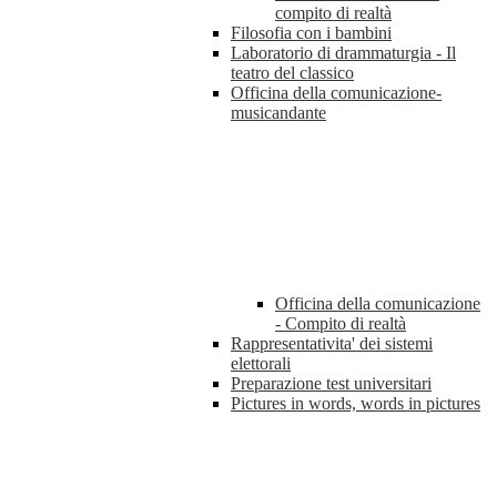
compito di realtà
Filosofia con i bambini
Laboratorio di drammaturgia - Il
teatro del classico
Officina della comunicazione-
musicandante
Officina della comunicazione
- Compito di realtà
Rappresentativita' dei sistemi
elettorali
Preparazione test universitari
Pictures in words, words in pictures