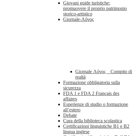
Giovani guide turistiche:
promuovere il proprio patrimonio
storico-artistico
Giornale-Λóγος
Giornale Λóγος _ Compito di
realtà
Formazione obbligatoria sulla
sicurezza
FDA 1 e FDA 2 Français des
affaires
Esperienze di studio o formazione
all’estero
Debate
Cura della biblioteca scolastica
Certificazioni linguistiche B1 e B2
lingua inglese