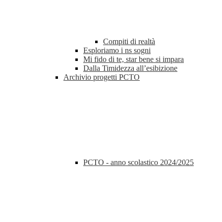
Compiti di realtà
Esploriamo i ns sogni
Mi fido di te, star bene si impara
Dalla Timidezza all’esibizione
Archivio progetti PCTO
PCTO - anno scolastico 2024/2025