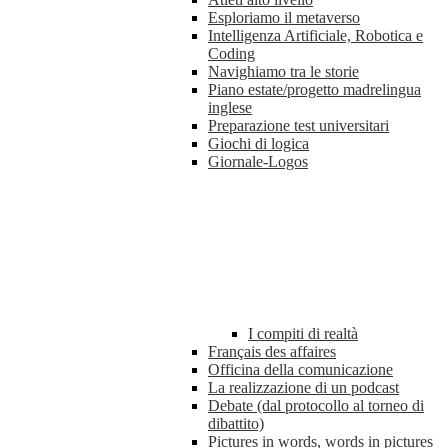
Esploriamo il metaverso
Intelligenza Artificiale, Robotica e
Coding
Navighiamo tra le storie
Piano estate/progetto madrelingua
inglese
Preparazione test universitari
Giochi di logica
Giornale-Logos
I compiti di realtà
Français des affaires
Officina della comunicazione
La realizzazione di un podcast
Debate (dal protocollo al torneo di
dibattito)
Pictures in words, words in pictures