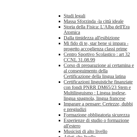
Studi legali
Massa Sforzinda -la città ideale
Storia della Fisica: L'Alba dell'Era
Atomica
Dalla timidezza all'esibizione
Mi fido di te, star bene si impara -
progetto accoglienza classi prime
Centro Sportivo Scolastico : art 32
CCNL 31.08.99
Corso di preparazione ai certamina e
al conseguimento della
Certificazione della lingua latina
Certificazioni linguistiche finanziate
con fondi PNRR DM65/23 Stem e
Multilinguismo : Lingua inglese,
lingua spagnola, lingua francese
Imparare a pensare: Certezze, dubbi
e pregiudizi
Formazione obbligatoria sicurezza
Esperienze di studio o formazione
all'estero
Musicisti di alto livello
Atleti alto livello