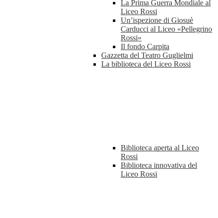
La Prima Guerra Mondiale al
Liceo Rossi
Un’ispezione di Giosuè
Carducci al Liceo «Pellegrino
Rossi»
Il fondo Carpita
Gazzetta del Teatro Guglielmi
La biblioteca del Liceo Rossi
Biblioteca aperta al Liceo
Rossi
Biblioteca innovativa del
Liceo Rossi