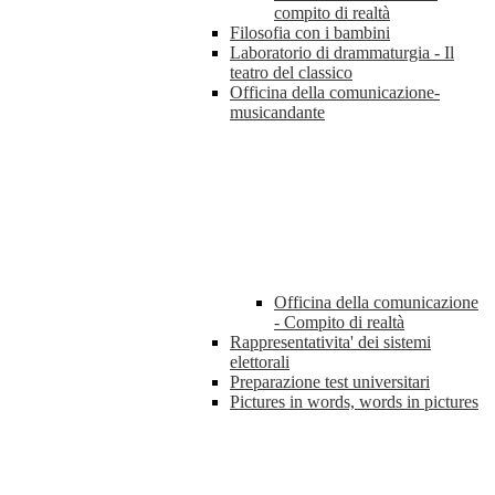
compito di realtà
Filosofia con i bambini
Laboratorio di drammaturgia - Il
teatro del classico
Officina della comunicazione-
musicandante
Officina della comunicazione
- Compito di realtà
Rappresentativita' dei sistemi
elettorali
Preparazione test universitari
Pictures in words, words in pictures