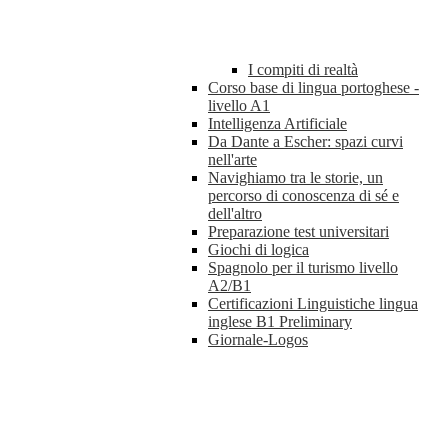
I compiti di realtà
Corso base di lingua portoghese -
livello A1
Intelligenza Artificiale
Da Dante a Escher: spazi curvi
nell'arte
Navighiamo tra le storie, un
percorso di conoscenza di sé e
dell'altro
Preparazione test universitari
Giochi di logica
Spagnolo per il turismo livello
A2/B1
Certificazioni Linguistiche lingua
inglese B1 Preliminary
Giornale-Logos