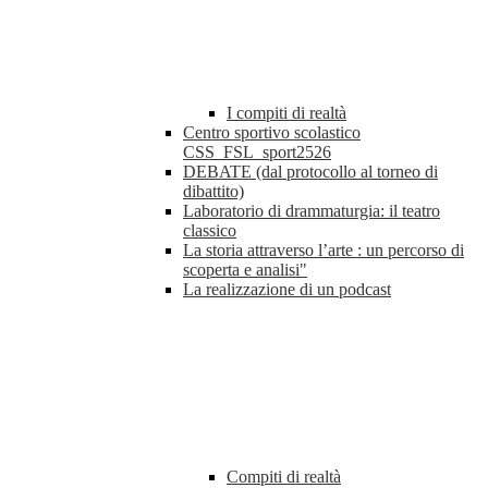
I compiti di realtà
Centro sportivo scolastico
CSS_FSL_sport2526
DEBATE (dal protocollo al torneo di
dibattito)
Laboratorio di drammaturgia: il teatro
classico
La storia attraverso l’arte : un percorso di
scoperta e analisi"
La realizzazione di un podcast
Compiti di realtà