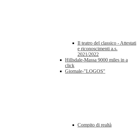
Il teatro del classico - Attestati
e riconoscimenti a.s.
2021/2022
Hillsdale-Massa 9000 miles in a
click
Giornale-"LOGOS"
Compito di realtà