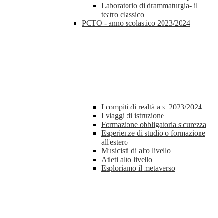
Laboratorio di drammaturgia- il
teatro classico
PCTO - anno scolastico 2023/2024
I compiti di realtà a.s. 2023/2024
I viaggi di istruzione
Formazione obbligatoria sicurezza
Esperienze di studio o formazione
all'estero
Musicisti di alto livello
Atleti alto livello
Esploriamo il metaverso