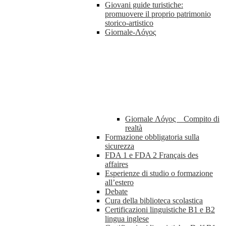
Giovani guide turistiche:
promuovere il proprio patrimonio
storico-artistico
Giornale-Λóγος
Giornale Λóγος _ Compito di
realtà
Formazione obbligatoria sulla
sicurezza
FDA 1 e FDA 2 Français des
affaires
Esperienze di studio o formazione
all’estero
Debate
Cura della biblioteca scolastica
Certificazioni linguistiche B1 e B2
lingua inglese