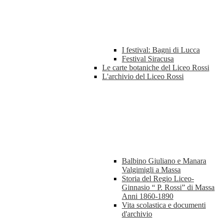
I festival: Bagni di Lucca
Festival Siracusa
Le carte botaniche del Liceo Rossi
L'archivio del Liceo Rossi
Balbino Giuliano e Manara
Valgimigli a Massa
Storia del Regio Liceo-
Ginnasio “ P. Rossi” di Massa
Anni 1860-1890
Vita scolastica e documenti
d'archivio