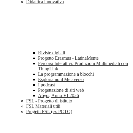
Didattica innovativa
Riviste digitali
Progetto Erasmus - LatinaMente
Percorsi Interattivi: Produzioni Multimediali con
ThingLink
La programmazione a blocchi
Esploriamo il Metaverso
I podcast
Progettazione di siti web
Λóγος Anno VI 2026
FSL - Progetto di istituto
FSL Materiali utili
Progetti FSL (ex PCTO)