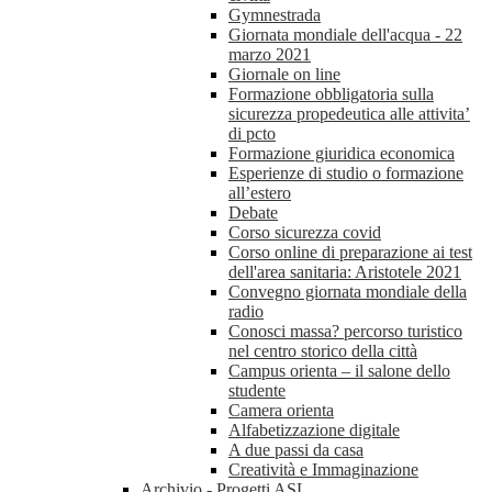
Gymnestrada
Giornata mondiale dell'acqua - 22
marzo 2021
Giornale on line
Formazione obbligatoria sulla
sicurezza propedeutica alle attivita’
di pcto
Formazione giuridica economica
Esperienze di studio o formazione
all’estero
Debate
Corso sicurezza covid
Corso online di preparazione ai test
dell'area sanitaria: Aristotele 2021
Convegno giornata mondiale della
radio
Conosci massa? percorso turistico
nel centro storico della città
Campus orienta – il salone dello
studente
Camera orienta
Alfabetizzazione digitale
A due passi da casa
Creatività e Immaginazione
Archivio - Progetti ASL