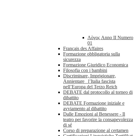
Λὸγος Anno II Numero
01
Français des Affaires
Formazione obbligatoria sulla
sicurezza
Formazione Giuridico Economica
Filosofia con i bambini
Discriminare, Imprigionare,
Annientare_ l’Italia fascista
nell’Europa del Terzo Reich
DEBATE dal protocollo al torneo di
dibattito
DEBATE Formazione iniziale e
avviamento al dibattito
Dalle Emozioni al Benessere - Il
teatro per favorire la consapevolezza
di sé
Corso di preparazione al certamen
Certificazioni Linguistiche Zertifikat