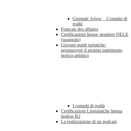
Giornale Λóγος _ Compito di
realtà
Français des affaires
Certificazioni lingue straniere DELE
(spagnolo)
Giovani guide turistiche:
promuovere il proprio patrimonio
storico-artistico
I compiti di realtà
Certificazioni Linguistiche lingua
inglese B2
La realizzazione di un podcast