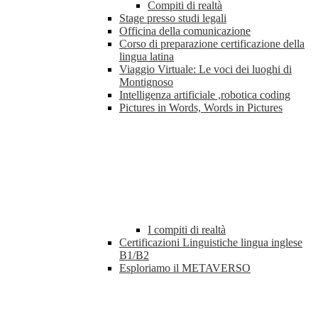
Compiti di realtà
Stage presso studi legali
Officina della comunicazione
Corso di preparazione certificazione della
lingua latina
Viaggio Virtuale: Le voci dei luoghi di
Montignoso
Intelligenza artificiale ,robotica coding
Pictures in Words, Words in Pictures
I compiti di realtà
Certificazioni Linguistiche lingua inglese
B1/B2
Esploriamo il METAVERSO