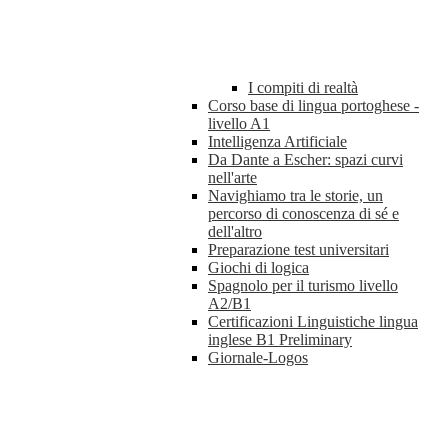
I compiti di realtà
Corso base di lingua portoghese -
livello A1
Intelligenza Artificiale
Da Dante a Escher: spazi curvi
nell'arte
Navighiamo tra le storie, un
percorso di conoscenza di sé e
dell'altro
Preparazione test universitari
Giochi di logica
Spagnolo per il turismo livello
A2/B1
Certificazioni Linguistiche lingua
inglese B1 Preliminary
Giornale-Logos