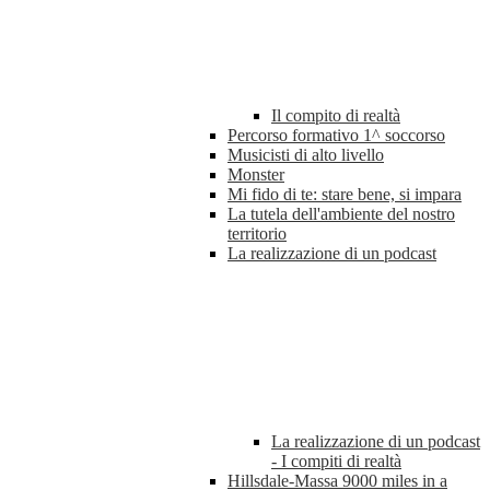
Il compito di realtà
Percorso formativo 1^ soccorso
Musicisti di alto livello
Monster
Mi fido di te: stare bene, si impara
La tutela dell'ambiente del nostro
territorio
La realizzazione di un podcast
La realizzazione di un podcast
- I compiti di realtà
Hillsdale-Massa 9000 miles in a