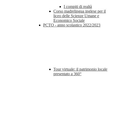
I compiti di realtà
Corso madrelingua inglese per il
liceo delle Scienze Umane e
Economico Sociale
PCTO - anno scolastico 2022/2023
Tour virtuale: il patrimonio locale
presentato a 360°