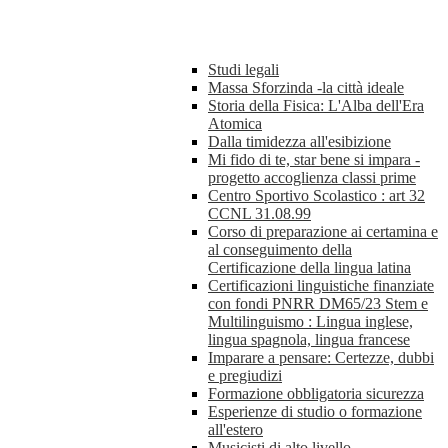
Studi legali
Massa Sforzinda -la città ideale
Storia della Fisica: L'Alba dell'Era
Atomica
Dalla timidezza all'esibizione
Mi fido di te, star bene si impara -
progetto accoglienza classi prime
Centro Sportivo Scolastico : art 32
CCNL 31.08.99
Corso di preparazione ai certamina e
al conseguimento della
Certificazione della lingua latina
Certificazioni linguistiche finanziate
con fondi PNRR DM65/23 Stem e
Multilinguismo : Lingua inglese,
lingua spagnola, lingua francese
Imparare a pensare: Certezze, dubbi
e pregiudizi
Formazione obbligatoria sicurezza
Esperienze di studio o formazione
all'estero
Musicisti di alto livello