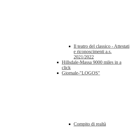
Il teatro del classico - Attestati
e riconoscimenti a.s.
2021/2022
Hillsdale-Massa 9000 miles in a
click
Giornale-"LOGOS"
Compito di realtà