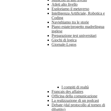
Atleti alto livello
Esploriamo il metaverso
Intelligenza Artificiale, Robotica e
Coding
Navighiamo tra le storie
Piano estate/progetto madrelingua
inglese
Preparazione test universitari
Giochi di logica
Giornale-Logos
I compiti di realtà
Français des affaires
Officina della comunicazione
La realizzazione di un podcast
Debate (dal protocollo al torneo di
dibattito)