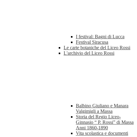
I festival: Bagni di Lucca
Festival Siracusa
Le carte botaniche del Liceo Rossi
L'archivio del Liceo Rossi
Balbino Giuliano e Manara
Valgimigli a Massa
Storia del Regio Liceo-
Ginnasio “ P. Rossi” di Massa
Anni 1860-1890
Vita scolastica e documenti