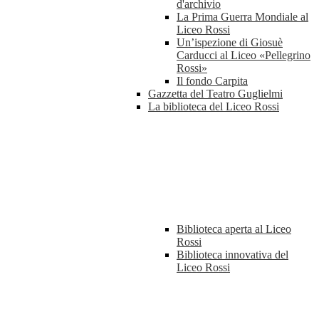
d'archivio
La Prima Guerra Mondiale al
Liceo Rossi
Un’ispezione di Giosuè
Carducci al Liceo «Pellegrino
Rossi»
Il fondo Carpita
Gazzetta del Teatro Guglielmi
La biblioteca del Liceo Rossi
Biblioteca aperta al Liceo
Rossi
Biblioteca innovativa del
Liceo Rossi