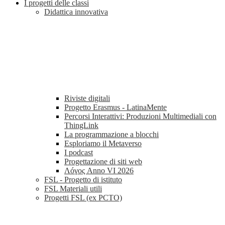
I progetti delle classi
Didattica innovativa
Riviste digitali
Progetto Erasmus - LatinaMente
Percorsi Interattivi: Produzioni Multimediali con
ThingLink
La programmazione a blocchi
Esploriamo il Metaverso
I podcast
Progettazione di siti web
Λóγος Anno VI 2026
FSL - Progetto di istituto
FSL Materiali utili
Progetti FSL (ex PCTO)