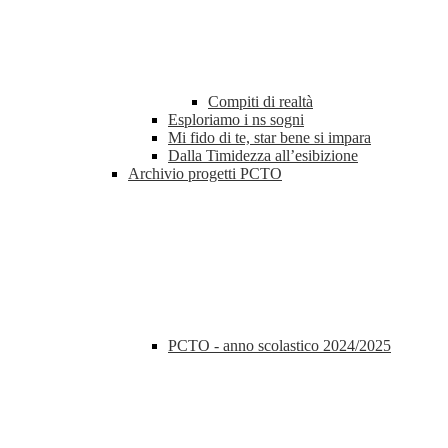
Compiti di realtà
Esploriamo i ns sogni
Mi fido di te, star bene si impara
Dalla Timidezza all’esibizione
Archivio progetti PCTO
PCTO - anno scolastico 2024/2025