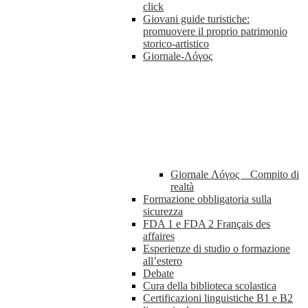
click
Giovani guide turistiche:
promuovere il proprio patrimonio
storico-artistico
Giornale-Λóγος
Giornale Λóγος _ Compito di
realtà
Formazione obbligatoria sulla
sicurezza
FDA 1 e FDA 2 Français des
affaires
Esperienze di studio o formazione
all’estero
Debate
Cura della biblioteca scolastica
Certificazioni linguistiche B1 e B2