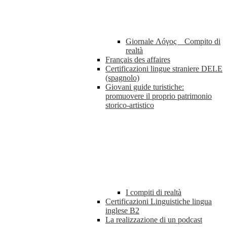
Giornale Λóγος _ Compito di
realtà
Français des affaires
Certificazioni lingue straniere DELE
(spagnolo)
Giovani guide turistiche:
promuovere il proprio patrimonio
storico-artistico
I compiti di realtà
Certificazioni Linguistiche lingua
inglese B2
La realizzazione di un podcast