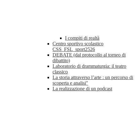
I compiti di realtà
Centro sportivo scolastico
CSS_FSL_sport2526
DEBATE (dal protocollo al torneo di
dibattito)
Laboratorio di drammaturgia: il teatro
classico
La storia attraverso l’arte : un percorso di
scoperta e analisi"
La realizzazione di un podcast