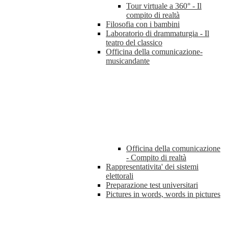
Tour virtuale a 360° - Il
compito di realtà
Filosofia con i bambini
Laboratorio di drammaturgia - Il
teatro del classico
Officina della comunicazione-
musicandante
Officina della comunicazione
- Compito di realtà
Rappresentativita' dei sistemi
elettorali
Preparazione test universitari
Pictures in words, words in pictures