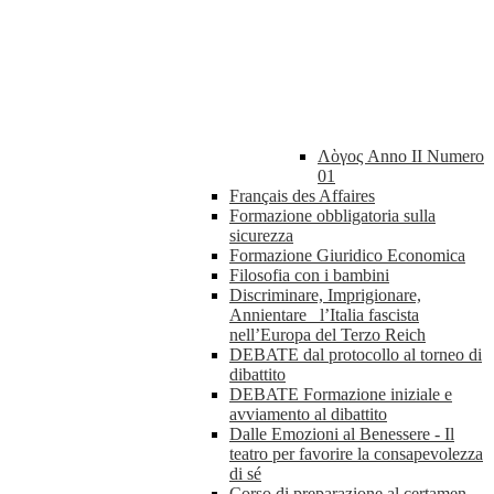
Λὸγος Anno II Numero
01
Français des Affaires
Formazione obbligatoria sulla
sicurezza
Formazione Giuridico Economica
Filosofia con i bambini
Discriminare, Imprigionare,
Annientare_ l’Italia fascista
nell’Europa del Terzo Reich
DEBATE dal protocollo al torneo di
dibattito
DEBATE Formazione iniziale e
avviamento al dibattito
Dalle Emozioni al Benessere - Il
teatro per favorire la consapevolezza
di sé
Corso di preparazione al certamen