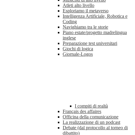
Atleti alto livello
Esploriamo il metaverso
Intelligenza Artificiale, Robotica e
Coding
Navighiamo tra le storie
Piano estate/progetto madrelingua
inglese
Preparazione test universitari
Giochi di logica
Giornale-Logos
I compiti di realtà
Français des affaires
Officina della comunicazione
La realizzazione di un podcast
Debate (dal protocollo al torneo di
dibattito)