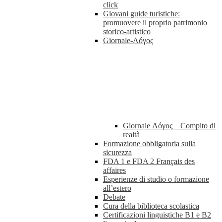
click
Giovani guide turistiche:
promuovere il proprio patrimonio
storico-artistico
Giornale-Λóγος
Giornale Λóγος _ Compito di
realtà
Formazione obbligatoria sulla
sicurezza
FDA 1 e FDA 2 Français des
affaires
Esperienze di studio o formazione
all’estero
Debate
Cura della biblioteca scolastica
Certificazioni linguistiche B1 e B2