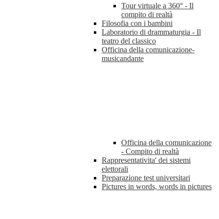
Tour virtuale a 360° - Il
compito di realtà
Filosofia con i bambini
Laboratorio di drammaturgia - Il
teatro del classico
Officina della comunicazione-
musicandante
Officina della comunicazione
- Compito di realtà
Rappresentativita' dei sistemi
elettorali
Preparazione test universitari
Pictures in words, words in pictures