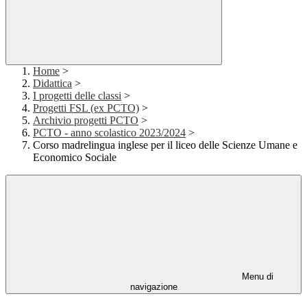
Home
>
Didattica
>
I progetti delle classi
>
Progetti FSL (ex PCTO)
>
Archivio progetti PCTO
>
PCTO - anno scolastico 2023/2024
>
Corso madrelingua inglese per il liceo delle Scienze Umane e
Economico Sociale
Menu di
navigazione