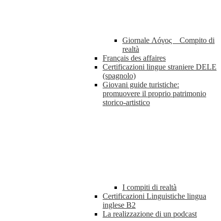
Giornale Λóγος _ Compito di
realtà
Français des affaires
Certificazioni lingue straniere DELE
(spagnolo)
Giovani guide turistiche:
promuovere il proprio patrimonio
storico-artistico
I compiti di realtà
Certificazioni Linguistiche lingua
inglese B2
La realizzazione di un podcast