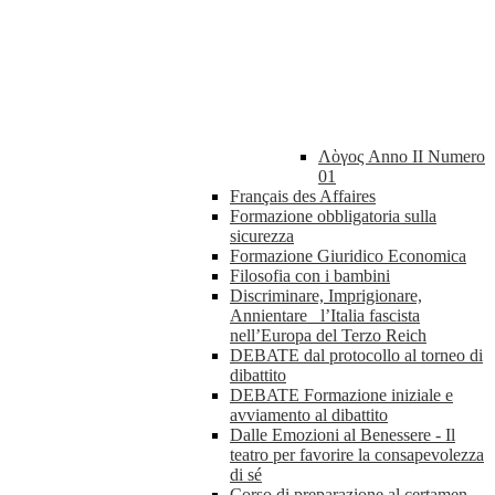
Λὸγος Anno II Numero
01
Français des Affaires
Formazione obbligatoria sulla
sicurezza
Formazione Giuridico Economica
Filosofia con i bambini
Discriminare, Imprigionare,
Annientare_ l’Italia fascista
nell’Europa del Terzo Reich
DEBATE dal protocollo al torneo di
dibattito
DEBATE Formazione iniziale e
avviamento al dibattito
Dalle Emozioni al Benessere - Il
teatro per favorire la consapevolezza
di sé
Corso di preparazione al certamen