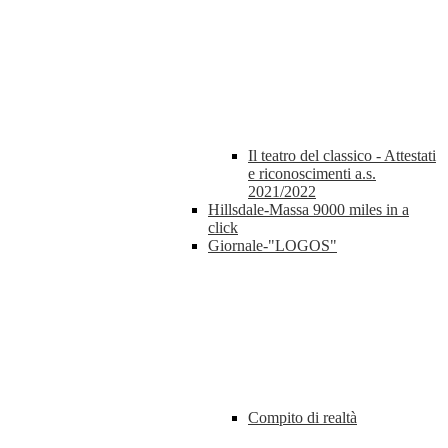
Il teatro del classico - Attestati
e riconoscimenti a.s.
2021/2022
Hillsdale-Massa 9000 miles in a
click
Giornale-"LOGOS"
Compito di realtà