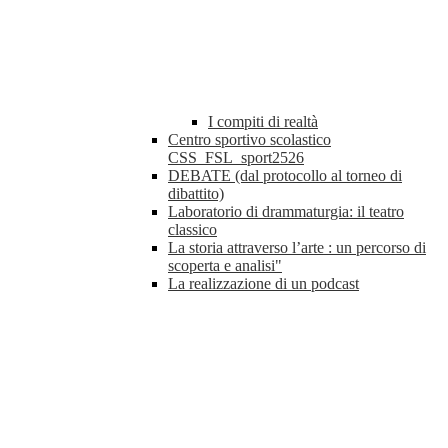
I compiti di realtà
Centro sportivo scolastico
CSS_FSL_sport2526
DEBATE (dal protocollo al torneo di
dibattito)
Laboratorio di drammaturgia: il teatro
classico
La storia attraverso l’arte : un percorso di
scoperta e analisi"
La realizzazione di un podcast