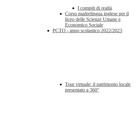
I compiti di realtà
Corso madrelingua inglese per il
liceo delle Scienze Umane e
Economico Sociale
PCTO - anno scolastico 2022/2023
Tour virtuale: il patrimonio locale
presentato a 360°