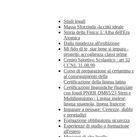
Studi legali
Massa Sforzinda -la città ideale
Storia della Fisica: L'Alba dell'Era
Atomica
Dalla timidezza all'esibizione
Mi fido di te, star bene si impara -
progetto accoglienza classi prime
Centro Sportivo Scolastico : art 32
CCNL 31.08.99
Corso di preparazione ai certamina e
al conseguimento della
Certificazione della lingua latina
Certificazioni linguistiche finanziate
con fondi PNRR DM65/23 Stem e
Multilinguismo : Lingua inglese,
lingua spagnola, lingua francese
Imparare a pensare: Certezze, dubbi
e pregiudizi
Formazione obbligatoria sicurezza
Esperienze di studio o formazione
all'estero
Musicisti di alto livello