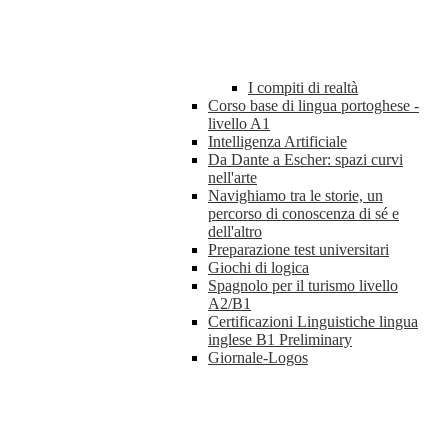
I compiti di realtà
Corso base di lingua portoghese -
livello A1
Intelligenza Artificiale
Da Dante a Escher: spazi curvi
nell'arte
Navighiamo tra le storie, un
percorso di conoscenza di sé e
dell'altro
Preparazione test universitari
Giochi di logica
Spagnolo per il turismo livello
A2/B1
Certificazioni Linguistiche lingua
inglese B1 Preliminary
Giornale-Logos