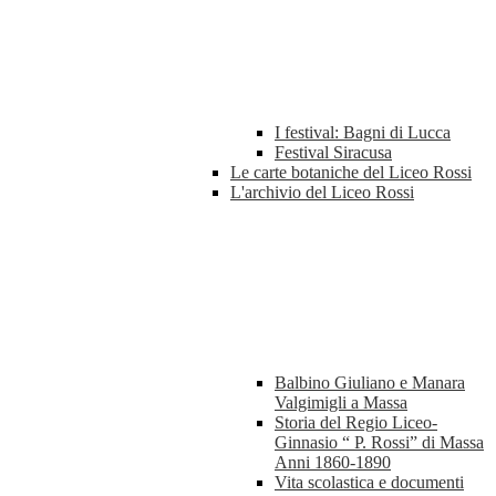
I festival: Bagni di Lucca
Festival Siracusa
Le carte botaniche del Liceo Rossi
L'archivio del Liceo Rossi
Balbino Giuliano e Manara
Valgimigli a Massa
Storia del Regio Liceo-
Ginnasio “ P. Rossi” di Massa
Anni 1860-1890
Vita scolastica e documenti