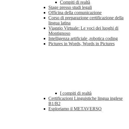
Compiti di realtà
Stage presso studi legali
Officina della comunicazione
Corso di preparazione certificazione della
lingua latina
Viaggio Virtuale: Le voci dei luoghi di
Montignoso
Intelligenza artificiale ,robotica coding
Pictures in Words, Words in Pictures
I compiti di realtà
Certificazioni Linguistiche lingua inglese
B1/B2
Esploriamo il METAVERSO