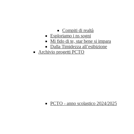
Compiti di realtà
Esploriamo i ns sogni
Mi fido di te, star bene si impara
Dalla Timidezza all’esibizione
Archivio progetti PCTO
PCTO - anno scolastico 2024/2025