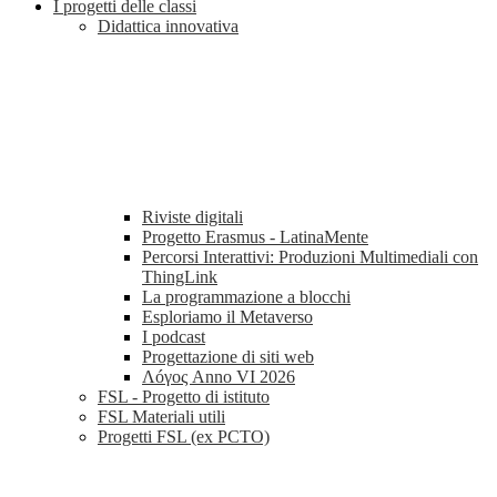
I progetti delle classi
Didattica innovativa
Riviste digitali
Progetto Erasmus - LatinaMente
Percorsi Interattivi: Produzioni Multimediali con
ThingLink
La programmazione a blocchi
Esploriamo il Metaverso
I podcast
Progettazione di siti web
Λóγος Anno VI 2026
FSL - Progetto di istituto
FSL Materiali utili
Progetti FSL (ex PCTO)