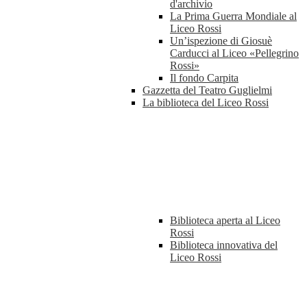
d'archivio
La Prima Guerra Mondiale al
Liceo Rossi
Un’ispezione di Giosuè
Carducci al Liceo «Pellegrino
Rossi»
Il fondo Carpita
Gazzetta del Teatro Guglielmi
La biblioteca del Liceo Rossi
Biblioteca aperta al Liceo
Rossi
Biblioteca innovativa del
Liceo Rossi