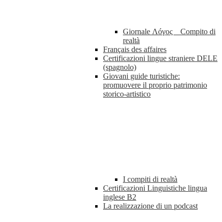
Giornale Λóγος _ Compito di
realtà
Français des affaires
Certificazioni lingue straniere DELE
(spagnolo)
Giovani guide turistiche:
promuovere il proprio patrimonio
storico-artistico
I compiti di realtà
Certificazioni Linguistiche lingua
inglese B2
La realizzazione di un podcast