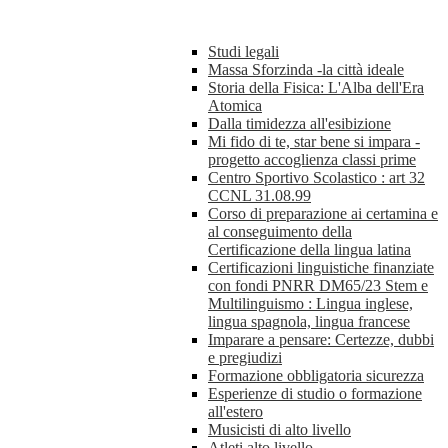
Studi legali
Massa Sforzinda -la città ideale
Storia della Fisica: L'Alba dell'Era
Atomica
Dalla timidezza all'esibizione
Mi fido di te, star bene si impara -
progetto accoglienza classi prime
Centro Sportivo Scolastico : art 32
CCNL 31.08.99
Corso di preparazione ai certamina e
al conseguimento della
Certificazione della lingua latina
Certificazioni linguistiche finanziate
con fondi PNRR DM65/23 Stem e
Multilinguismo : Lingua inglese,
lingua spagnola, lingua francese
Imparare a pensare: Certezze, dubbi
e pregiudizi
Formazione obbligatoria sicurezza
Esperienze di studio o formazione
all'estero
Musicisti di alto livello
Atleti alto livello