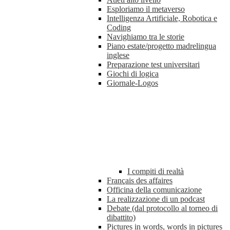
Esploriamo il metaverso
Intelligenza Artificiale, Robotica e
Coding
Navighiamo tra le storie
Piano estate/progetto madrelingua
inglese
Preparazione test universitari
Giochi di logica
Giornale-Logos
I compiti di realtà
Français des affaires
Officina della comunicazione
La realizzazione di un podcast
Debate (dal protocollo al torneo di
dibattito)
Pictures in words, words in pictures