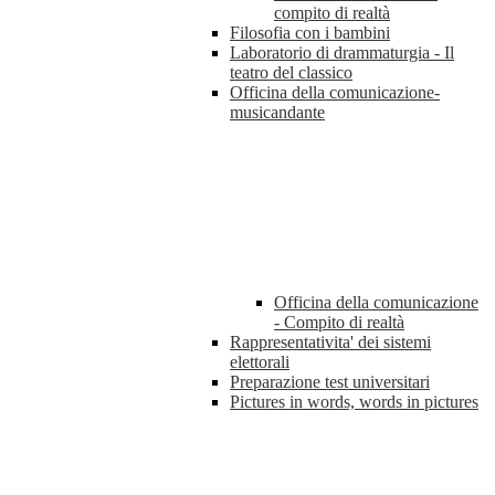
compito di realtà
Filosofia con i bambini
Laboratorio di drammaturgia - Il
teatro del classico
Officina della comunicazione-
musicandante
Officina della comunicazione
- Compito di realtà
Rappresentativita' dei sistemi
elettorali
Preparazione test universitari
Pictures in words, words in pictures