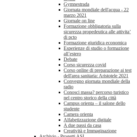
Gymnestrada
Giornata mondiale dell'acqua - 22
marzo 2021
Giornale on line
Formazione obbligatoria sulla
sicurezza propedeutica alle attivita’
di pcto
Formazione giuridica economica
Esperienze di studio o formazione
all’estero
Debate
Corso sicurezza covid
Corso online di preparazione ai test
dell'area sanitaria: Aristotele 2021
Convegno giornata mondiale della
radio
Conosci massa? percorso turistico
nel centro storico della città
Campus orienta – il salone dello
studente
Camera orienta
Alfabetizzazione digitale
A due passi da casa
Creatività e Immaginazione
Archivio - Progetti ASL