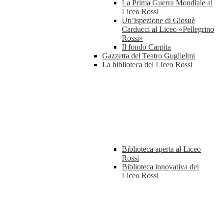
La Prima Guerra Mondiale al
Liceo Rossi
Un’ispezione di Giosuè
Carducci al Liceo «Pellegrino
Rossi»
Il fondo Carpita
Gazzetta del Teatro Guglielmi
La biblioteca del Liceo Rossi
Biblioteca aperta al Liceo
Rossi
Biblioteca innovativa del
Liceo Rossi