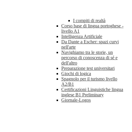
I compiti di realtà
Corso base di lingua portoghese -
livello A1
Intelligenza Artificiale
Da Dante a Escher: spazi curvi
nell'arte
Navighiamo tra le storie, un
percorso di conoscenza di sé e
dell'altro
Preparazione test universitari
Giochi di logica
Spagnolo per il turismo livello
A2/B1
Certificazioni Linguistiche lingua
inglese B1 Preliminary
Giornale-Logos