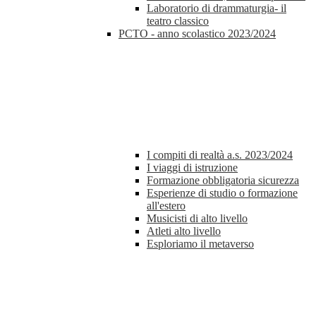
Laboratorio di drammaturgia- il
teatro classico
PCTO - anno scolastico 2023/2024
I compiti di realtà a.s. 2023/2024
I viaggi di istruzione
Formazione obbligatoria sicurezza
Esperienze di studio o formazione
all'estero
Musicisti di alto livello
Atleti alto livello
Esploriamo il metaverso