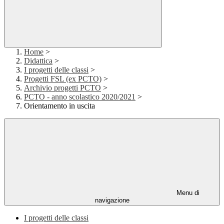
Home
>
Didattica
>
I progetti delle classi
>
Progetti FSL (ex PCTO)
>
Archivio progetti PCTO
>
PCTO - anno scolastico 2020/2021
>
Orientamento in uscita
Menu di
navigazione
I progetti delle classi