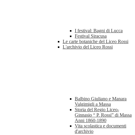
I festival: Bagni di Lucca
Festival Siracusa
Le carte botaniche del Liceo Rossi
L'archivio del Liceo Rossi
Balbino Giuliano e Manara
Valgimigli a Massa
Storia del Regio Liceo-
Ginnasio “ P. Rossi” di Massa
Anni 1860-1890
Vita scolastica e documenti
d'archivio