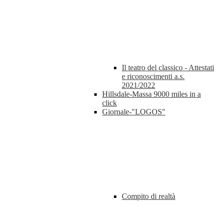
Il teatro del classico - Attestati
e riconoscimenti a.s.
2021/2022
Hillsdale-Massa 9000 miles in a
click
Giornale-"LOGOS"
Compito di realtà