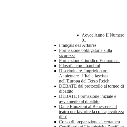
Λὸγος Anno II Numero
01
Français des Affaires
Formazione obbligatoria sulla
sicurezza
Formazione Giuridico Economica
Filosofia con i bambini
Discriminare, Imprigionare,
Annientare_ l’Italia fascista
nell’Europa del Terzo Reich
DEBATE dal protocollo al torneo di
dibattito
DEBATE Formazione iniziale e
avviamento al dibattito
Dalle Emozioni al Benessere - Il
teatro per favorire la consapevolezza
di sé
Corso di preparazione al certamen
Certificazioni Linguistiche Zertifikat