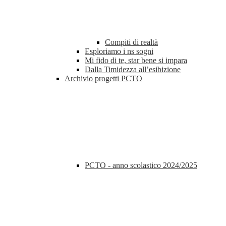
Compiti di realtà
Esploriamo i ns sogni
Mi fido di te, star bene si impara
Dalla Timidezza all’esibizione
Archivio progetti PCTO
PCTO - anno scolastico 2024/2025