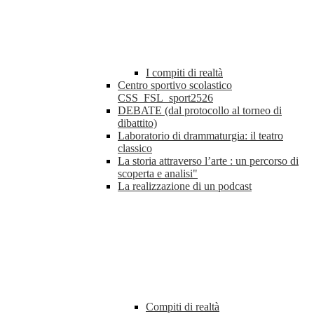
I compiti di realtà
Centro sportivo scolastico
CSS_FSL_sport2526
DEBATE (dal protocollo al torneo di
dibattito)
Laboratorio di drammaturgia: il teatro
classico
La storia attraverso l’arte : un percorso di
scoperta e analisi"
La realizzazione di un podcast
Compiti di realtà