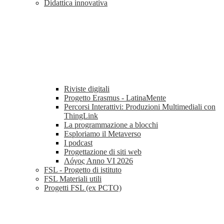
Didattica innovativa
Riviste digitali
Progetto Erasmus - LatinaMente
Percorsi Interattivi: Produzioni Multimediali con
ThingLink
La programmazione a blocchi
Esploriamo il Metaverso
I podcast
Progettazione di siti web
Λóγος Anno VI 2026
FSL - Progetto di istituto
FSL Materiali utili
Progetti FSL (ex PCTO)