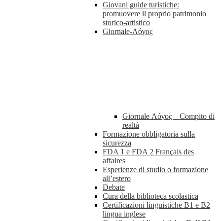
Giovani guide turistiche:
promuovere il proprio patrimonio
storico-artistico
Giornale-Λóγος
Giornale Λóγος _ Compito di
realtà
Formazione obbligatoria sulla
sicurezza
FDA 1 e FDA 2 Français des
affaires
Esperienze di studio o formazione
all’estero
Debate
Cura della biblioteca scolastica
Certificazioni linguistiche B1 e B2
lingua inglese