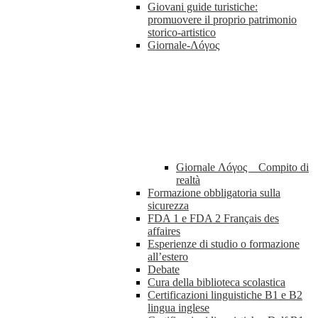
Giovani guide turistiche:
promuovere il proprio patrimonio
storico-artistico
Giornale-Λóγος
Giornale Λóγος _ Compito di
realtà
Formazione obbligatoria sulla
sicurezza
FDA 1 e FDA 2 Français des
affaires
Esperienze di studio o formazione
all’estero
Debate
Cura della biblioteca scolastica
Certificazioni linguistiche B1 e B2
lingua inglese