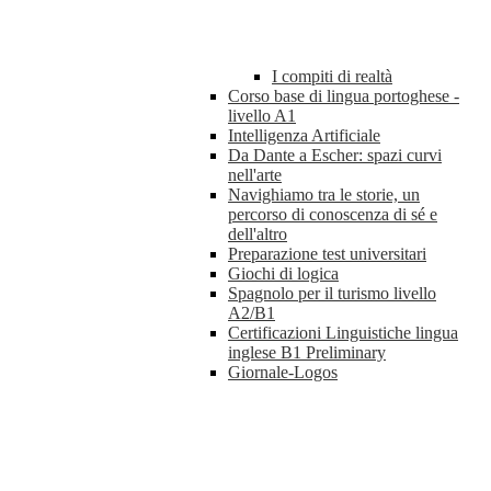
I compiti di realtà
Corso base di lingua portoghese -
livello A1
Intelligenza Artificiale
Da Dante a Escher: spazi curvi
nell'arte
Navighiamo tra le storie, un
percorso di conoscenza di sé e
dell'altro
Preparazione test universitari
Giochi di logica
Spagnolo per il turismo livello
A2/B1
Certificazioni Linguistiche lingua
inglese B1 Preliminary
Giornale-Logos