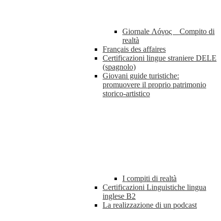
Giornale Λóγος _ Compito di
realtà
Français des affaires
Certificazioni lingue straniere DELE
(spagnolo)
Giovani guide turistiche:
promuovere il proprio patrimonio
storico-artistico
I compiti di realtà
Certificazioni Linguistiche lingua
inglese B2
La realizzazione di un podcast