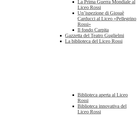
La Prima Guerra Mondiale al
Liceo Rossi
Un’ispezione di Giosuè
Carducci al Liceo «Pellegrino
Rossi»
Il fondo Carpita
Gazzetta del Teatro Guglielmi
La biblioteca del Liceo Rossi
Biblioteca aperta al Liceo
Rossi
Biblioteca innovativa del
Liceo Rossi