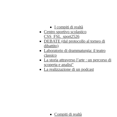
I compiti di realtà
Centro sportivo scolastico
CSS_FSL_sport2526
DEBATE (dal protocollo al torneo di
dibattito)
Laboratorio di drammaturgia: il teatro
classico
La storia attraverso l’arte : un percorso di
scoperta e analisi"
La realizzazione di un podcast
Compiti di realtà