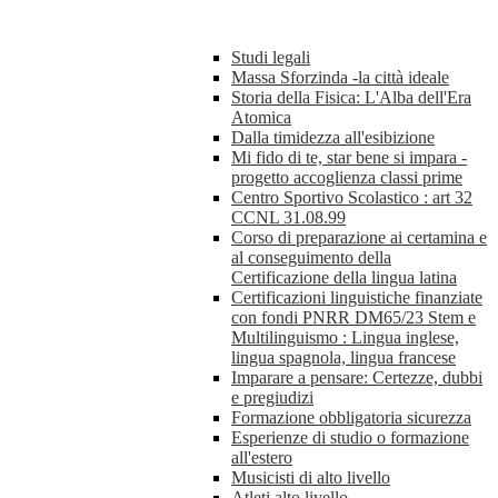
Studi legali
Massa Sforzinda -la città ideale
Storia della Fisica: L'Alba dell'Era
Atomica
Dalla timidezza all'esibizione
Mi fido di te, star bene si impara -
progetto accoglienza classi prime
Centro Sportivo Scolastico : art 32
CCNL 31.08.99
Corso di preparazione ai certamina e
al conseguimento della
Certificazione della lingua latina
Certificazioni linguistiche finanziate
con fondi PNRR DM65/23 Stem e
Multilinguismo : Lingua inglese,
lingua spagnola, lingua francese
Imparare a pensare: Certezze, dubbi
e pregiudizi
Formazione obbligatoria sicurezza
Esperienze di studio o formazione
all'estero
Musicisti di alto livello
Atleti alto livello