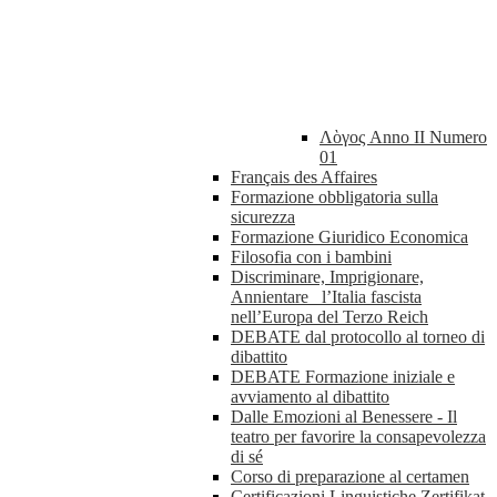
Λὸγος Anno II Numero
01
Français des Affaires
Formazione obbligatoria sulla
sicurezza
Formazione Giuridico Economica
Filosofia con i bambini
Discriminare, Imprigionare,
Annientare_ l’Italia fascista
nell’Europa del Terzo Reich
DEBATE dal protocollo al torneo di
dibattito
DEBATE Formazione iniziale e
avviamento al dibattito
Dalle Emozioni al Benessere - Il
teatro per favorire la consapevolezza
di sé
Corso di preparazione al certamen
Certificazioni Linguistiche Zertifikat