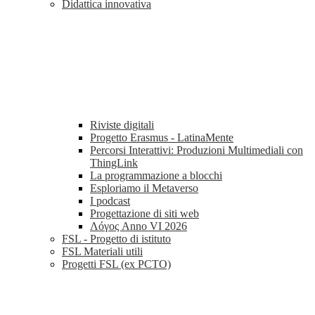
Didattica innovativa
Riviste digitali
Progetto Erasmus - LatinaMente
Percorsi Interattivi: Produzioni Multimediali con
ThingLink
La programmazione a blocchi
Esploriamo il Metaverso
I podcast
Progettazione di siti web
Λóγος Anno VI 2026
FSL - Progetto di istituto
FSL Materiali utili
Progetti FSL (ex PCTO)