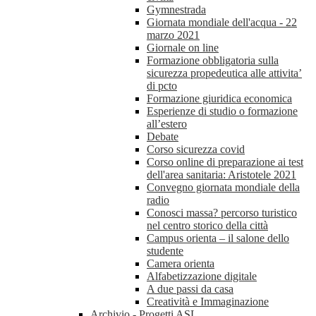
Gymnestrada
Giornata mondiale dell'acqua - 22
marzo 2021
Giornale on line
Formazione obbligatoria sulla
sicurezza propedeutica alle attivita’
di pcto
Formazione giuridica economica
Esperienze di studio o formazione
all’estero
Debate
Corso sicurezza covid
Corso online di preparazione ai test
dell'area sanitaria: Aristotele 2021
Convegno giornata mondiale della
radio
Conosci massa? percorso turistico
nel centro storico della città
Campus orienta – il salone dello
studente
Camera orienta
Alfabetizzazione digitale
A due passi da casa
Creatività e Immaginazione
Archivio - Progetti ASL