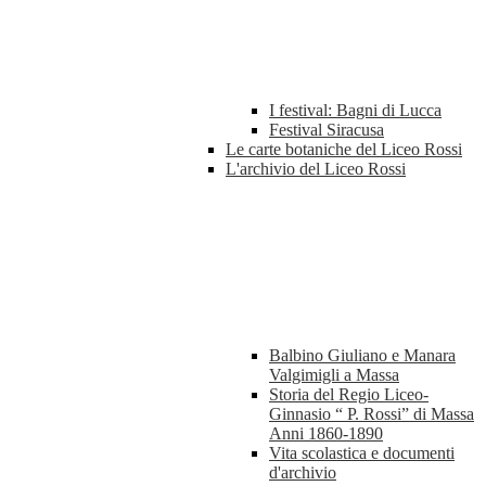
I festival: Bagni di Lucca
Festival Siracusa
Le carte botaniche del Liceo Rossi
L'archivio del Liceo Rossi
Balbino Giuliano e Manara
Valgimigli a Massa
Storia del Regio Liceo-
Ginnasio “ P. Rossi” di Massa
Anni 1860-1890
Vita scolastica e documenti
d'archivio