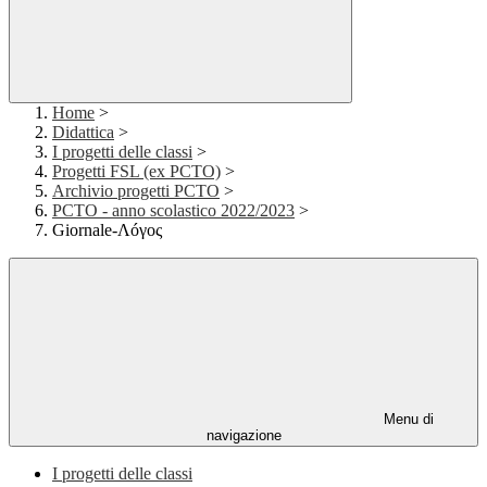
Home
>
Didattica
>
I progetti delle classi
>
Progetti FSL (ex PCTO)
>
Archivio progetti PCTO
>
PCTO - anno scolastico 2022/2023
>
Giornale-Λóγος
Menu di
navigazione
I progetti delle classi