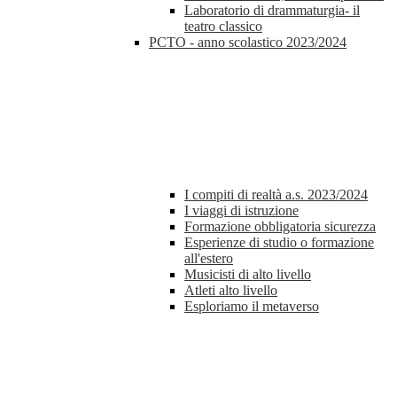
Laboratorio di drammaturgia- il
teatro classico
PCTO - anno scolastico 2023/2024
I compiti di realtà a.s. 2023/2024
I viaggi di istruzione
Formazione obbligatoria sicurezza
Esperienze di studio o formazione
all'estero
Musicisti di alto livello
Atleti alto livello
Esploriamo il metaverso