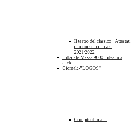
Il teatro del classico - Attestati
e riconoscimenti a.s.
2021/2022
Hillsdale-Massa 9000 miles in a
click
Giornale-"LOGOS"
Compito di realtà