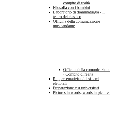
compito di realtà
Filosofia con i bambini
Laboratorio di drammaturgia - Il
teatro del classico
Officina della comunicazione-
musicandante
Officina della comunicazione
- Compito di realtà
Rappresentativita' dei sistemi
elettorali
Preparazione test universitari
Pictures in words, words in pictures