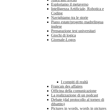
Esploriamo il metaverso
Intelligenza Artificiale, Robotica e
Coding
Navighiamo tra le storie
Piano estate/progetto madrelingua
inglese
Preparazione test universitari
Giochi di logica
Giornale-Logos
I compiti di realtà
Français des affaires
Officina della comunicazione
La realizzazione di un podcast
Debate (dal protocollo al torneo di
dibattito)
Pictures in words, words in pictures