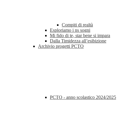
Compiti di realtà
Esploriamo i ns sogni
Mi fido di te, star bene si impara
Dalla Timidezza all’esibizione
Archivio progetti PCTO
PCTO - anno scolastico 2024/2025