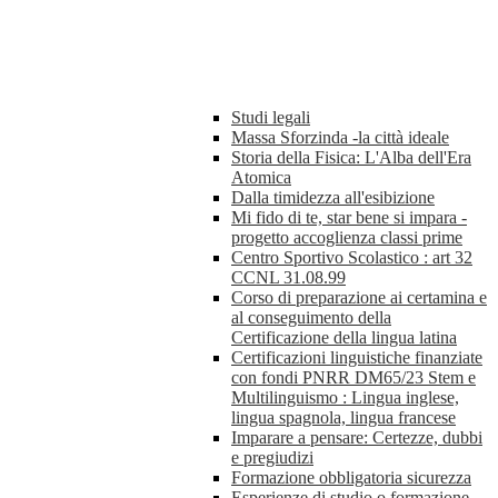
Studi legali
Massa Sforzinda -la città ideale
Storia della Fisica: L'Alba dell'Era
Atomica
Dalla timidezza all'esibizione
Mi fido di te, star bene si impara -
progetto accoglienza classi prime
Centro Sportivo Scolastico : art 32
CCNL 31.08.99
Corso di preparazione ai certamina e
al conseguimento della
Certificazione della lingua latina
Certificazioni linguistiche finanziate
con fondi PNRR DM65/23 Stem e
Multilinguismo : Lingua inglese,
lingua spagnola, lingua francese
Imparare a pensare: Certezze, dubbi
e pregiudizi
Formazione obbligatoria sicurezza
Esperienze di studio o formazione