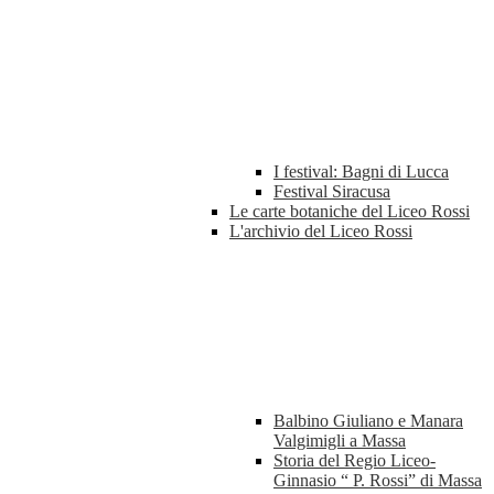
I festival: Bagni di Lucca
Festival Siracusa
Le carte botaniche del Liceo Rossi
L'archivio del Liceo Rossi
Balbino Giuliano e Manara
Valgimigli a Massa
Storia del Regio Liceo-
Ginnasio “ P. Rossi” di Massa