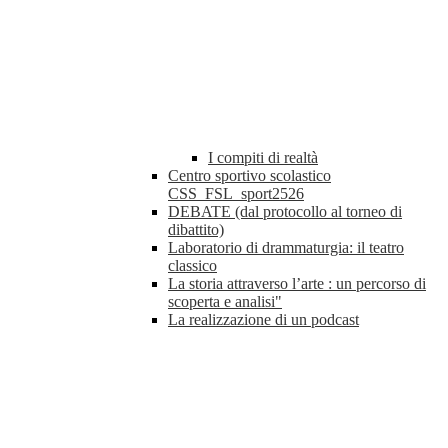
I compiti di realtà
Centro sportivo scolastico
CSS_FSL_sport2526
DEBATE (dal protocollo al torneo di
dibattito)
Laboratorio di drammaturgia: il teatro
classico
La storia attraverso l’arte : un percorso di
scoperta e analisi"
La realizzazione di un podcast