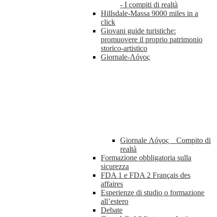
- I compiti di realtà
Hillsdale-Massa 9000 miles in a
click
Giovani guide turistiche:
promuovere il proprio patrimonio
storico-artistico
Giornale-Λóγος
Giornale Λóγος _ Compito di
realtà
Formazione obbligatoria sulla
sicurezza
FDA 1 e FDA 2 Français des
affaires
Esperienze di studio o formazione
all’estero
Debate