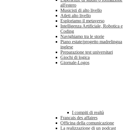
all'estero
Musicisti di alto livello
Atleti alto livello
Esploriamo il metaverso
Intelligenza Artificiale, Robotica e
Coding
Navighiamo tra le storie
Piano estate/progetto madrelingua
inglese
Preparazione test universitari
Giochi di logica
Giornale-Logos
I compiti di realtà
Français des affaires
Officina della comunicazione
La realizzazione di un podcast