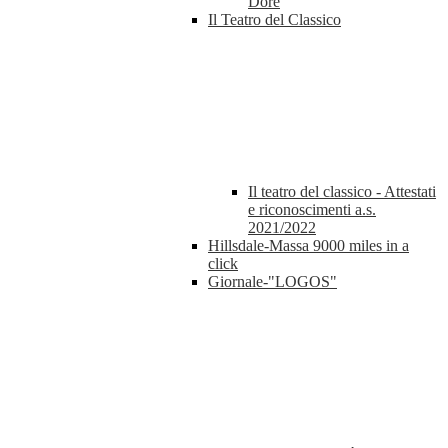
Dorè
Il Teatro del Classico
Il teatro del classico - Attestati
e riconoscimenti a.s.
2021/2022
Hillsdale-Massa 9000 miles in a
click
Giornale-"LOGOS"