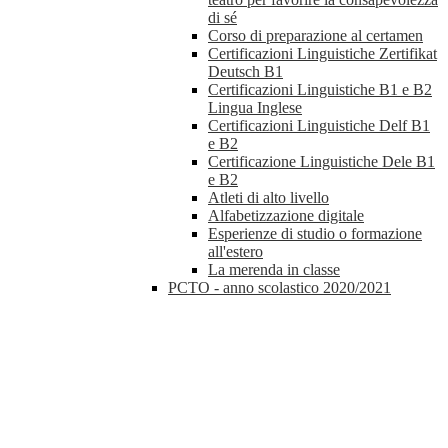
di sé
Corso di preparazione al certamen
Certificazioni Linguistiche Zertifikat
Deutsch B1
Certificazioni Linguistiche B1 e B2
Lingua Inglese
Certificazioni Linguistiche Delf B1
e B2
Certificazione Linguistiche Dele B1
e B2
Atleti di alto livello
Alfabetizzazione digitale
Esperienze di studio o formazione
all'estero
La merenda in classe
PCTO - anno scolastico 2020/2021