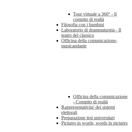
Tour virtuale a 360° - Il
compito di realtà
Filosofia con i bambini
Laboratorio di drammaturgia - Il
teatro del classico
Officina della comunicazione-
musicandante
Officina della comunicazione
- Compito di realtà
Rappresentativita' dei sistemi
elettorali
Preparazione test universitari
Pictures in words, words in pictures