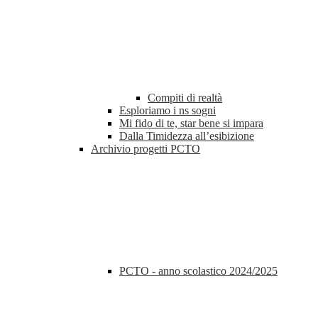
Compiti di realtà
Esploriamo i ns sogni
Mi fido di te, star bene si impara
Dalla Timidezza all’esibizione
Archivio progetti PCTO
PCTO - anno scolastico 2024/2025