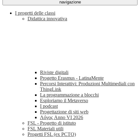
navigazione
I progetti delle classi
Didattica innovativa
Riviste digitali
Progetto Erasmus - LatinaMente
Percorsi Interattivi: Produzioni Multimediali con
ThingLink
La programmazione a blocchi
Esploriamo il Metaverso
I podcast
Progettazione di siti web
Λóγος Anno VI 2026
FSL - Progetto di istituto
FSL Materiali utili
Progetti FSL (ex PCTO)