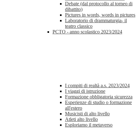
Debate (dal protocollo al torneo di
dibattito)
Pictures in words, words in pictures
Laboratorio di drammaturgia- il
teatro classico
PCTO - anno scolastico 2023/2024
I compiti di realtà a.s. 2023/2024
I viaggi di istruzione
Formazione obbligatoria sicurezza
Esperienze di studio o formazione
all'estero
Musicisti di alto livello
Atleti alto livello
Esploriamo il metaverso