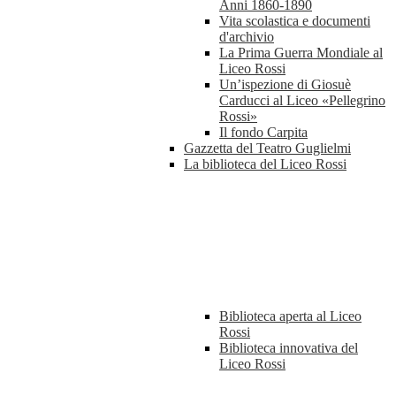
Anni 1860-1890
Vita scolastica e documenti
d'archivio
La Prima Guerra Mondiale al
Liceo Rossi
Un’ispezione di Giosuè
Carducci al Liceo «Pellegrino
Rossi»
Il fondo Carpita
Gazzetta del Teatro Guglielmi
La biblioteca del Liceo Rossi
Biblioteca aperta al Liceo
Rossi
Biblioteca innovativa del
Liceo Rossi