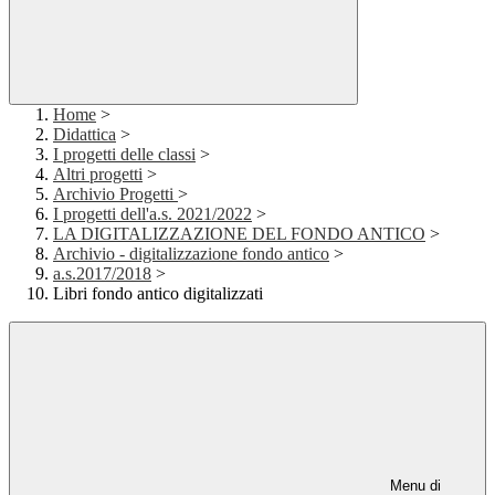
Home
>
Didattica
>
I progetti delle classi
>
Altri progetti
>
Archivio Progetti
>
I progetti dell'a.s. 2021/2022
>
LA DIGITALIZZAZIONE DEL FONDO ANTICO
>
Archivio - digitalizzazione fondo antico
>
a.s.2017/2018
>
Libri fondo antico digitalizzati
Menu di