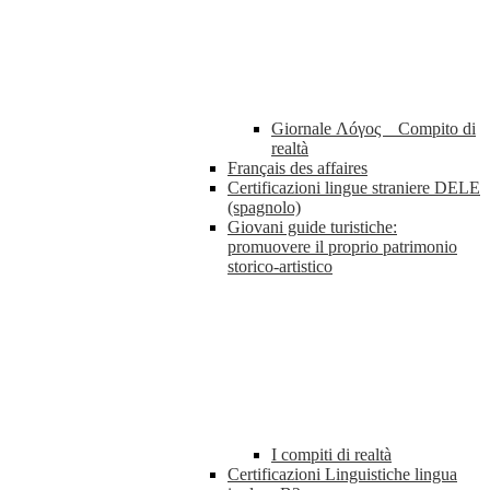
Giornale Λóγος _ Compito di
realtà
Français des affaires
Certificazioni lingue straniere DELE
(spagnolo)
Giovani guide turistiche:
promuovere il proprio patrimonio
storico-artistico
I compiti di realtà
Certificazioni Linguistiche lingua