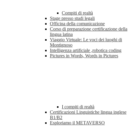
Compiti di realtà
Stage presso studi legali
Officina della comunicazione
Corso di preparazione certificazione della
lingua latina
Viaggio Virtuale: Le voci dei luoghi di
Montignoso
Intelligenza artificiale ,robotica coding
Pictures in Words, Words in Pictures
I compiti di realtà
Certificazioni Linguistiche lingua inglese
B1/B2
Esploriamo il METAVERSO