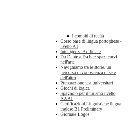
I compiti di realtà
Corso base di lingua portoghese -
livello A1
Intelligenza Artificiale
Da Dante a Escher: spazi curvi
nell'arte
Navighiamo tra le storie, un
percorso di conoscenza di sé e
dell'altro
Preparazione test universitari
Giochi di logica
Spagnolo per il turismo livello
A2/B1
Certificazioni Linguistiche lingua
inglese B1 Preliminary
Giornale-Logos