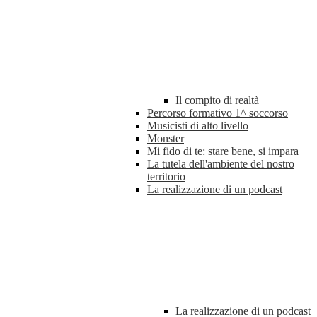
Il compito di realtà
Percorso formativo 1^ soccorso
Musicisti di alto livello
Monster
Mi fido di te: stare bene, si impara
La tutela dell'ambiente del nostro
territorio
La realizzazione di un podcast
La realizzazione di un podcast