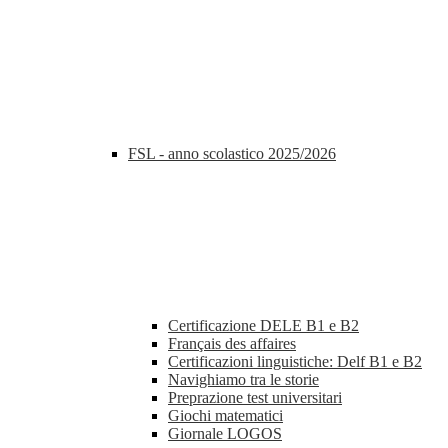
FSL - anno scolastico 2025/2026
Certificazione DELE B1 e B2
Français des affaires
Certificazioni linguistiche: Delf B1 e B2
Navighiamo tra le storie
Preprazione test universitari
Giochi matematici
Giornale LOGOS