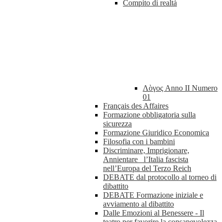
Compito di realtà
Λὸγος Anno II Numero
01
Français des Affaires
Formazione obbligatoria sulla
sicurezza
Formazione Giuridico Economica
Filosofia con i bambini
Discriminare, Imprigionare,
Annientare_ l’Italia fascista
nell’Europa del Terzo Reich
DEBATE dal protocollo al torneo di
dibattito
DEBATE Formazione iniziale e
avviamento al dibattito
Dalle Emozioni al Benessere - Il
teatro per favorire la consapevolezza