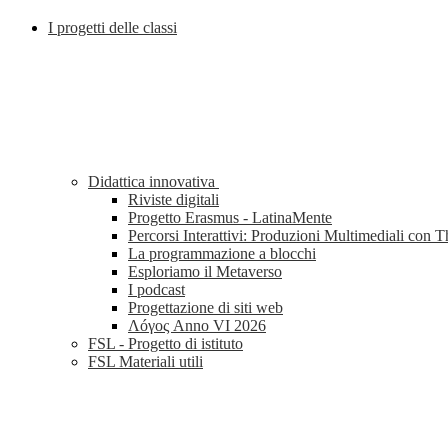
I progetti delle classi
Didattica innovativa
Riviste digitali
Progetto Erasmus - LatinaMente
Percorsi Interattivi: Produzioni Multimediali con 
La programmazione a blocchi
Esploriamo il Metaverso
I podcast
Progettazione di siti web
Λóγος Anno VI 2026
FSL - Progetto di istituto
FSL Materiali utili