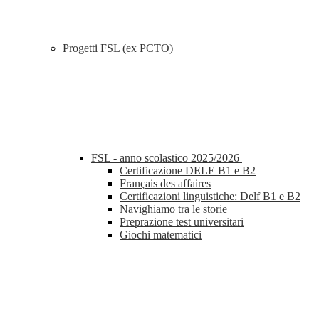
Progetti FSL (ex PCTO)
FSL - anno scolastico 2025/2026
Certificazione DELE B1 e B2
Français des affaires
Certificazioni linguistiche: Delf B1 e B2
Navighiamo tra le storie
Preprazione test universitari
Giochi matematici