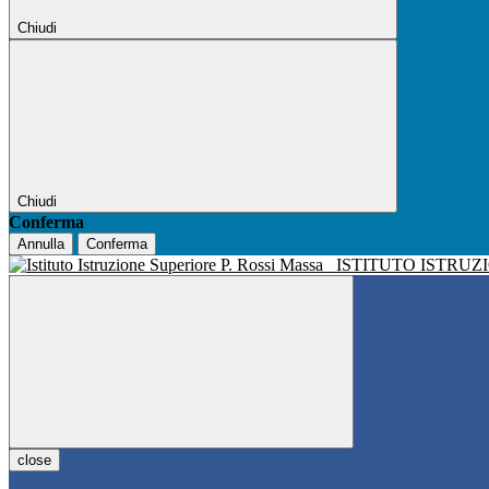
Chiudi
Chiudi
Conferma
Annulla
Conferma
ISTITUTO ISTRUZ
close