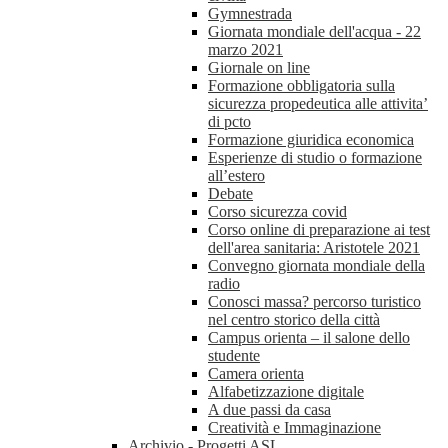
Gymnestrada
Giornata mondiale dell'acqua - 22
marzo 2021
Giornale on line
Formazione obbligatoria sulla
sicurezza propedeutica alle attivita’
di pcto
Formazione giuridica economica
Esperienze di studio o formazione
all’estero
Debate
Corso sicurezza covid
Corso online di preparazione ai test
dell'area sanitaria: Aristotele 2021
Convegno giornata mondiale della
radio
Conosci massa? percorso turistico
nel centro storico della città
Campus orienta – il salone dello
studente
Camera orienta
Alfabetizzazione digitale
A due passi da casa
Creatività e Immaginazione
Archivio - Progetti ASL