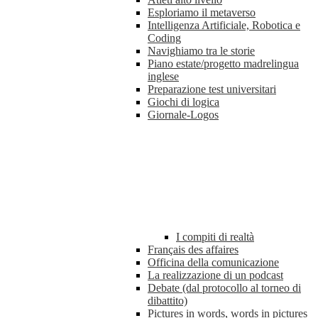
Esploriamo il metaverso
Intelligenza Artificiale, Robotica e
Coding
Navighiamo tra le storie
Piano estate/progetto madrelingua
inglese
Preparazione test universitari
Giochi di logica
Giornale-Logos
I compiti di realtà
Français des affaires
Officina della comunicazione
La realizzazione di un podcast
Debate (dal protocollo al torneo di
dibattito)
Pictures in words, words in pictures