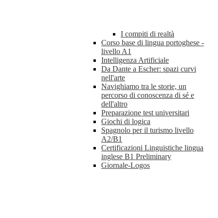
I compiti di realtà
Corso base di lingua portoghese -
livello A1
Intelligenza Artificiale
Da Dante a Escher: spazi curvi
nell'arte
Navighiamo tra le storie, un
percorso di conoscenza di sé e
dell'altro
Preparazione test universitari
Giochi di logica
Spagnolo per il turismo livello
A2/B1
Certificazioni Linguistiche lingua
inglese B1 Preliminary
Giornale-Logos