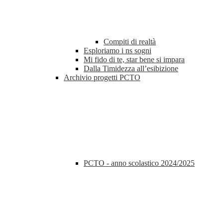
Compiti di realtà
Esploriamo i ns sogni
Mi fido di te, star bene si impara
Dalla Timidezza all’esibizione
Archivio progetti PCTO
PCTO - anno scolastico 2024/2025