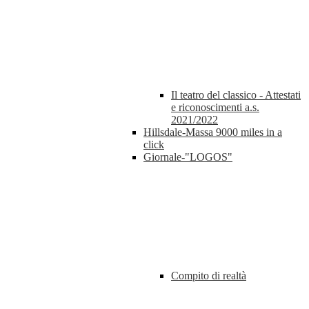
Il teatro del classico - Attestati
e riconoscimenti a.s.
2021/2022
Hillsdale-Massa 9000 miles in a
click
Giornale-"LOGOS"
Compito di realtà