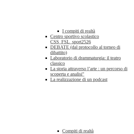
I compiti di realtà
Centro sportivo scolastico
CSS_FSL_sport2526
DEBATE (dal protocollo al torneo di
dibattito)
Laboratorio di drammaturgia: il teatro
classico
La storia attraverso l’arte : un percorso di
scoperta e analisi"
La realizzazione di un podcast
Compiti di realtà