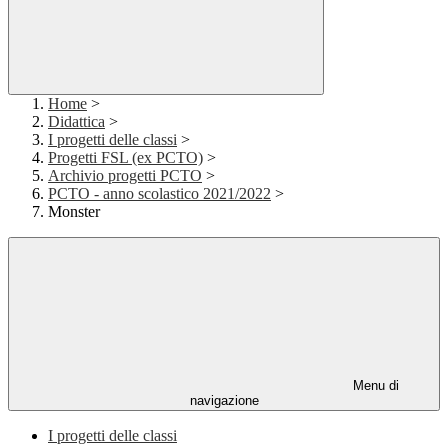
Home
>
Didattica
>
I progetti delle classi
>
Progetti FSL (ex PCTO)
>
Archivio progetti PCTO
>
PCTO - anno scolastico 2021/2022
>
Monster
Menu di
navigazione
I progetti delle classi