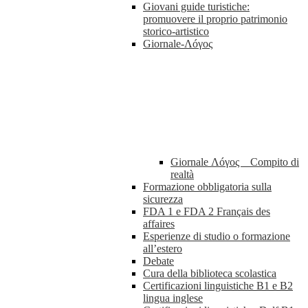
Giovani guide turistiche:
promuovere il proprio patrimonio
storico-artistico
Giornale-Λóγος
Giornale Λóγος _ Compito di
realtà
Formazione obbligatoria sulla
sicurezza
FDA 1 e FDA 2 Français des
affaires
Esperienze di studio o formazione
all’estero
Debate
Cura della biblioteca scolastica
Certificazioni linguistiche B1 e B2
lingua inglese