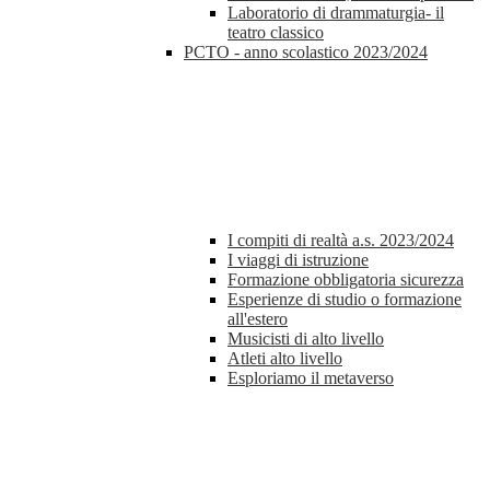
Laboratorio di drammaturgia- il
teatro classico
PCTO - anno scolastico 2023/2024
I compiti di realtà a.s. 2023/2024
I viaggi di istruzione
Formazione obbligatoria sicurezza
Esperienze di studio o formazione
all'estero
Musicisti di alto livello
Atleti alto livello
Esploriamo il metaverso