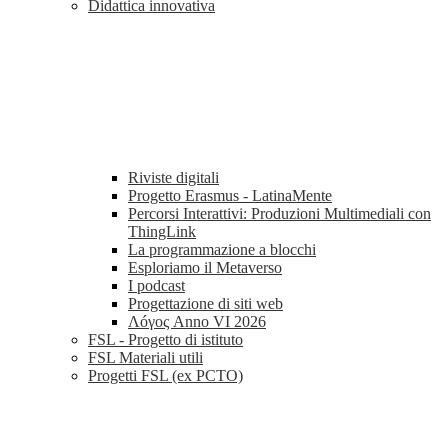
Didattica innovativa
Riviste digitali
Progetto Erasmus - LatinaMente
Percorsi Interattivi: Produzioni Multimediali con
ThingLink
La programmazione a blocchi
Esploriamo il Metaverso
I podcast
Progettazione di siti web
Λóγος Anno VI 2026
FSL - Progetto di istituto
FSL Materiali utili
Progetti FSL (ex PCTO)