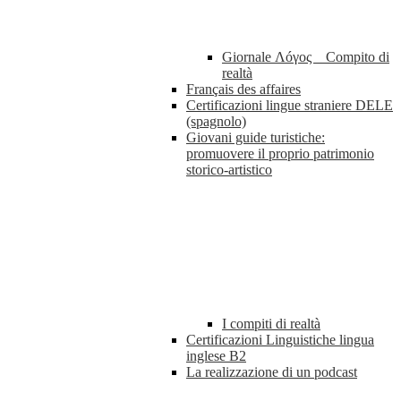
Giornale Λóγος _ Compito di
realtà
Français des affaires
Certificazioni lingue straniere DELE
(spagnolo)
Giovani guide turistiche:
promuovere il proprio patrimonio
storico-artistico
I compiti di realtà
Certificazioni Linguistiche lingua
inglese B2
La realizzazione di un podcast