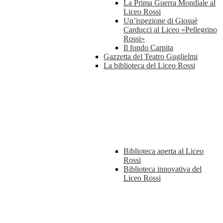
La Prima Guerra Mondiale al
Liceo Rossi
Un’ispezione di Giosuè
Carducci al Liceo «Pellegrino
Rossi»
Il fondo Carpita
Gazzetta del Teatro Guglielmi
La biblioteca del Liceo Rossi
Biblioteca aperta al Liceo
Rossi
Biblioteca innovativa del
Liceo Rossi