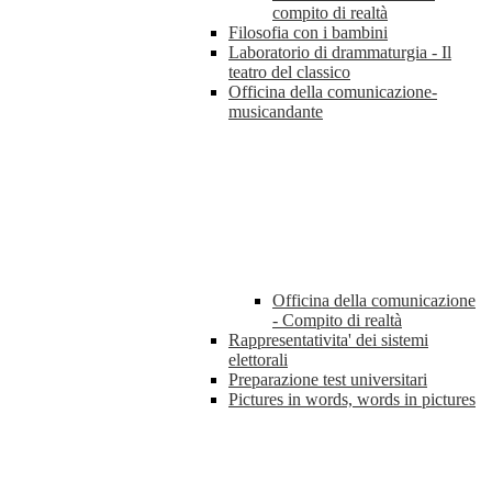
compito di realtà
Filosofia con i bambini
Laboratorio di drammaturgia - Il
teatro del classico
Officina della comunicazione-
musicandante
Officina della comunicazione
- Compito di realtà
Rappresentativita' dei sistemi
elettorali
Preparazione test universitari
Pictures in words, words in pictures