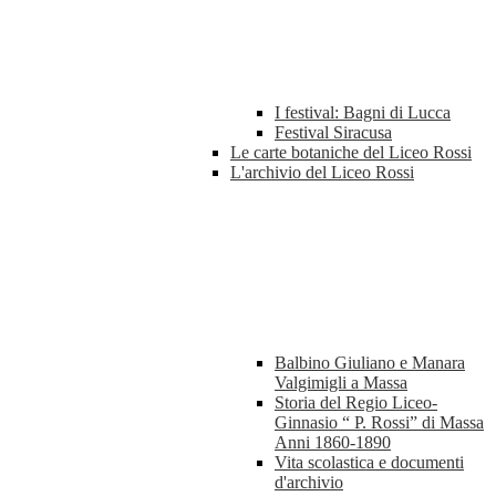
I festival: Bagni di Lucca
Festival Siracusa
Le carte botaniche del Liceo Rossi
L'archivio del Liceo Rossi
Balbino Giuliano e Manara
Valgimigli a Massa
Storia del Regio Liceo-
Ginnasio “ P. Rossi” di Massa
Anni 1860-1890
Vita scolastica e documenti
d'archivio