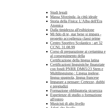
Studi legali
Massa Sforzinda -la città ideale
Storia della Fisica: L'Alba dell'Era
Atomica
Dalla timidezza all'esibizione
Mi fido di te, star bene si impara -
progetto accoglienza classi prime
Centro Sportivo Scolastico : art 32
CCNL 31.08.99
Corso di preparazione ai certamina e
al conseguimento della
Certificazione della lingua latina
Certificazioni linguistiche finanziate
con fondi PNRR DM65/23 Stem e
Multilinguismo : Lingua inglese,
lingua spagnola, lingua francese
Imparare a pensare: Certezze, dubbi
e pregiudizi
Formazione obbligatoria sicurezza
Esperienze di studio o formazione
all'estero
Musicisti di alto livello
Atleti alto livello