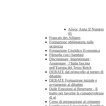
Λὸγος Anno II Numero
01
Français des Affaires
Formazione obbligatoria sulla
sicurezza
Formazione Giuridico Economica
Filosofia con i bambini
Discriminare, Imprigionare,
Annientare_ l’Italia fascista
nell’Europa del Terzo Reich
DEBATE dal protocollo al torneo di
dibattito
DEBATE Formazione iniziale e
avviamento al dibattito
Dalle Emozioni al Benessere - Il
teatro per favorire la consapevolezza
di sé
Corso di preparazione al certamen
Certificazioni Linguistiche Zertifikat