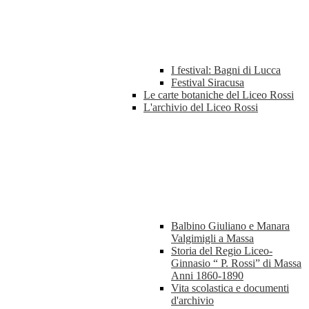
I festival: Bagni di Lucca
Festival Siracusa
Le carte botaniche del Liceo Rossi
L'archivio del Liceo Rossi
Balbino Giuliano e Manara
Valgimigli a Massa
Storia del Regio Liceo-
Ginnasio “ P. Rossi” di Massa
Anni 1860-1890
Vita scolastica e documenti
d'archivio