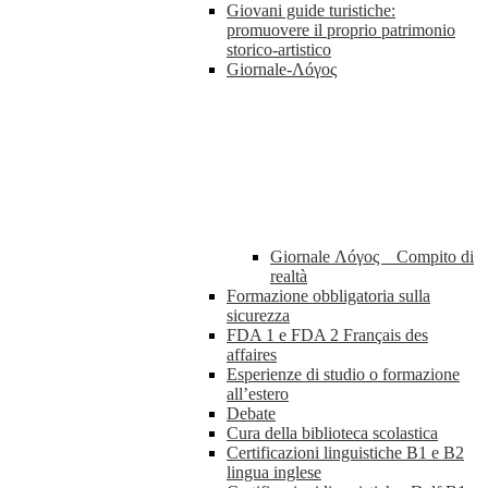
Giovani guide turistiche:
promuovere il proprio patrimonio
storico-artistico
Giornale-Λóγος
Giornale Λóγος _ Compito di
realtà
Formazione obbligatoria sulla
sicurezza
FDA 1 e FDA 2 Français des
affaires
Esperienze di studio o formazione
all’estero
Debate
Cura della biblioteca scolastica
Certificazioni linguistiche B1 e B2
lingua inglese