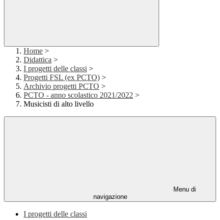
Home
>
Didattica
>
I progetti delle classi
>
Progetti FSL (ex PCTO)
>
Archivio progetti PCTO
>
PCTO - anno scolastico 2021/2022
>
Musicisti di alto livello
Menu di
navigazione
I progetti delle classi