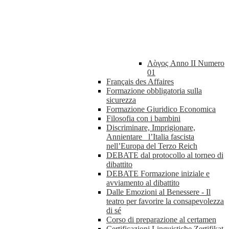
Λὸγος Anno II Numero
01
Français des Affaires
Formazione obbligatoria sulla
sicurezza
Formazione Giuridico Economica
Filosofia con i bambini
Discriminare, Imprigionare,
Annientare_ l’Italia fascista
nell’Europa del Terzo Reich
DEBATE dal protocollo al torneo di
dibattito
DEBATE Formazione iniziale e
avviamento al dibattito
Dalle Emozioni al Benessere - Il
teatro per favorire la consapevolezza
di sé
Corso di preparazione al certamen
Certificazioni Linguistiche Zertifikat