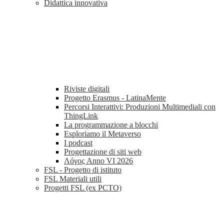
Didattica innovativa
Riviste digitali
Progetto Erasmus - LatinaMente
Percorsi Interattivi: Produzioni Multimediali con
ThingLink
La programmazione a blocchi
Esploriamo il Metaverso
I podcast
Progettazione di siti web
Λóγος Anno VI 2026
FSL - Progetto di istituto
FSL Materiali utili
Progetti FSL (ex PCTO)