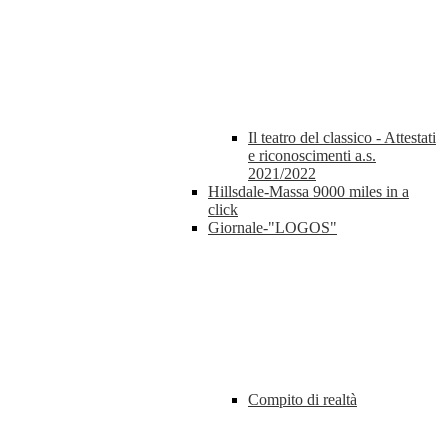
Il teatro del classico - Attestati
e riconoscimenti a.s.
2021/2022
Hillsdale-Massa 9000 miles in a
click
Giornale-"LOGOS"
Compito di realtà