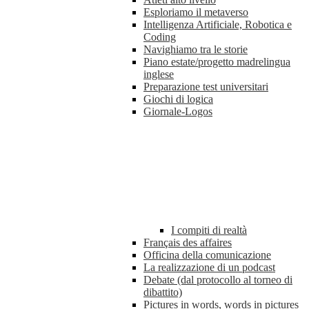
Esploriamo il metaverso
Intelligenza Artificiale, Robotica e
Coding
Navighiamo tra le storie
Piano estate/progetto madrelingua
inglese
Preparazione test universitari
Giochi di logica
Giornale-Logos
I compiti di realtà
Français des affaires
Officina della comunicazione
La realizzazione di un podcast
Debate (dal protocollo al torneo di
dibattito)
Pictures in words, words in pictures