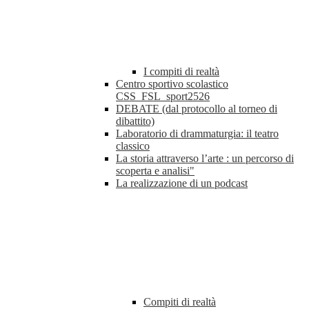
I compiti di realtà
Centro sportivo scolastico
CSS_FSL_sport2526
DEBATE (dal protocollo al torneo di
dibattito)
Laboratorio di drammaturgia: il teatro
classico
La storia attraverso l’arte : un percorso di
scoperta e analisi"
La realizzazione di un podcast
Compiti di realtà