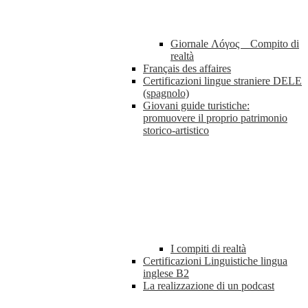
Giornale Λóγος _ Compito di
realtà
Français des affaires
Certificazioni lingue straniere DELE
(spagnolo)
Giovani guide turistiche:
promuovere il proprio patrimonio
storico-artistico
I compiti di realtà
Certificazioni Linguistiche lingua
inglese B2
La realizzazione di un podcast