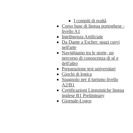
I compiti di realtà
Corso base di lingua portoghese -
livello A1
Intelligenza Artificiale
Da Dante a Escher: spazi curvi
nell'arte
Navighiamo tra le storie, un
percorso di conoscenza di sé e
dell'altro
Preparazione test universitari
Giochi di logica
Spagnolo per il turismo livello
A2/B1
Certificazioni Linguistiche lingua
inglese B1 Preliminary
Giornale-Logos