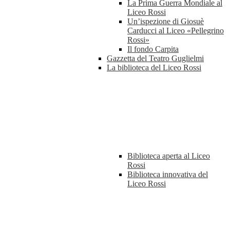
La Prima Guerra Mondiale al
Liceo Rossi
Un’ispezione di Giosuè
Carducci al Liceo «Pellegrino
Rossi»
Il fondo Carpita
Gazzetta del Teatro Guglielmi
La biblioteca del Liceo Rossi
Biblioteca aperta al Liceo
Rossi
Biblioteca innovativa del
Liceo Rossi