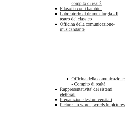
compito di realtà
Filosofia con i bambini
Laboratorio di drammaturgia - Il
teatro del classico
Officina della comunicazione-
musicandante
Officina della comunicazione
- Compito di realtà
Rappresentativita' dei sistemi
elettorali
Preparazione test universitari
Pictures in words, words in pictures