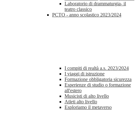
Laboratorio di drammaturgia- il
teatro classico
PCTO - anno scolastico 2023/2024
I compiti di realtà a.s. 2023/2024
I viaggi di istruzione
Formazione obbligatoria sicurezza
Esperienze di studio o formazione
all'estero
Musicisti di alto livello
Atleti alto livello
Esploriamo il metaverso