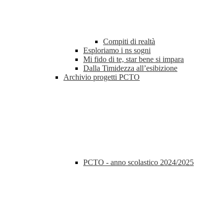
Compiti di realtà
Esploriamo i ns sogni
Mi fido di te, star bene si impara
Dalla Timidezza all’esibizione
Archivio progetti PCTO
PCTO - anno scolastico 2024/2025