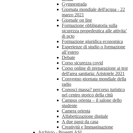
Gymnestrada
Giornata mondiale dell'acqua - 22
marzo 2021
Giornale on line
Formazione obbligatoria sulla
sicurezza propedeutica alle attivita’
di pcto
Formazione giuridica economica
Esperienze di studio o formazione
all’estero
Debate
Corso sicurezza covid
Corso online di preparazione ai test
dell'area sanitaria: Aristotele 2021
Convegno giornata mondiale della
radio
Conosci massa? percorso turistico
nel centro storico della città
Campus orienta – il salone dello
studente
Camera orienta
Alfabetizzazione digitale
A due passi da casa
Creatività e Immaginazione
Archivio - Progetti ASL