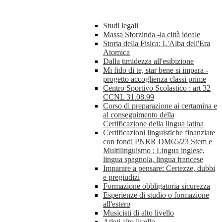
Studi legali
Massa Sforzinda -la città ideale
Storia della Fisica: L'Alba dell'Era
Atomica
Dalla timidezza all'esibizione
Mi fido di te, star bene si impara -
progetto accoglienza classi prime
Centro Sportivo Scolastico : art 32
CCNL 31.08.99
Corso di preparazione ai certamina e
al conseguimento della
Certificazione della lingua latina
Certificazioni linguistiche finanziate
con fondi PNRR DM65/23 Stem e
Multilinguismo : Lingua inglese,
lingua spagnola, lingua francese
Imparare a pensare: Certezze, dubbi
e pregiudizi
Formazione obbligatoria sicurezza
Esperienze di studio o formazione
all'estero
Musicisti di alto livello
Atleti alto livello