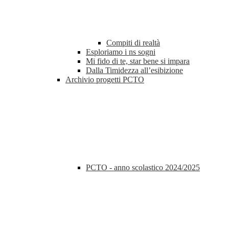
Compiti di realtà
Esploriamo i ns sogni
Mi fido di te, star bene si impara
Dalla Timidezza all’esibizione
Archivio progetti PCTO
PCTO - anno scolastico 2024/2025