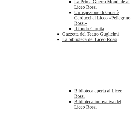
La Prima Guerra Mondiale al
Liceo Rossi
Un’ispezione di Giosuè
Carducci al Liceo «Pellegrino
Rossi»
Il fondo Carpita
Gazzetta del Teatro Guglielmi
La biblioteca del Liceo Rossi
Biblioteca aperta al Liceo
Rossi
Biblioteca innovativa del
Liceo Rossi