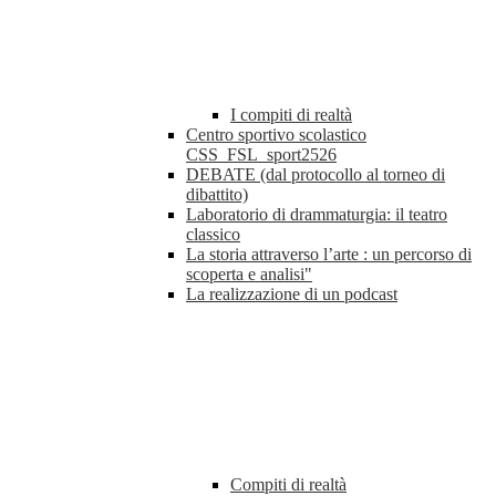
I compiti di realtà
Centro sportivo scolastico
CSS_FSL_sport2526
DEBATE (dal protocollo al torneo di
dibattito)
Laboratorio di drammaturgia: il teatro
classico
La storia attraverso l’arte : un percorso di
scoperta e analisi"
La realizzazione di un podcast
Compiti di realtà