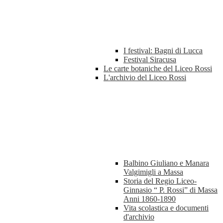
I festival: Bagni di Lucca
Festival Siracusa
Le carte botaniche del Liceo Rossi
L'archivio del Liceo Rossi
Balbino Giuliano e Manara
Valgimigli a Massa
Storia del Regio Liceo-
Ginnasio “ P. Rossi” di Massa
Anni 1860-1890
Vita scolastica e documenti
d'archivio