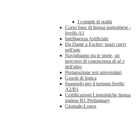
I compiti di realtà
Corso base di lingua portoghese -
livello A1
Intelligenza Artificiale
Da Dante a Escher: spazi curvi
nell'arte
Navighiamo tra le storie, un
percorso di conoscenza di sé e
dell'altro
Preparazione test universitari
Giochi di logica
Spagnolo per il turismo livello
A2/B1
Certificazioni Linguistiche lingua
inglese B1 Preliminary
Giornale-Logos