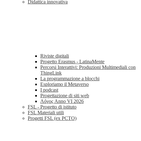
Didattica innovativa
Riviste digitali
Progetto Erasmus - LatinaMente
Percorsi Interattivi: Produzioni Multimediali con
ThingLink
La programmazione a blocchi
Esploriamo il Metaverso
I podcast
Progettazione di siti web
Λóγος Anno VI 2026
FSL - Progetto di istituto
FSL Materiali utili
Progetti FSL (ex PCTO)