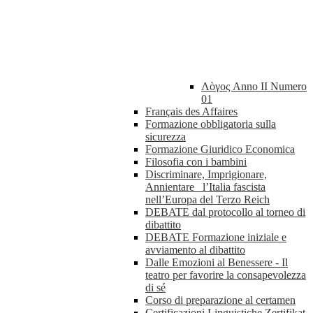
Λὸγος Anno II Numero
01
Français des Affaires
Formazione obbligatoria sulla
sicurezza
Formazione Giuridico Economica
Filosofia con i bambini
Discriminare, Imprigionare,
Annientare_ l’Italia fascista
nell’Europa del Terzo Reich
DEBATE dal protocollo al torneo di
dibattito
DEBATE Formazione iniziale e
avviamento al dibattito
Dalle Emozioni al Benessere - Il
teatro per favorire la consapevolezza
di sé
Corso di preparazione al certamen
Certificazioni Linguistiche Zertifikat