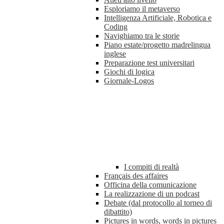
Esploriamo il metaverso
Intelligenza Artificiale, Robotica e
Coding
Navighiamo tra le storie
Piano estate/progetto madrelingua
inglese
Preparazione test universitari
Giochi di logica
Giornale-Logos
I compiti di realtà
Français des affaires
Officina della comunicazione
La realizzazione di un podcast
Debate (dal protocollo al torneo di
dibattito)
Pictures in words, words in pictures