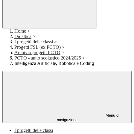
Home
>
Didattica
>
I progetti delle classi
>
Progetti FSL (ex PCTO)
>
Archivio progetti PCTO
>
PCTO - anno scolastico 2024/2025
>
Intelligenza Artificiale, Robotica e Coding
Menu di
navigazione
I progetti delle classi