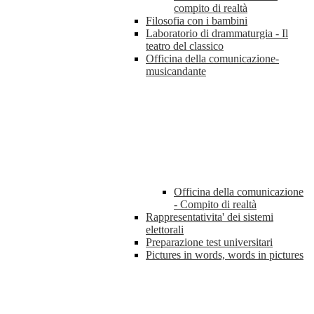
compito di realtà
Filosofia con i bambini
Laboratorio di drammaturgia - Il
teatro del classico
Officina della comunicazione-
musicandante
Officina della comunicazione
- Compito di realtà
Rappresentativita' dei sistemi
elettorali
Preparazione test universitari
Pictures in words, words in pictures