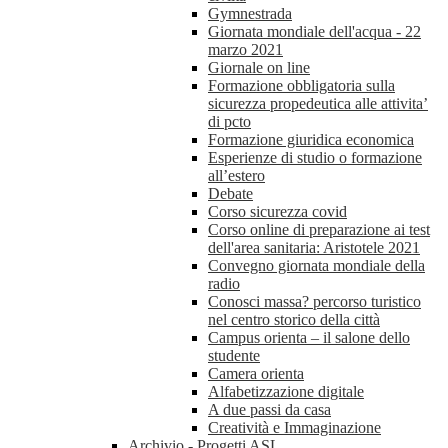
Gymnestrada
Giornata mondiale dell'acqua - 22
marzo 2021
Giornale on line
Formazione obbligatoria sulla
sicurezza propedeutica alle attivita’
di pcto
Formazione giuridica economica
Esperienze di studio o formazione
all’estero
Debate
Corso sicurezza covid
Corso online di preparazione ai test
dell'area sanitaria: Aristotele 2021
Convegno giornata mondiale della
radio
Conosci massa? percorso turistico
nel centro storico della città
Campus orienta – il salone dello
studente
Camera orienta
Alfabetizzazione digitale
A due passi da casa
Creatività e Immaginazione
Archivio - Progetti ASL