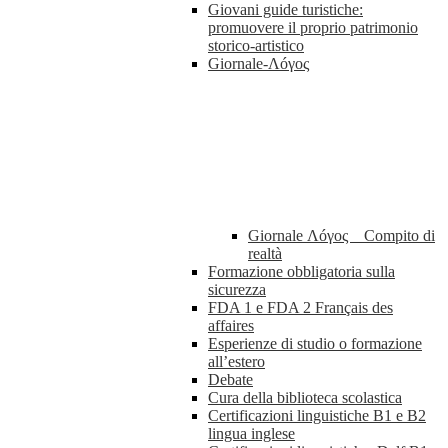
Giovani guide turistiche:
promuovere il proprio patrimonio
storico-artistico
Giornale-Λóγος
Giornale Λóγος _ Compito di
realtà
Formazione obbligatoria sulla
sicurezza
FDA 1 e FDA 2 Français des
affaires
Esperienze di studio o formazione
all’estero
Debate
Cura della biblioteca scolastica
Certificazioni linguistiche B1 e B2
lingua inglese