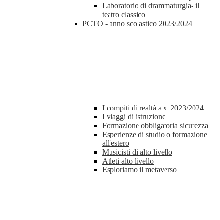
Laboratorio di drammaturgia- il
teatro classico
PCTO - anno scolastico 2023/2024
I compiti di realtà a.s. 2023/2024
I viaggi di istruzione
Formazione obbligatoria sicurezza
Esperienze di studio o formazione
all'estero
Musicisti di alto livello
Atleti alto livello
Esploriamo il metaverso