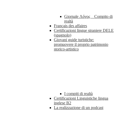
Giornale Λóγος _ Compito di
realtà
Français des affaires
Certificazioni lingue straniere DELE
(spagnolo)
Giovani guide turistiche:
promuovere il proprio patrimonio
storico-artistico
I compiti di realtà
Certificazioni Linguistiche lingua
inglese B2
La realizzazione di un podcast