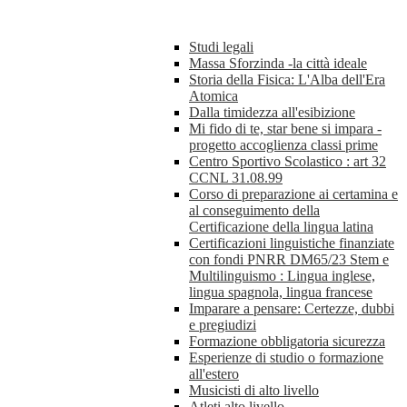
Studi legali
Massa Sforzinda -la città ideale
Storia della Fisica: L'Alba dell'Era
Atomica
Dalla timidezza all'esibizione
Mi fido di te, star bene si impara -
progetto accoglienza classi prime
Centro Sportivo Scolastico : art 32
CCNL 31.08.99
Corso di preparazione ai certamina e
al conseguimento della
Certificazione della lingua latina
Certificazioni linguistiche finanziate
con fondi PNRR DM65/23 Stem e
Multilinguismo : Lingua inglese,
lingua spagnola, lingua francese
Imparare a pensare: Certezze, dubbi
e pregiudizi
Formazione obbligatoria sicurezza
Esperienze di studio o formazione
all'estero
Musicisti di alto livello
Atleti alto livello