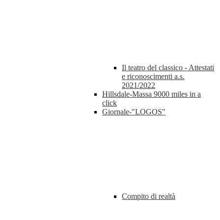
Il teatro del classico - Attestati
e riconoscimenti a.s.
2021/2022
Hillsdale-Massa 9000 miles in a
click
Giornale-"LOGOS"
Compito di realtà