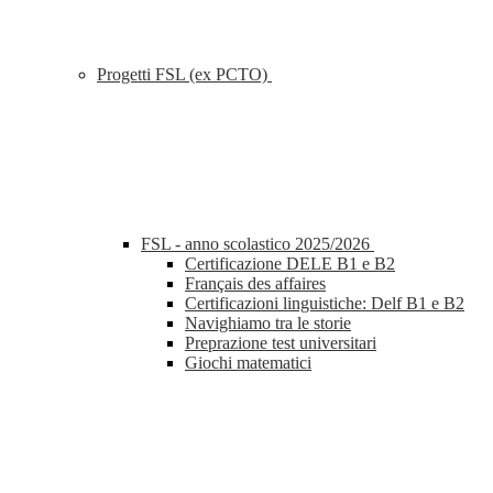
Progetti FSL (ex PCTO)
FSL - anno scolastico 2025/2026
Certificazione DELE B1 e B2
Français des affaires
Certificazioni linguistiche: Delf B1 e B2
Navighiamo tra le storie
Preprazione test universitari
Giochi matematici