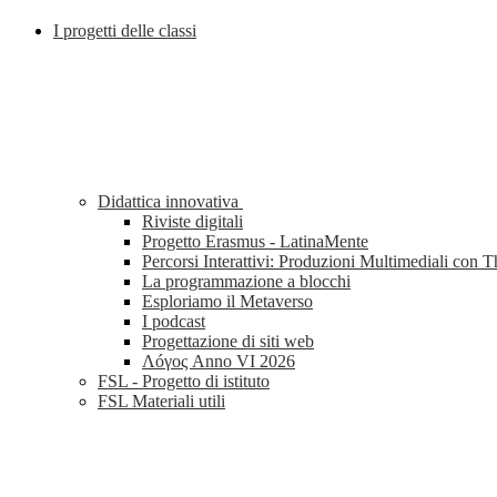
I progetti delle classi
Didattica innovativa
Riviste digitali
Progetto Erasmus - LatinaMente
Percorsi Interattivi: Produzioni Multimediali con 
La programmazione a blocchi
Esploriamo il Metaverso
I podcast
Progettazione di siti web
Λóγος Anno VI 2026
FSL - Progetto di istituto
FSL Materiali utili