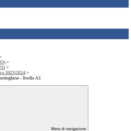
>
TO)
>
CTO
>
ico 2023/2024
>
portoghese - livello A1
Menu di navigazione