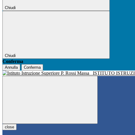
Chiudi
Chiudi
Conferma
Annulla
Conferma
ISTITUTO ISTRUZ
close