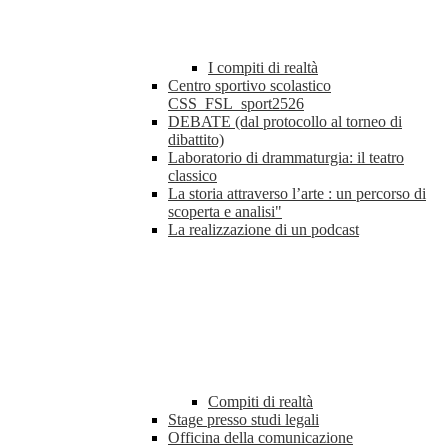
I compiti di realtà
Centro sportivo scolastico
CSS_FSL_sport2526
DEBATE (dal protocollo al torneo di
dibattito)
Laboratorio di drammaturgia: il teatro
classico
La storia attraverso l’arte : un percorso di
scoperta e analisi"
La realizzazione di un podcast
Compiti di realtà
Stage presso studi legali
Officina della comunicazione