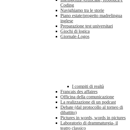
Coding
Navighiamo tra le storie
Piano estate/progetto madrelingua
inglese
Preparazione test universitari
Giochi di logica
Giornale-Logos
I compiti di realtà
Français des affaires
Officina della comunicazione
La realizzazione di un podcast
Debate (dal protocollo al torneo di
dibattito)
Pictures in words, words in pictures
Laboratorio di drammaturgia- il
teatro classico