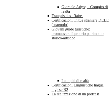
Giornale Λóγος _ Compito di
realtà
Français des affaires
Certificazioni lingue straniere DELE
(spagnolo)
Giovani guide turistiche:
promuovere il proprio patrimonio
storico-artistico
I compiti di realtà
Certificazioni Linguistiche lingua
inglese B2
La realizzazione di un podcast