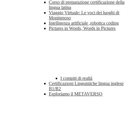
Corso di preparazione certificazione della
lingua latina
Viaggio Virtuale: Le voci dei luoghi di
Montignoso
Intelligenza artificiale ,robotica coding
Pictures in Words, Words in Pictures
I compiti di realtà
Certificazioni Linguistiche lingua inglese
B1/B2
Esploriamo il METAVERSO