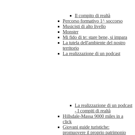
Il compito di realtà
Percorso formativo 1^ soccorso
Musicisti di alto livello
Monster
Mi fido di te: stare bene, si impara
La tutela dell'ambiente del nostro
territorio
La realizzazione di un podcast
La realizzazione di un podcast
- I compiti di realtà
Hillsdale-Massa 9000 miles in a
click
Giovani guide turistiche:
promuovere il proprio patrimonio