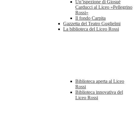
Un’ispezione di Giosuè
Carducci al Liceo «Pellegrino
Rossi»
Il fondo Carpita
Gazzetta del Teatro Guglielmi
La biblioteca del Liceo Rossi
Biblioteca aperta al Liceo
Rossi
Biblioteca innovativa del
Liceo Rossi