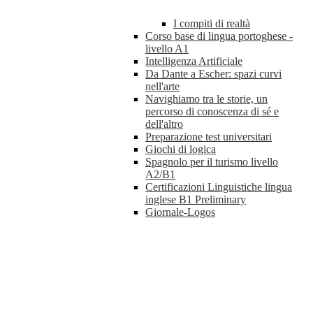
I compiti di realtà
Corso base di lingua portoghese -
livello A1
Intelligenza Artificiale
Da Dante a Escher: spazi curvi
nell'arte
Navighiamo tra le storie, un
percorso di conoscenza di sé e
dell'altro
Preparazione test universitari
Giochi di logica
Spagnolo per il turismo livello
A2/B1
Certificazioni Linguistiche lingua
inglese B1 Preliminary
Giornale-Logos