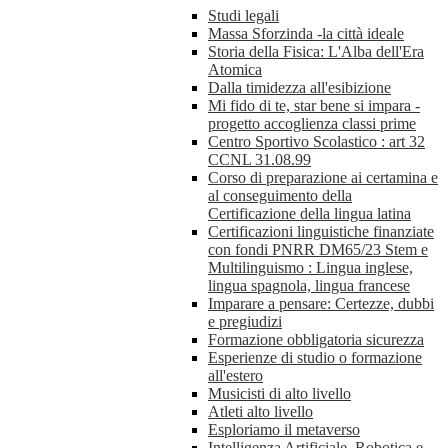
Studi legali
Massa Sforzinda -la città ideale
Storia della Fisica: L'Alba dell'Era
Atomica
Dalla timidezza all'esibizione
Mi fido di te, star bene si impara -
progetto accoglienza classi prime
Centro Sportivo Scolastico : art 32
CCNL 31.08.99
Corso di preparazione ai certamina e
al conseguimento della
Certificazione della lingua latina
Certificazioni linguistiche finanziate
con fondi PNRR DM65/23 Stem e
Multilinguismo : Lingua inglese,
lingua spagnola, lingua francese
Imparare a pensare: Certezze, dubbi
e pregiudizi
Formazione obbligatoria sicurezza
Esperienze di studio o formazione
all'estero
Musicisti di alto livello
Atleti alto livello
Esploriamo il metaverso
Intelligenza Artificiale, Robotica e