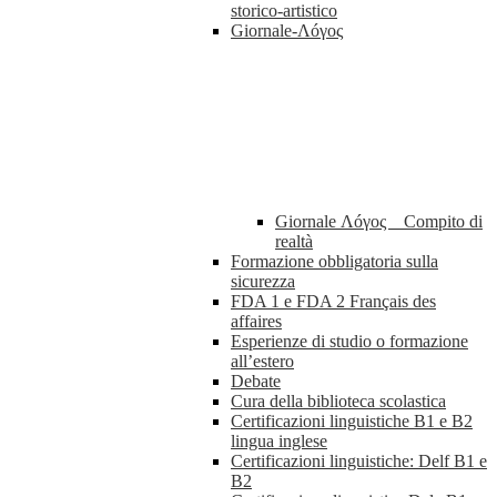
storico-artistico
Giornale-Λóγος
Giornale Λóγος _ Compito di
realtà
Formazione obbligatoria sulla
sicurezza
FDA 1 e FDA 2 Français des
affaires
Esperienze di studio o formazione
all’estero
Debate
Cura della biblioteca scolastica
Certificazioni linguistiche B1 e B2
lingua inglese
Certificazioni linguistiche: Delf B1 e
B2