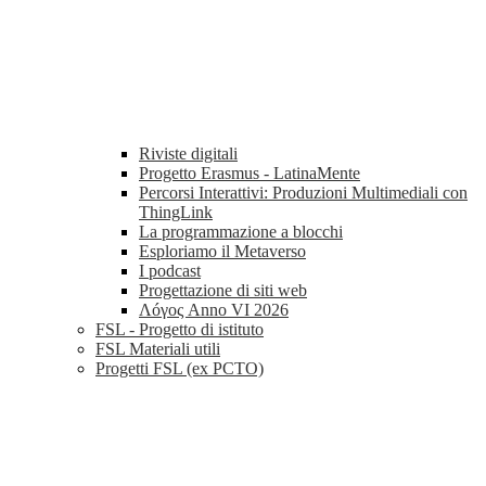
Riviste digitali
Progetto Erasmus - LatinaMente
Percorsi Interattivi: Produzioni Multimediali con
ThingLink
La programmazione a blocchi
Esploriamo il Metaverso
I podcast
Progettazione di siti web
Λóγος Anno VI 2026
FSL - Progetto di istituto
FSL Materiali utili
Progetti FSL (ex PCTO)