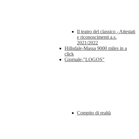
Il teatro del classico - Attestati
e riconoscimenti a.s.
2021/2022
Hillsdale-Massa 9000 miles in a
click
Giornale-"LOGOS"
Compito di realtà