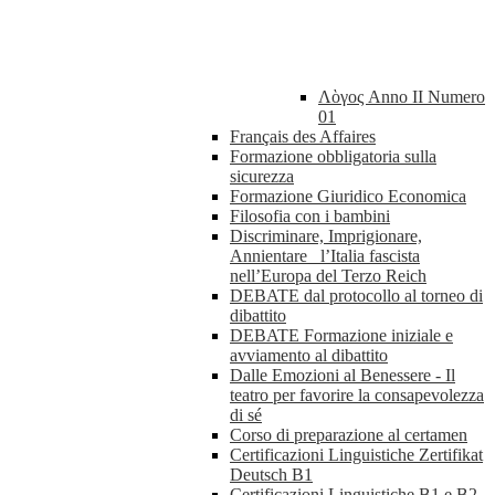
Λὸγος Anno II Numero
01
Français des Affaires
Formazione obbligatoria sulla
sicurezza
Formazione Giuridico Economica
Filosofia con i bambini
Discriminare, Imprigionare,
Annientare_ l’Italia fascista
nell’Europa del Terzo Reich
DEBATE dal protocollo al torneo di
dibattito
DEBATE Formazione iniziale e
avviamento al dibattito
Dalle Emozioni al Benessere - Il
teatro per favorire la consapevolezza
di sé
Corso di preparazione al certamen
Certificazioni Linguistiche Zertifikat
Deutsch B1
Certificazioni Linguistiche B1 e B2