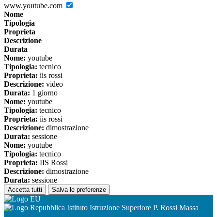
www.youtube.com
Nome
Tipologia
Proprieta
Descrizione
Durata
Nome:
youtube
Tipologia:
tecnico
Proprieta:
iis rossi
Descrizione:
video
Durata:
1 giorno
Nome:
youtube
Tipologia:
tecnico
Proprieta:
iis rossi
Descrizione:
dimostrazione
Durata:
sessione
Nome:
youtube
Tipologia:
tecnico
Proprieta:
IIS Rossi
Descrizione:
dimostrazione
Durata:
sessione
Accetta tutti
Salva le preferenze
Istituto Istruzione Superiore P. Rossi Massa