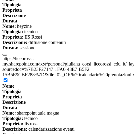
Tipologia
Proprieta
Descrizione
Durata
Nome:
heyzine
Tipologia:
tecnico
Proprieta:
IIS Rossi
Descrizione:
diffusione contenuti
Durata:
sessione
https://liceorossi-
my.sharepoint.com/:x:/r/personal/giuliana_corsi_liceorossi_edu_it/_l
sourcedoc=%7B23F27147-1FA0-48E7-B5F2-
15B5E9CBF288%7D&file=02_OK%20calendario%20prenotazioni.xls
Nome
Tipologia
Proprieta
Descrizione
Durata
Nome:
sharepoint aula magna
Tipologia:
tecnico
Proprieta:
iis rossi
Descrizione:
calendarizzazione eventi