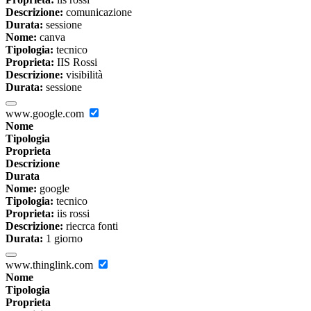
Descrizione:
comunicazione
Durata:
sessione
Nome:
canva
Tipologia:
tecnico
Proprieta:
IIS Rossi
Descrizione:
visibilità
Durata:
sessione
www.google.com
Nome
Tipologia
Proprieta
Descrizione
Durata
Nome:
google
Tipologia:
tecnico
Proprieta:
iis rossi
Descrizione:
riecrca fonti
Durata:
1 giorno
www.thinglink.com
Nome
Tipologia
Proprieta