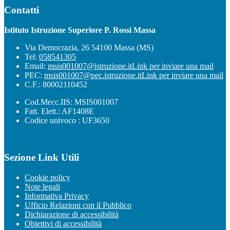
Contatti
Istituto Istruzione Superiore P. Rossi Massa
Via Democrazia, 26 54100 Massa (MS)
Tel:
058541305
Email:
msis001007@istruzione.it
Link per inviare una mail
PEC:
msis001007@pec.istruzione.it
Link per inviare una mail
C.F.: 80002110452
Cod.Mecc.IIS: MSIS001007
Fatt. Elett.: AF1408E
Codice univoco : UF3650
Sezione Link Utili
Cookie policy
Note legali
Informativa Privacy
Ufficio Relazioni con il Pubblico
Dichiarazione di accessibilità
Obiettivi di accessibilità