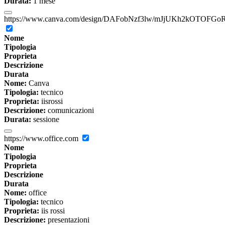
Durata:
1 mese
https://www.canva.com/design/DAFobNzf3lw/mJjUKh2kOTOFGoR
Nome
Tipologia
Proprieta
Descrizione
Durata
Nome:
Canva
Tipologia:
tecnico
Proprieta:
iisrossi
Descrizione:
comunicazioni
Durata:
sessione
https://www.office.com
Nome
Tipologia
Proprieta
Descrizione
Durata
Nome:
office
Tipologia:
tecnico
Proprieta:
iis rossi
Descrizione:
presentazioni