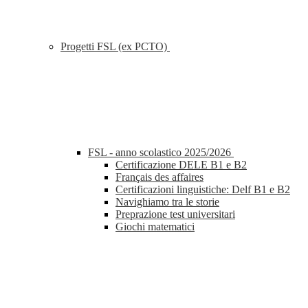
Progetti FSL (ex PCTO)
FSL - anno scolastico 2025/2026
Certificazione DELE B1 e B2
Français des affaires
Certificazioni linguistiche: Delf B1 e B2
Navighiamo tra le storie
Preprazione test universitari
Giochi matematici