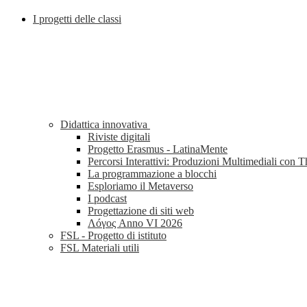
I progetti delle classi
Didattica innovativa
Riviste digitali
Progetto Erasmus - LatinaMente
Percorsi Interattivi: Produzioni Multimediali con 
La programmazione a blocchi
Esploriamo il Metaverso
I podcast
Progettazione di siti web
Λóγος Anno VI 2026
FSL - Progetto di istituto
FSL Materiali utili