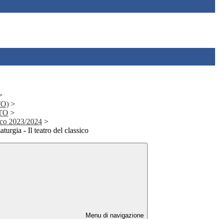
>
TO)
>
CTO
>
ico 2023/2024
>
urgia - Il teatro del classico
Menu di navigazione