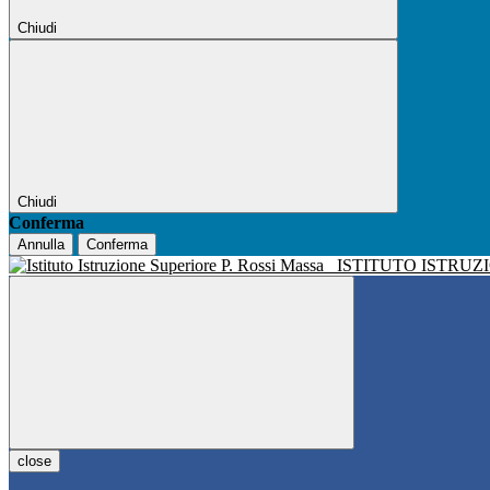
Chiudi
Chiudi
Conferma
Annulla
Conferma
ISTITUTO ISTRUZ
close