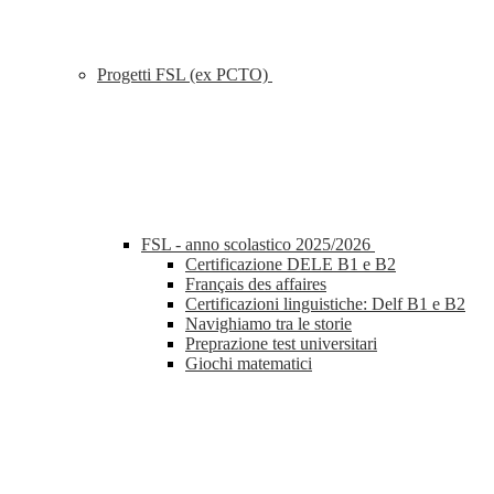
Progetti FSL (ex PCTO)
FSL - anno scolastico 2025/2026
Certificazione DELE B1 e B2
Français des affaires
Certificazioni linguistiche: Delf B1 e B2
Navighiamo tra le storie
Preprazione test universitari
Giochi matematici