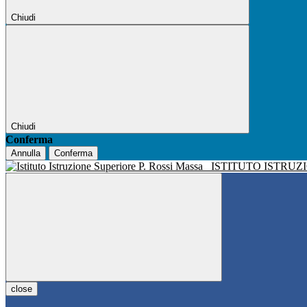
Chiudi
Chiudi
Conferma
Annulla
Conferma
ISTITUTO ISTRUZ
close