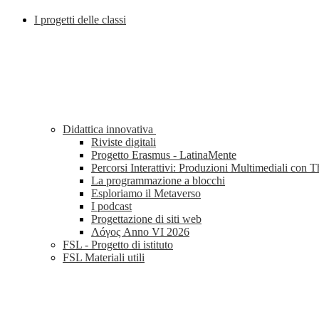
I progetti delle classi
Didattica innovativa
Riviste digitali
Progetto Erasmus - LatinaMente
Percorsi Interattivi: Produzioni Multimediali con 
La programmazione a blocchi
Esploriamo il Metaverso
I podcast
Progettazione di siti web
Λóγος Anno VI 2026
FSL - Progetto di istituto
FSL Materiali utili