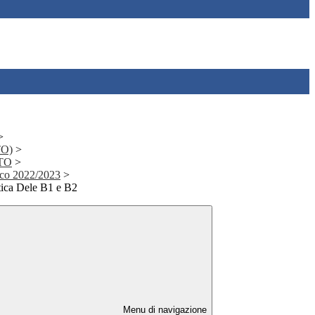
>
TO)
>
CTO
>
ico 2022/2023
>
stica Dele B1 e B2
Menu di navigazione