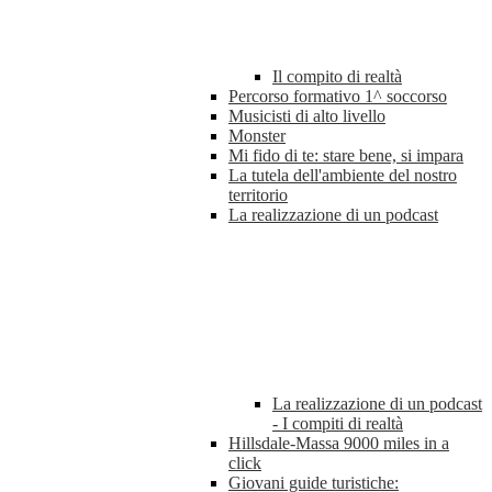
Il compito di realtà
Percorso formativo 1^ soccorso
Musicisti di alto livello
Monster
Mi fido di te: stare bene, si impara
La tutela dell'ambiente del nostro
territorio
La realizzazione di un podcast
La realizzazione di un podcast
- I compiti di realtà
Hillsdale-Massa 9000 miles in a
click
Giovani guide turistiche: