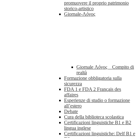
promuovere il proprio patrimonio
storico-artistico
Giornale-Λóγος
Giornale Λóγος _ Compito di
realtà
Formazione obbligatoria sulla
sicurezza
FDA 1 e FDA 2 Français des
affaires
Esperienze di studio o formazione
all’estero
Debate
Cura della biblioteca scolastica
Certificazioni linguistiche B1 e B2
lingua inglese
Certificazioni linguistiche: Delf B1 e