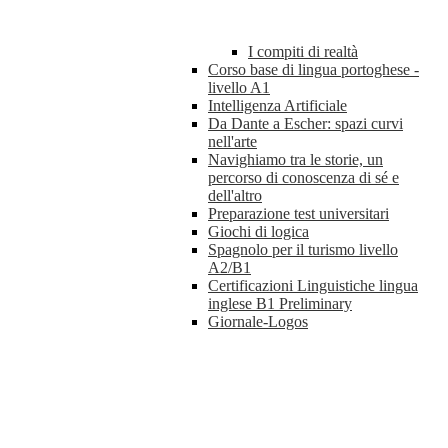
I compiti di realtà
Corso base di lingua portoghese -
livello A1
Intelligenza Artificiale
Da Dante a Escher: spazi curvi
nell'arte
Navighiamo tra le storie, un
percorso di conoscenza di sé e
dell'altro
Preparazione test universitari
Giochi di logica
Spagnolo per il turismo livello
A2/B1
Certificazioni Linguistiche lingua
inglese B1 Preliminary
Giornale-Logos