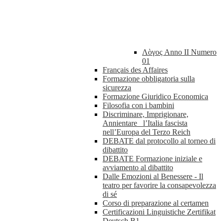
Λὸγος Anno II Numero
01
Français des Affaires
Formazione obbligatoria sulla
sicurezza
Formazione Giuridico Economica
Filosofia con i bambini
Discriminare, Imprigionare,
Annientare_ l’Italia fascista
nell’Europa del Terzo Reich
DEBATE dal protocollo al torneo di
dibattito
DEBATE Formazione iniziale e
avviamento al dibattito
Dalle Emozioni al Benessere - Il
teatro per favorire la consapevolezza
di sé
Corso di preparazione al certamen
Certificazioni Linguistiche Zertifikat
Deutsch B1