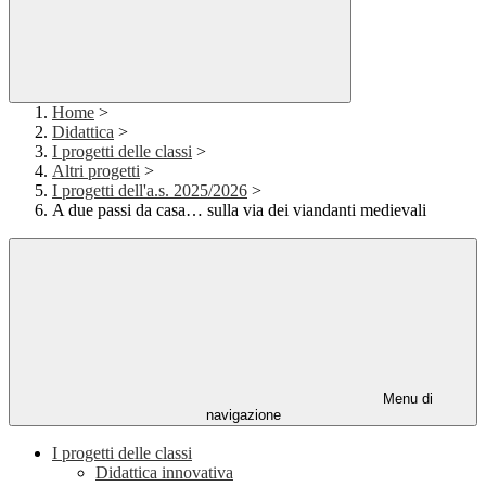
Home
>
Didattica
>
I progetti delle classi
>
Altri progetti
>
I progetti dell'a.s. 2025/2026
>
A due passi da casa… sulla via dei viandanti medievali
Menu di
navigazione
I progetti delle classi
Didattica innovativa