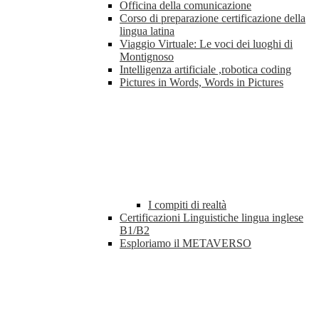
Officina della comunicazione
Corso di preparazione certificazione della
lingua latina
Viaggio Virtuale: Le voci dei luoghi di
Montignoso
Intelligenza artificiale ,robotica coding
Pictures in Words, Words in Pictures
I compiti di realtà
Certificazioni Linguistiche lingua inglese
B1/B2
Esploriamo il METAVERSO