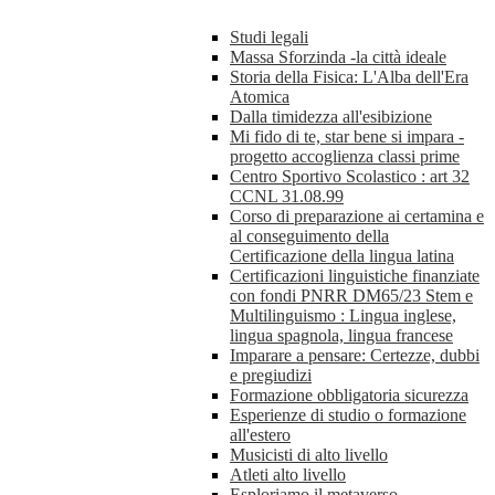
Studi legali
Massa Sforzinda -la città ideale
Storia della Fisica: L'Alba dell'Era
Atomica
Dalla timidezza all'esibizione
Mi fido di te, star bene si impara -
progetto accoglienza classi prime
Centro Sportivo Scolastico : art 32
CCNL 31.08.99
Corso di preparazione ai certamina e
al conseguimento della
Certificazione della lingua latina
Certificazioni linguistiche finanziate
con fondi PNRR DM65/23 Stem e
Multilinguismo : Lingua inglese,
lingua spagnola, lingua francese
Imparare a pensare: Certezze, dubbi
e pregiudizi
Formazione obbligatoria sicurezza
Esperienze di studio o formazione
all'estero
Musicisti di alto livello
Atleti alto livello
Esploriamo il metaverso