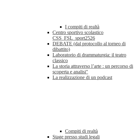
I compiti di realtà
Centro sportivo scolastico
CSS_FSL_sport2526
DEBATE (dal protocollo al torneo di
dibattito)
Laboratorio di drammaturgia: il teatro
classico
La storia attraverso l’arte : un percorso di
scoperta e analisi"
La realizzazione di un podcast
Compiti di realtà
Stage presso studi legali