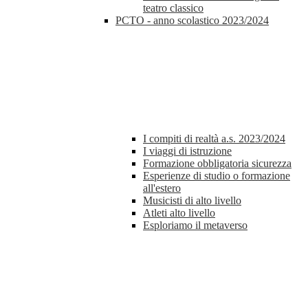
teatro classico
PCTO - anno scolastico 2023/2024
I compiti di realtà a.s. 2023/2024
I viaggi di istruzione
Formazione obbligatoria sicurezza
Esperienze di studio o formazione
all'estero
Musicisti di alto livello
Atleti alto livello
Esploriamo il metaverso