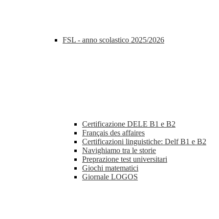
FSL - anno scolastico 2025/2026
Certificazione DELE B1 e B2
Français des affaires
Certificazioni linguistiche: Delf B1 e B2
Navighiamo tra le storie
Preprazione test universitari
Giochi matematici
Giornale LOGOS