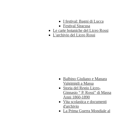
I festival: Bagni di Lucca
Festival Siracusa
Le carte botaniche del Liceo Rossi
L'archivio del Liceo Rossi
Balbino Giuliano e Manara
Valgimigli a Massa
Storia del Regio Liceo-
Ginnasio “ P. Rossi” di Massa
Anni 1860-1890
Vita scolastica e documenti
d'archivio
La Prima Guerra Mondiale al