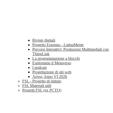
Riviste digitali
Progetto Erasmus - LatinaMente
Percorsi Interattivi: Produzioni Multimediali con
ThingLink
La programmazione a blocchi
Esploriamo il Metaverso
I podcast
Progettazione di siti web
Λóγος Anno VI 2026
FSL - Progetto di istituto
FSL Materiali utili
Progetti FSL (ex PCTO)