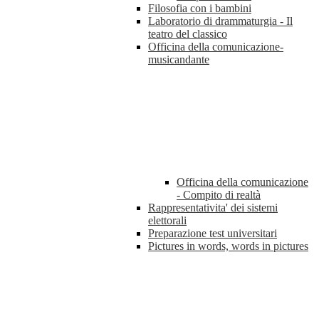
Filosofia con i bambini
Laboratorio di drammaturgia - Il
teatro del classico
Officina della comunicazione-
musicandante
Officina della comunicazione
- Compito di realtà
Rappresentativita' dei sistemi
elettorali
Preparazione test universitari
Pictures in words, words in pictures