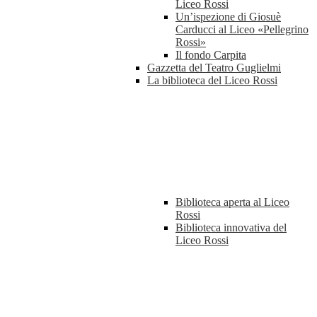
Liceo Rossi
Un’ispezione di Giosuè
Carducci al Liceo «Pellegrino
Rossi»
Il fondo Carpita
Gazzetta del Teatro Guglielmi
La biblioteca del Liceo Rossi
Biblioteca aperta al Liceo
Rossi
Biblioteca innovativa del
Liceo Rossi