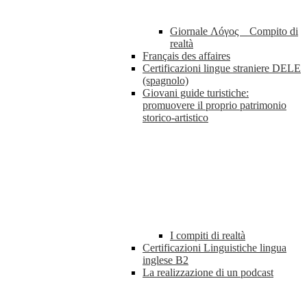
Giornale Λóγος _ Compito di
realtà
Français des affaires
Certificazioni lingue straniere DELE
(spagnolo)
Giovani guide turistiche:
promuovere il proprio patrimonio
storico-artistico
I compiti di realtà
Certificazioni Linguistiche lingua
inglese B2
La realizzazione di un podcast