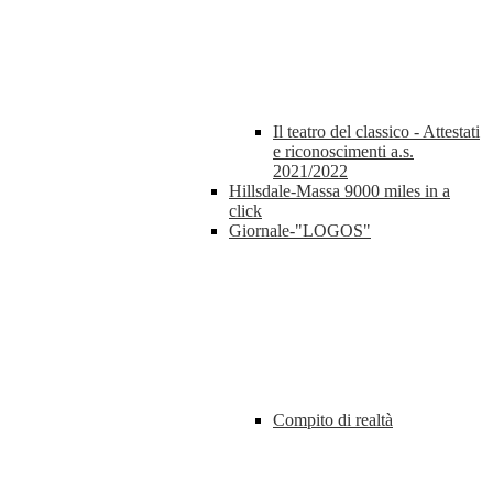
Il teatro del classico - Attestati
e riconoscimenti a.s.
2021/2022
Hillsdale-Massa 9000 miles in a
click
Giornale-"LOGOS"
Compito di realtà