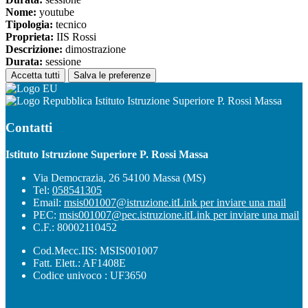
Nome:
youtube
Tipologia:
tecnico
Proprieta:
IIS Rossi
Descrizione:
dimostrazione
Durata:
sessione
Accetta tutti
Salva le preferenze
Istituto Istruzione Superiore P. Rossi Massa
Contatti
Istituto Istruzione Superiore P. Rossi Massa
Via Democrazia, 26 54100 Massa (MS)
Tel:
058541305
Email:
msis001007@istruzione.it
Link per inviare una mail
PEC:
msis001007@pec.istruzione.it
Link per inviare una mail
C.F.: 80002110452
Cod.Mecc.IIS: MSIS001007
Fatt. Elett.: AF1408E
Codice univoco : UF3650