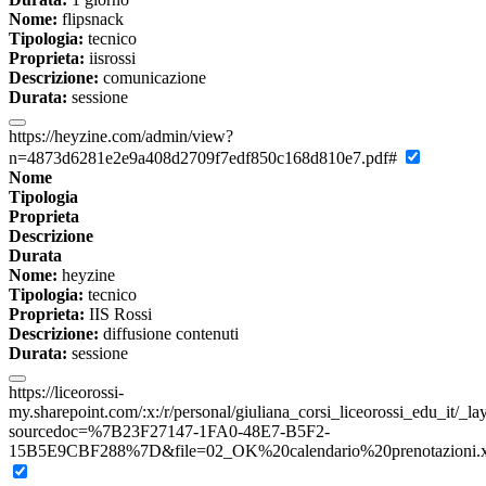
Nome:
flipsnack
Tipologia:
tecnico
Proprieta:
iisrossi
Descrizione:
comunicazione
Durata:
sessione
https://heyzine.com/admin/view?
n=4873d6281e2e9a408d2709f7edf850c168d810e7.pdf#
Nome
Tipologia
Proprieta
Descrizione
Durata
Nome:
heyzine
Tipologia:
tecnico
Proprieta:
IIS Rossi
Descrizione:
diffusione contenuti
Durata:
sessione
https://liceorossi-
my.sharepoint.com/:x:/r/personal/giuliana_corsi_liceorossi_edu_it/_l
sourcedoc=%7B23F27147-1FA0-48E7-B5F2-
15B5E9CBF288%7D&file=02_OK%20calendario%20prenotazioni.xls