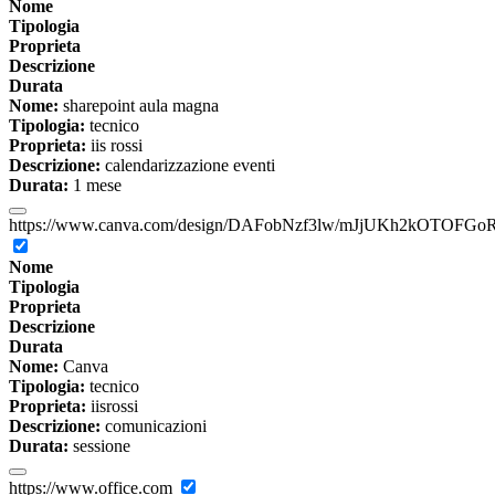
Nome
Tipologia
Proprieta
Descrizione
Durata
Nome:
sharepoint aula magna
Tipologia:
tecnico
Proprieta:
iis rossi
Descrizione:
calendarizzazione eventi
Durata:
1 mese
https://www.canva.com/design/DAFobNzf3lw/mJjUKh2kOTOFGoR
Nome
Tipologia
Proprieta
Descrizione
Durata
Nome:
Canva
Tipologia:
tecnico
Proprieta:
iisrossi
Descrizione:
comunicazioni
Durata:
sessione
https://www.office.com