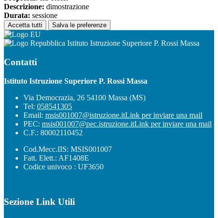
Descrizione:
dimostrazione
Durata:
sessione
Accetta tutti
Salva le preferenze
Istituto Istruzione Superiore P. Rossi Massa
Contatti
Istituto Istruzione Superiore P. Rossi Massa
Via Democrazia, 26 54100 Massa (MS)
Tel:
058541305
Email:
msis001007@istruzione.it
Link per inviare una mail
PEC:
msis001007@pec.istruzione.it
Link per inviare una mail
C.F.: 80002110452
Cod.Mecc.IIS: MSIS001007
Fatt. Elett.: AF1408E
Codice univoco : UF3650
Sezione Link Utili