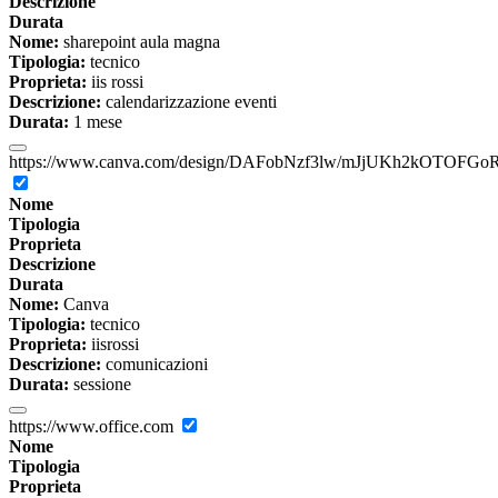
Descrizione
Durata
Nome:
sharepoint aula magna
Tipologia:
tecnico
Proprieta:
iis rossi
Descrizione:
calendarizzazione eventi
Durata:
1 mese
https://www.canva.com/design/DAFobNzf3lw/mJjUKh2kOTOFGoR
Nome
Tipologia
Proprieta
Descrizione
Durata
Nome:
Canva
Tipologia:
tecnico
Proprieta:
iisrossi
Descrizione:
comunicazioni
Durata:
sessione
https://www.office.com
Nome
Tipologia
Proprieta