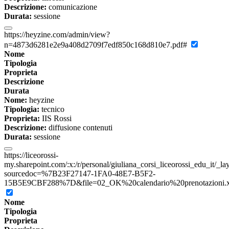
Descrizione:
comunicazione
Durata:
sessione
https://heyzine.com/admin/view?
n=4873d6281e2e9a408d2709f7edf850c168d810e7.pdf#
Nome
Tipologia
Proprieta
Descrizione
Durata
Nome:
heyzine
Tipologia:
tecnico
Proprieta:
IIS Rossi
Descrizione:
diffusione contenuti
Durata:
sessione
https://liceorossi-
my.sharepoint.com/:x:/r/personal/giuliana_corsi_liceorossi_edu_it/_l
sourcedoc=%7B23F27147-1FA0-48E7-B5F2-
15B5E9CBF288%7D&file=02_OK%20calendario%20prenotazioni.xls
Nome
Tipologia
Proprieta