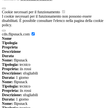
Cookie necessari per il funzionamento
I cookie necessari per il funzionamento non possono essere
disabilitati. È possibile consultare l'elenco nella pagina della cookie
policy.
cdn.flipsnack.com
Nome
Tipologia
Proprieta
Descrizione
Durata
Nome:
flipsnack
Tipologia:
tecnico
Proprieta:
iis rossi
Descrizione:
sfogliabili
Durata:
1 giorno
Nome:
flipsnack
Tipologia:
tecnico
Proprieta:
iis rossi
Descrizione:
sfogliabili
Durata:
1 giorno
Nome:
flipsnack
Tipologia:
tecnico