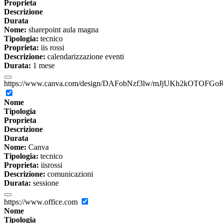
Proprieta
Descrizione
Durata
Nome:
sharepoint aula magna
Tipologia:
tecnico
Proprieta:
iis rossi
Descrizione:
calendarizzazione eventi
Durata:
1 mese
https://www.canva.com/design/DAFobNzf3lw/mJjUKh2kOTOFGoR
Nome
Tipologia
Proprieta
Descrizione
Durata
Nome:
Canva
Tipologia:
tecnico
Proprieta:
iisrossi
Descrizione:
comunicazioni
Durata:
sessione
https://www.office.com
Nome
Tipologia