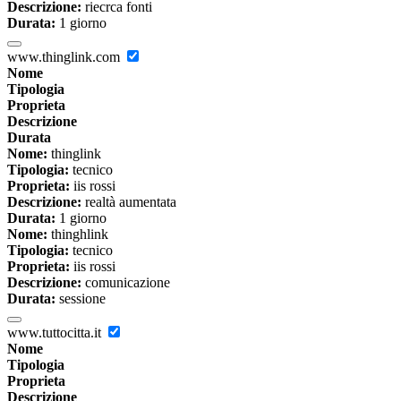
Descrizione:
riecrca fonti
Durata:
1 giorno
www.thinglink.com
Nome
Tipologia
Proprieta
Descrizione
Durata
Nome:
thinglink
Tipologia:
tecnico
Proprieta:
iis rossi
Descrizione:
realtà aumentata
Durata:
1 giorno
Nome:
thinghlink
Tipologia:
tecnico
Proprieta:
iis rossi
Descrizione:
comunicazione
Durata:
sessione
www.tuttocitta.it
Nome
Tipologia
Proprieta
Descrizione