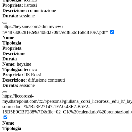
Proprieta:
iisrossi
Descrizione:
comunicazione
Durata:
sessione
https://heyzine.com/admin/view?
n=4873d6281e2e9a408d2709f7edf850c168d810e7.pdf#
Nome
Tipologia
Proprieta
Descrizione
Durata
Nome:
heyzine
Tipologia:
tecnico
Proprieta:
IIS Rossi
Descrizione:
diffusione contenuti
Durata:
sessione
https://liceorossi-
my.sharepoint.com/:x:/r/personal/giuliana_corsi_liceorossi_edu_it/_l
sourcedoc=%7B23F27147-1FA0-48E7-B5F2-
15B5E9CBF288%7D&file=02_OK%20calendario%20prenotazioni.xls
Nome
Tipologia