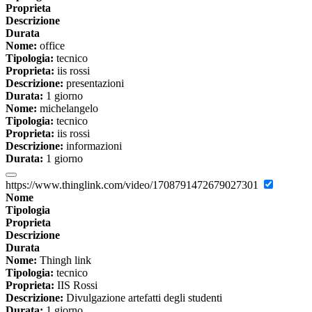
Proprieta
Descrizione
Durata
Nome:
office
Tipologia:
tecnico
Proprieta:
iis rossi
Descrizione:
presentazioni
Durata:
1 giorno
Nome:
michelangelo
Tipologia:
tecnico
Proprieta:
iis rossi
Descrizione:
informazioni
Durata:
1 giorno
https://www.thinglink.com/video/1708791472679027301
Nome
Tipologia
Proprieta
Descrizione
Durata
Nome:
Thingh link
Tipologia:
tecnico
Proprieta:
IIS Rossi
Descrizione:
Divulgazione artefatti degli studenti
Durata:
1 giorno