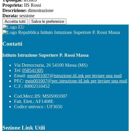
Proprieta:
IIS Rossi
Descrizione:
dimostrazione
Durata:
sessione
Accetta tutti
Salva le preferenze
Istituto Istruzione Superiore P. Rossi Massa
Contatti
Istituto Istruzione Superiore P. Rossi Massa
Via Democrazia, 26 54100 Massa (MS)
Tel:
058541305
Email:
msis001007@istruzione.it
Link per inviare una mail
PEC:
msis001007@pec.istruzione.it
Link per inviare una mail
C.F.: 80002110452
Cod.Mecc.IIS: MSIS001007
Fatt. Elett.: AF1408E
Codice univoco : UF3650
Sezione Link Utili