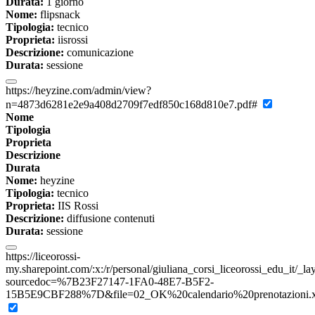
Durata:
1 giorno
Nome:
flipsnack
Tipologia:
tecnico
Proprieta:
iisrossi
Descrizione:
comunicazione
Durata:
sessione
https://heyzine.com/admin/view?
n=4873d6281e2e9a408d2709f7edf850c168d810e7.pdf#
Nome
Tipologia
Proprieta
Descrizione
Durata
Nome:
heyzine
Tipologia:
tecnico
Proprieta:
IIS Rossi
Descrizione:
diffusione contenuti
Durata:
sessione
https://liceorossi-
my.sharepoint.com/:x:/r/personal/giuliana_corsi_liceorossi_edu_it/_l
sourcedoc=%7B23F27147-1FA0-48E7-B5F2-
15B5E9CBF288%7D&file=02_OK%20calendario%20prenotazioni.xls