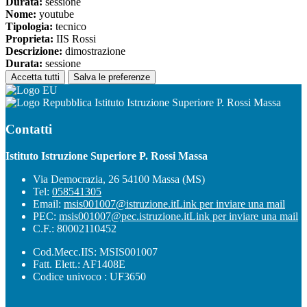
Durata:
sessione
Nome:
youtube
Tipologia:
tecnico
Proprieta:
IIS Rossi
Descrizione:
dimostrazione
Durata:
sessione
Accetta tutti
Salva le preferenze
Istituto Istruzione Superiore P. Rossi Massa
Contatti
Istituto Istruzione Superiore P. Rossi Massa
Via Democrazia, 26 54100 Massa (MS)
Tel:
058541305
Email:
msis001007@istruzione.it
Link per inviare una mail
PEC:
msis001007@pec.istruzione.it
Link per inviare una mail
C.F.: 80002110452
Cod.Mecc.IIS: MSIS001007
Fatt. Elett.: AF1408E
Codice univoco : UF3650