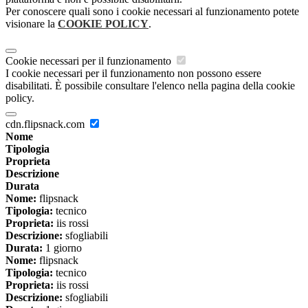
Per conoscere quali sono i cookie necessari al funzionamento potete
visionare la
COOKIE POLICY
.
Cookie necessari per il funzionamento
I cookie necessari per il funzionamento non possono essere
disabilitati. È possibile consultare l'elenco nella pagina della cookie
policy.
cdn.flipsnack.com
Nome
Tipologia
Proprieta
Descrizione
Durata
Nome:
flipsnack
Tipologia:
tecnico
Proprieta:
iis rossi
Descrizione:
sfogliabili
Durata:
1 giorno
Nome:
flipsnack
Tipologia:
tecnico
Proprieta:
iis rossi
Descrizione:
sfogliabili