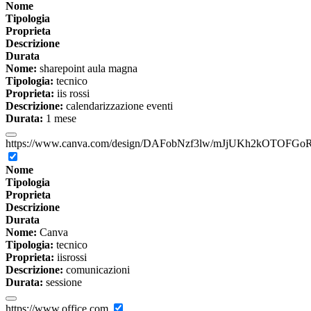
Nome
Tipologia
Proprieta
Descrizione
Durata
Nome:
sharepoint aula magna
Tipologia:
tecnico
Proprieta:
iis rossi
Descrizione:
calendarizzazione eventi
Durata:
1 mese
https://www.canva.com/design/DAFobNzf3lw/mJjUKh2kOTOFGoR
Nome
Tipologia
Proprieta
Descrizione
Durata
Nome:
Canva
Tipologia:
tecnico
Proprieta:
iisrossi
Descrizione:
comunicazioni
Durata:
sessione
https://www.office.com