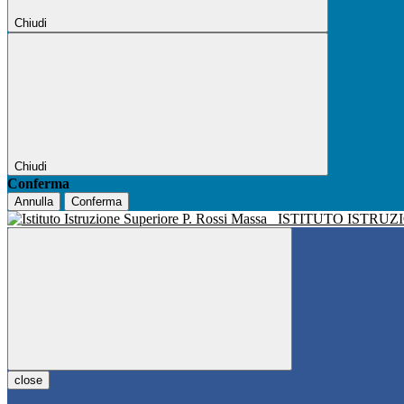
Chiudi
Chiudi
Conferma
Annulla
Conferma
ISTITUTO ISTRUZ
close