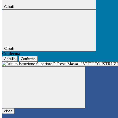
Chiudi
Chiudi
Conferma
Annulla
Conferma
ISTITUTO ISTRUZ
close