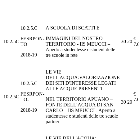
A SCUOLA DI SCATTI E
10.2.5.C
IMMAGINI DEL NOSTRO
FESRPON-
€
10.2.5C
30
20
TERRITORIO - IIS MEUCCI –
TO-
7.
Aperto a studentesse e student delle
2018-19
tre scuole in rete
LE VIE
DELL'ACQUA:VALORIZAZIONE
DEI SITI D'INTERESSE LEGATI
10.2.5.C
ALLE ACQUE PRESENTI
FESRPON-
€
10.2.5C
NEL TERRITORIO APUANO –
TO-
7.
30
20
FONTE DELL’ACQUA DI SAN
2018-19
CARLO – IIS MEUCCI - Aperto a
studentesse e studenti delle tre scuole
partner
LE VIE DELL'ACQUA: