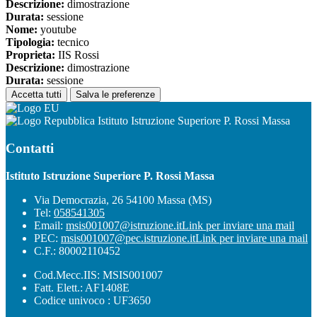
Descrizione:
dimostrazione
Durata:
sessione
Nome:
youtube
Tipologia:
tecnico
Proprieta:
IIS Rossi
Descrizione:
dimostrazione
Durata:
sessione
Accetta tutti
Salva le preferenze
Istituto Istruzione Superiore P. Rossi Massa
Contatti
Istituto Istruzione Superiore P. Rossi Massa
Via Democrazia, 26 54100 Massa (MS)
Tel:
058541305
Email:
msis001007@istruzione.it
Link per inviare una mail
PEC:
msis001007@pec.istruzione.it
Link per inviare una mail
C.F.: 80002110452
Cod.Mecc.IIS: MSIS001007
Fatt. Elett.: AF1408E
Codice univoco : UF3650