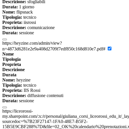
Descrizione:
sfogliabili
Durata:
1 giorno
Nome:
flipsnack
Tipologia:
tecnico
Proprieta:
iisrossi
Descrizione:
comunicazione
Durata:
sessione
https://heyzine.com/admin/view?
n=4873d6281e2e9a408d2709f7edf850c168d810e7.pdf#
Nome
Tipologia
Proprieta
Descrizione
Durata
Nome:
heyzine
Tipologia:
tecnico
Proprieta:
IIS Rossi
Descrizione:
diffusione contenuti
Durata:
sessione
https://liceorossi-
my.sharepoint.com/:x:/r/personal/giuliana_corsi_liceorossi_edu_it/_l
sourcedoc=%7B23F27147-1FA0-48E7-B5F2-
15B5E9CBF288%7D&file=02_OK%20calendario%20prenotazioni.xls