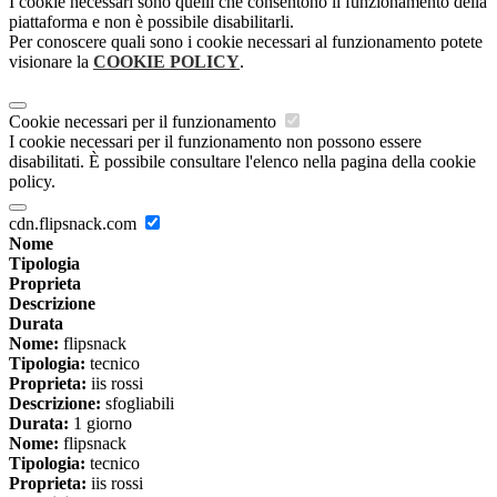
I cookie necessari sono quelli che consentono il funzionamento della
piattaforma e non è possibile disabilitarli.
Per conoscere quali sono i cookie necessari al funzionamento potete
visionare la
COOKIE POLICY
.
Cookie necessari per il funzionamento
I cookie necessari per il funzionamento non possono essere
disabilitati. È possibile consultare l'elenco nella pagina della cookie
policy.
cdn.flipsnack.com
Nome
Tipologia
Proprieta
Descrizione
Durata
Nome:
flipsnack
Tipologia:
tecnico
Proprieta:
iis rossi
Descrizione:
sfogliabili
Durata:
1 giorno
Nome:
flipsnack
Tipologia:
tecnico
Proprieta:
iis rossi