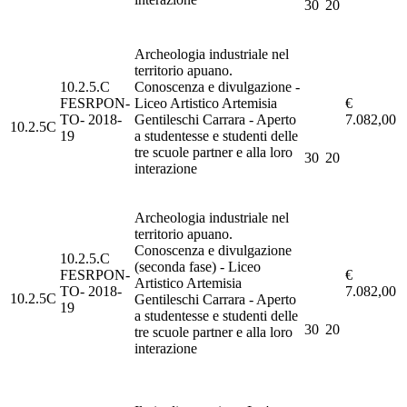
30
20
Archeologia industriale nel
territorio apuano.
10.2.5.C
Conoscenza e divulgazione -
FESRPON-
Liceo Artistico Artemisia
€
TO- 2018-
Gentileschi Carrara - Aperto
7.082,00
10.2.5C
19
a studentesse e studenti delle
tre scuole partner e alla loro
30
20
interazione
Archeologia industriale nel
territorio apuano.
Conoscenza e divulgazione
10.2.5.C
(seconda fase) - Liceo
FESRPON-
€
Artistico Artemisia
TO- 2018-
7.082,00
10.2.5C
Gentileschi Carrara - Aperto
19
a studentesse e studenti delle
30
20
tre scuole partner e alla loro
interazione