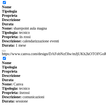
Nome
Tipologia
Proprieta
Descrizione
Durata
Nome:
sharepoint aula magna
Tipologia:
tecnico
Proprieta:
iis rossi
Descrizione:
calendarizzazione eventi
Durata:
1 mese
https://www.canva.com/design/DAFobNzf3lw/mJjUKh2kOTOFGoR
Nome
Tipologia
Proprieta
Descrizione
Durata
Nome:
Canva
Tipologia:
tecnico
Proprieta:
iisrossi
Descrizione:
comunicazioni
Durata:
sessione