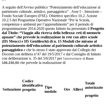
A seguito dell'Avviso pubblico “Potenziamento dell’educazione al
patrimonio culturale, artistico, paesaggistico” . Asse I – Istruzione –
Fondo Sociale Europeo (FSE). Obiettivo specifico 10.2. Azione
10.2.5 del Programma Operativo Nazionale “Per la Scuola,
competenze e ambienti per l’apprendimento” per il periodo di
programmazione 2014-2020 questo Istituto ha presentato il
Progetto
dal Titolo: “Viaggio alla ricerca della bellezza: reti di memorie
apuane” che prevede la realizzazione in rete con altre scuole
(IIS Meucci e IIS Gentileschi) di n. 15 Moduli che mirano al
potenziamento dell’educazione al patrimonio culturale artistico
paesaggistico
e che lo stesso è stato approvato dal Collegio dei
Docenti con delibera n°47 del 19/5/2017 e dal Consiglio di Istituto
con deliberazione n. 35 del 5/6/2017 per
l’ammontare di
Euro
che prevede la realizzazione di
106.230,00
Codice
Totale
identificativo
Tipo
autorizzato
Sottoazione
Ore
Allievi
progetto
modulo
progetto