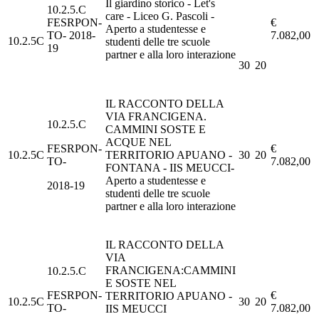
Il giardino storico - Let's
10.2.5.C
care - Liceo G. Pascoli -
FESRPON-
€
Aperto a studentesse e
TO- 2018-
7.082,00
10.2.5C
studenti delle tre scuole
19
partner e alla loro interazione
30
20
IL RACCONTO DELLA
VIA FRANCIGENA.
10.2.5.C
CAMMINI SOSTE E
ACQUE NEL
FESRPON-
€
10.2.5C
TERRITORIO APUANO -
30
20
TO-
7.082,00
FONTANA - IIS MEUCCI-
Aperto a studentesse e
2018-19
studenti delle tre scuole
partner e alla loro interazione
IL RACCONTO DELLA
VIA
FRANCIGENA:CAMMINI
10.2.5.C
E SOSTE NEL
FESRPON-
€
TERRITORIO APUANO -
10.2.5C
30
20
TO-
7.082,00
IIS MEUCCI