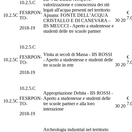
10.2.5.C
valorizzazione e conoscenza dei siti
legati all'acqua presenti nel territorio
FESRPON-
€
10.2.5C
Apuana: FONTE DELL’ACQUA
TO-
7.
30
20
CRISTALLO E DI CANEVARA –
IIS MEUCCI - Aperto a studentesse e
2018-19
studenti delle tre scuole partner
10.2.5.C
Visita ai secoli di Massa - IIS ROSSI
FESRPON-
€
10.2.5C
- Aperto a studentesse e studenti delle
TO-
7.
30
20
tre scuole in rete
2018-19
10.2.5.C
Appropriazione Debita - IIS ROSSI -
FESRPON-
Aperto a studentesse e studenti delle
€
10.2.5C
TO-
tre scuole partner e alla loro
7.
30
20
interazione
2018-19
Archeologia industrial nel territorio