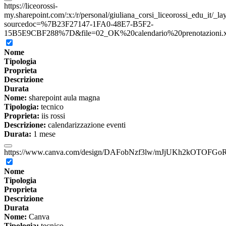
https://liceorossi-
my.sharepoint.com/:x:/r/personal/giuliana_corsi_liceorossi_edu_it/_l
sourcedoc=%7B23F27147-1FA0-48E7-B5F2-
15B5E9CBF288%7D&file=02_OK%20calendario%20prenotazioni.xls
Nome
Tipologia
Proprieta
Descrizione
Durata
Nome:
sharepoint aula magna
Tipologia:
tecnico
Proprieta:
iis rossi
Descrizione:
calendarizzazione eventi
Durata:
1 mese
https://www.canva.com/design/DAFobNzf3lw/mJjUKh2kOTOFGoR
Nome
Tipologia
Proprieta
Descrizione
Durata
Nome:
Canva
Tipologia:
tecnico