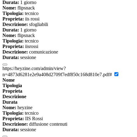
Durata:
1 giorno
Nome:
flipsnack
Tipologia:
tecnico
Proprieta:
iis rossi
Descrizione:
sfogliabili
Durata:
1 giorno
Nome:
flipsnack
Tipologia:
tecnico
Proprieta:
iisrossi
Descrizione:
comunicazione
Durata:
sessione
https://heyzine.com/admin/view?
n=4873d6281e2e9a408d2709f7edf850c168d810e7.pdf#
Nome
Tipologia
Proprieta
Descrizione
Durata
Nome:
heyzine
Tipologia:
tecnico
Proprieta:
IIS Rossi
Descrizione:
diffusione contenuti
Durata:
sessione