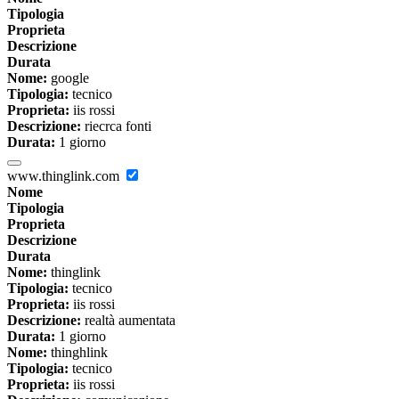
Tipologia
Proprieta
Descrizione
Durata
Nome:
google
Tipologia:
tecnico
Proprieta:
iis rossi
Descrizione:
riecrca fonti
Durata:
1 giorno
www.thinglink.com
Nome
Tipologia
Proprieta
Descrizione
Durata
Nome:
thinglink
Tipologia:
tecnico
Proprieta:
iis rossi
Descrizione:
realtà aumentata
Durata:
1 giorno
Nome:
thinghlink
Tipologia:
tecnico
Proprieta:
iis rossi