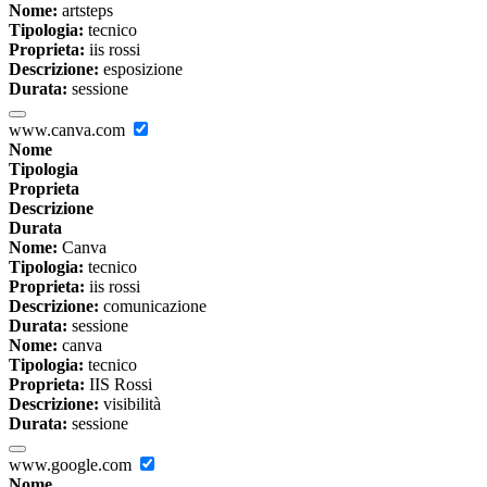
Nome:
artsteps
Tipologia:
tecnico
Proprieta:
iis rossi
Descrizione:
esposizione
Durata:
sessione
www.canva.com
Nome
Tipologia
Proprieta
Descrizione
Durata
Nome:
Canva
Tipologia:
tecnico
Proprieta:
iis rossi
Descrizione:
comunicazione
Durata:
sessione
Nome:
canva
Tipologia:
tecnico
Proprieta:
IIS Rossi
Descrizione:
visibilità
Durata:
sessione
www.google.com
Nome