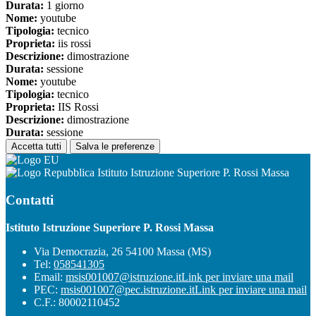
Durata:
1 giorno
Nome:
youtube
Tipologia:
tecnico
Proprieta:
iis rossi
Descrizione:
dimostrazione
Durata:
sessione
Nome:
youtube
Tipologia:
tecnico
Proprieta:
IIS Rossi
Descrizione:
dimostrazione
Durata:
sessione
Accetta tutti
Salva le preferenze
Istituto Istruzione Superiore P. Rossi Massa
Contatti
Istituto Istruzione Superiore P. Rossi Massa
Via Democrazia, 26 54100 Massa (MS)
Tel:
058541305
Email:
msis001007@istruzione.it
Link per inviare una mail
PEC:
msis001007@pec.istruzione.it
Link per inviare una mail
C.F.: 80002110452