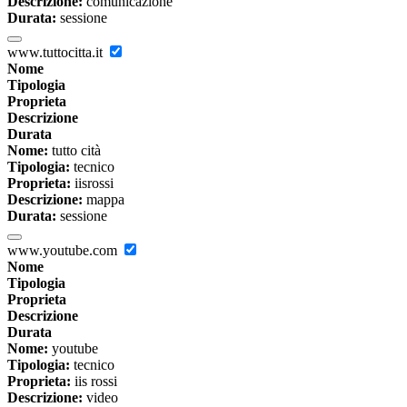
Descrizione:
comunicazione
Durata:
sessione
www.tuttocitta.it
Nome
Tipologia
Proprieta
Descrizione
Durata
Nome:
tutto cità
Tipologia:
tecnico
Proprieta:
iisrossi
Descrizione:
mappa
Durata:
sessione
www.youtube.com
Nome
Tipologia
Proprieta
Descrizione
Durata
Nome:
youtube
Tipologia:
tecnico
Proprieta:
iis rossi
Descrizione:
video