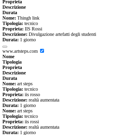
Proprieta
Descrizione
Durata
Nome:
Thingh link
Tipologia:
tecnico
Proprieta:
IIS Rossi
Descrizione:
Divulgazione artefatti degli studenti
Durata:
1 giorno
www.artsteps.com
Nome
Tipologia
Proprieta
Descrizione
Durata
Nome:
art steps
Tipologia:
tecnico
Proprieta:
iis rosso
Descrizione:
realtà aumentata
Durata:
1 giorno
Nome:
art steps
Tipologia:
tecnico
Proprieta:
iis rossi
Descrizione:
realtà aumentata
Durata:
1 giorno