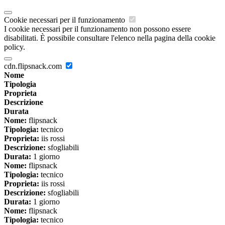
Cookie necessari per il funzionamento
I cookie necessari per il funzionamento non possono essere
disabilitati. È possibile consultare l'elenco nella pagina della cookie
policy.
cdn.flipsnack.com
Nome
Tipologia
Proprieta
Descrizione
Durata
Nome:
flipsnack
Tipologia:
tecnico
Proprieta:
iis rossi
Descrizione:
sfogliabili
Durata:
1 giorno
Nome:
flipsnack
Tipologia:
tecnico
Proprieta:
iis rossi
Descrizione:
sfogliabili
Durata:
1 giorno
Nome:
flipsnack
Tipologia:
tecnico