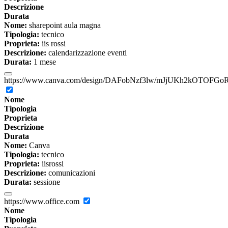
Descrizione
Durata
Nome:
sharepoint aula magna
Tipologia:
tecnico
Proprieta:
iis rossi
Descrizione:
calendarizzazione eventi
Durata:
1 mese
https://www.canva.com/design/DAFobNzf3lw/mJjUKh2kOTOFGoR
Nome
Tipologia
Proprieta
Descrizione
Durata
Nome:
Canva
Tipologia:
tecnico
Proprieta:
iisrossi
Descrizione:
comunicazioni
Durata:
sessione
https://www.office.com
Nome
Tipologia