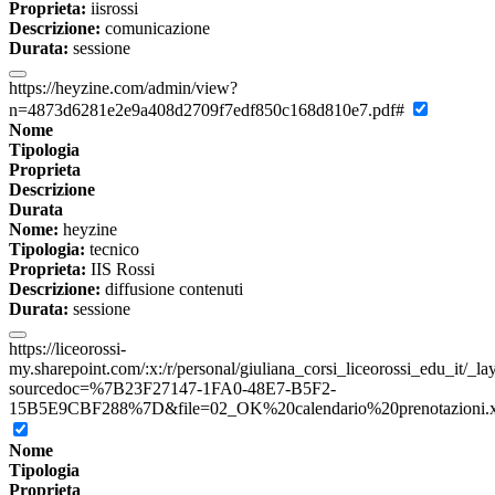
Proprieta:
iisrossi
Descrizione:
comunicazione
Durata:
sessione
https://heyzine.com/admin/view?
n=4873d6281e2e9a408d2709f7edf850c168d810e7.pdf#
Nome
Tipologia
Proprieta
Descrizione
Durata
Nome:
heyzine
Tipologia:
tecnico
Proprieta:
IIS Rossi
Descrizione:
diffusione contenuti
Durata:
sessione
https://liceorossi-
my.sharepoint.com/:x:/r/personal/giuliana_corsi_liceorossi_edu_it/_l
sourcedoc=%7B23F27147-1FA0-48E7-B5F2-
15B5E9CBF288%7D&file=02_OK%20calendario%20prenotazioni.xls
Nome
Tipologia
Proprieta