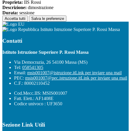
Proprieta:
IIS Rossi
Descrizione:
dimostrazione
Durata:
sessione
Accetta tutti
Salva le preferenze
Istituto Istruzione Superiore P. Rossi Massa
Contatti
Istituto Istruzione Superiore P. Rossi Massa
Via Democrazia, 26 54100 Massa (MS)
Tel:
058541305
Email:
msis001007@istruzione.it
Link per inviare una mail
PEC:
msis001007@pec.istruzione.it
Link per inviare una mail
C.F.: 80002110452
Cod.Mecc.IIS: MSIS001007
Fatt. Elett.: AF1408E
Codice univoco : UF3650
Sezione Link Utili