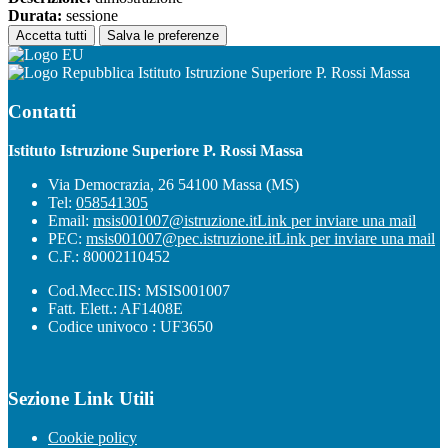
Durata:
sessione
Accetta tutti
Salva le preferenze
Istituto Istruzione Superiore P. Rossi Massa
Contatti
Istituto Istruzione Superiore P. Rossi Massa
Via Democrazia, 26 54100 Massa (MS)
Tel:
058541305
Email:
msis001007@istruzione.it
Link per inviare una mail
PEC:
msis001007@pec.istruzione.it
Link per inviare una mail
C.F.: 80002110452
Cod.Mecc.IIS: MSIS001007
Fatt. Elett.: AF1408E
Codice univoco : UF3650
Sezione Link Utili
Cookie policy