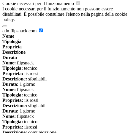
Cookie necessari per il funzionamento
I cookie necessari per il funzionamento non possono essere
disabilitati. È possibile consultare l'elenco nella pagina della cookie
policy.
cdn.flipsnack.com
Nome
Tipologia
Proprieta
Descrizione
Durata
Nome:
flipsnack
Tipologia:
tecnico
Proprieta:
iis rossi
Descrizione:
sfogliabili
Durata:
1 giorno
Nome:
flipsnack
Tipologia:
tecnico
Proprieta:
iis rossi
Descrizione:
sfogliabili
Durata:
1 giorno
Nome:
flipsnack
Tipologia:
tecnico
Proprieta:
iisrossi
Descrizione:
comunicazione