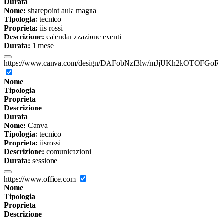
Durata
Nome:
sharepoint aula magna
Tipologia:
tecnico
Proprieta:
iis rossi
Descrizione:
calendarizzazione eventi
Durata:
1 mese
https://www.canva.com/design/DAFobNzf3lw/mJjUKh2kOTOFGoR
Nome
Tipologia
Proprieta
Descrizione
Durata
Nome:
Canva
Tipologia:
tecnico
Proprieta:
iisrossi
Descrizione:
comunicazioni
Durata:
sessione
https://www.office.com
Nome
Tipologia
Proprieta
Descrizione