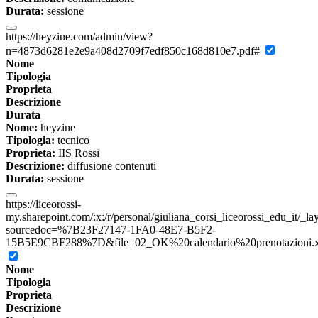
Durata:
sessione
https://heyzine.com/admin/view?
n=4873d6281e2e9a408d2709f7edf850c168d810e7.pdf#
Nome
Tipologia
Proprieta
Descrizione
Durata
Nome:
heyzine
Tipologia:
tecnico
Proprieta:
IIS Rossi
Descrizione:
diffusione contenuti
Durata:
sessione
https://liceorossi-
my.sharepoint.com/:x:/r/personal/giuliana_corsi_liceorossi_edu_it/_l
sourcedoc=%7B23F27147-1FA0-48E7-B5F2-
15B5E9CBF288%7D&file=02_OK%20calendario%20prenotazioni.xls
Nome
Tipologia
Proprieta
Descrizione