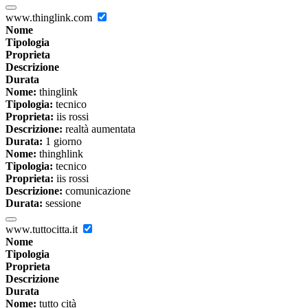
www.thinglink.com
Nome
Tipologia
Proprieta
Descrizione
Durata
Nome:
thinglink
Tipologia:
tecnico
Proprieta:
iis rossi
Descrizione:
realtà aumentata
Durata:
1 giorno
Nome:
thinghlink
Tipologia:
tecnico
Proprieta:
iis rossi
Descrizione:
comunicazione
Durata:
sessione
www.tuttocitta.it
Nome
Tipologia
Proprieta
Descrizione
Durata
Nome:
tutto cità