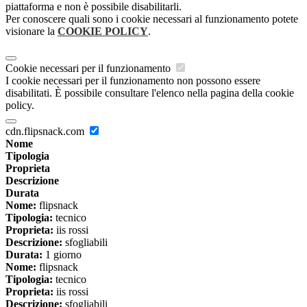
piattaforma e non è possibile disabilitarli.
Per conoscere quali sono i cookie necessari al funzionamento potete
visionare la
COOKIE POLICY
.
Cookie necessari per il funzionamento
I cookie necessari per il funzionamento non possono essere
disabilitati. È possibile consultare l'elenco nella pagina della cookie
policy.
cdn.flipsnack.com
Nome
Tipologia
Proprieta
Descrizione
Durata
Nome:
flipsnack
Tipologia:
tecnico
Proprieta:
iis rossi
Descrizione:
sfogliabili
Durata:
1 giorno
Nome:
flipsnack
Tipologia:
tecnico
Proprieta:
iis rossi
Descrizione:
sfogliabili