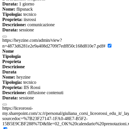
Durata:
1 giorno
Nome:
flipsnack
Tipologia:
tecnico
Proprieta:
iisrossi
Descrizione:
comunicazione
Durata:
sessione
https://heyzine.com/admin/view?
n=4873d6281e2e9a408d2709f7edf850c168d810e7.pdf#
Nome
Tipologia
Proprieta
Descrizione
Durata
Nome:
heyzine
Tipologia:
tecnico
Proprieta:
IIS Rossi
Descrizione:
diffusione contenuti
Durata:
sessione
https://liceorossi-
my.sharepoint.com/:x:/r/personal/giuliana_corsi_liceorossi_edu_it/_l
sourcedoc=%7B23F27147-1FA0-48E7-B5F2-
15B5E9CBF288%7D&file=02_OK%20calendario%20prenotazioni.xls