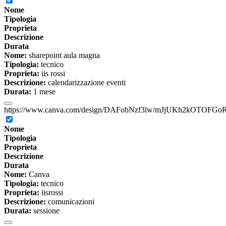
Nome
Tipologia
Proprieta
Descrizione
Durata
Nome:
sharepoint aula magna
Tipologia:
tecnico
Proprieta:
iis rossi
Descrizione:
calendarizzazione eventi
Durata:
1 mese
https://www.canva.com/design/DAFobNzf3lw/mJjUKh2kOTOFGoR
Nome
Tipologia
Proprieta
Descrizione
Durata
Nome:
Canva
Tipologia:
tecnico
Proprieta:
iisrossi
Descrizione:
comunicazioni
Durata:
sessione