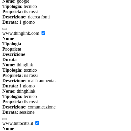
Nome:
google
Tipologia:
tecnico
Proprieta:
iis rossi
Descrizione:
riecrca fonti
Durata:
1 giorno
www.thinglink.com
Nome
Tipologia
Proprieta
Descrizione
Durata
Nome:
thinglink
Tipologia:
tecnico
Proprieta:
iis rossi
Descrizione:
realtà aumentata
Durata:
1 giorno
Nome:
thinghlink
Tipologia:
tecnico
Proprieta:
iis rossi
Descrizione:
comunicazione
Durata:
sessione
www.tuttocitta.it
Nome