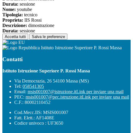
Durata:
sessione
Nome:
youtube
Tipologia:
tecnico
Proprieta:
IIS Rossi
Descrizione:
dimostrazione
Durata:
sessione
Accetta tutti
Salva le preferenze
Istituto Istruzione Superiore P. Rossi Massa
Contatti
Istituto Istruzione Superiore P. Rossi Massa
Via Democrazia, 26 54100 Massa (MS)
Tel:
058541305
Email:
msis001007@istruzione.it
Link per inviare una mail
PEC:
msis001007@pec.istruzione.it
Link per inviare una mail
C.F.: 80002110452
Cod.Mecc.IIS: MSIS001007
Fatt. Elett.: AF1408E
Codice univoco : UF3650