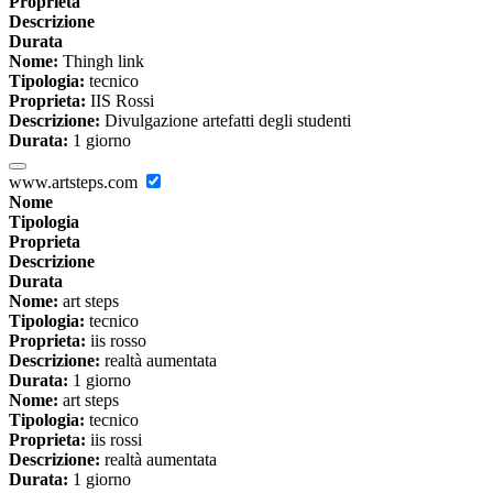
Proprieta
Descrizione
Durata
Nome:
Thingh link
Tipologia:
tecnico
Proprieta:
IIS Rossi
Descrizione:
Divulgazione artefatti degli studenti
Durata:
1 giorno
www.artsteps.com
Nome
Tipologia
Proprieta
Descrizione
Durata
Nome:
art steps
Tipologia:
tecnico
Proprieta:
iis rosso
Descrizione:
realtà aumentata
Durata:
1 giorno
Nome:
art steps
Tipologia:
tecnico
Proprieta:
iis rossi
Descrizione:
realtà aumentata
Durata:
1 giorno