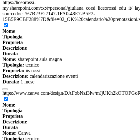
https://liceorossi-
my.sharepoint.com/:x:/r/personal/giuliana_corsi_liceorossi_edu_it/_l
sourcedoc=%7B23F27147-1FA0-48E7-B5F2-
15B5E9CBF288%7D&file=02_OK%20calendario%20prenotazioni.xls
Nome
Tipologia
Proprieta
Descrizione
Durata
Nome:
sharepoint aula magna
Tipologia:
tecnico
Proprieta:
iis rossi
Descrizione:
calendarizzazione eventi
Durata:
1 mese
https://www.canva.com/design/DAFobNzf3lw/mJjUKh2kOTOFGoR
Nome
Tipologia
Proprieta
Descrizione
Durata
Nome:
Canva
Tipologia:
tecnico