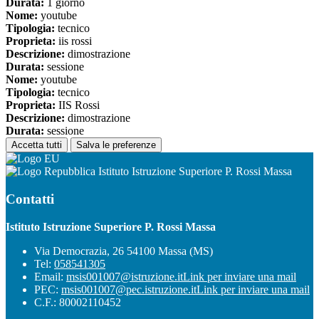
Durata:
1 giorno
Nome:
youtube
Tipologia:
tecnico
Proprieta:
iis rossi
Descrizione:
dimostrazione
Durata:
sessione
Nome:
youtube
Tipologia:
tecnico
Proprieta:
IIS Rossi
Descrizione:
dimostrazione
Durata:
sessione
Accetta tutti
Salva le preferenze
Istituto Istruzione Superiore P. Rossi Massa
Contatti
Istituto Istruzione Superiore P. Rossi Massa
Via Democrazia, 26 54100 Massa (MS)
Tel:
058541305
Email:
msis001007@istruzione.it
Link per inviare una mail
PEC:
msis001007@pec.istruzione.it
Link per inviare una mail
C.F.: 80002110452