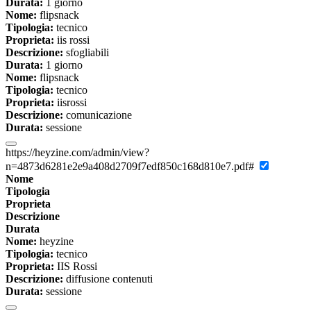
Durata:
1 giorno
Nome:
flipsnack
Tipologia:
tecnico
Proprieta:
iis rossi
Descrizione:
sfogliabili
Durata:
1 giorno
Nome:
flipsnack
Tipologia:
tecnico
Proprieta:
iisrossi
Descrizione:
comunicazione
Durata:
sessione
https://heyzine.com/admin/view?
n=4873d6281e2e9a408d2709f7edf850c168d810e7.pdf#
Nome
Tipologia
Proprieta
Descrizione
Durata
Nome:
heyzine
Tipologia:
tecnico
Proprieta:
IIS Rossi
Descrizione:
diffusione contenuti
Durata:
sessione