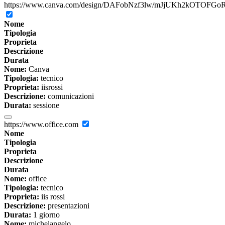
https://www.canva.com/design/DAFobNzf3lw/mJjUKh2kOTOFGoR
Nome
Tipologia
Proprieta
Descrizione
Durata
Nome:
Canva
Tipologia:
tecnico
Proprieta:
iisrossi
Descrizione:
comunicazioni
Durata:
sessione
https://www.office.com
Nome
Tipologia
Proprieta
Descrizione
Durata
Nome:
office
Tipologia:
tecnico
Proprieta:
iis rossi
Descrizione:
presentazioni
Durata:
1 giorno
Nome:
michelangelo