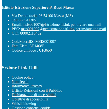
Istituto Istruzione Superiore P. Rossi Massa
Via Democrazia, 26 54100 Massa (MS)
Tel:
058541305
Email:
msis001007@istruzione.it
Link per inviare una mail
PEC:
msis001007@pec.istruzione.it
Link per inviare una mail
C.F.: 80002110452
Cod.Mecc.IIS: MSIS001007
Fatt. Elett.: AF1408E
Codice univoco : UF3650
Sezione Link Utili
Cookie policy
Note legali
Informativa Privacy
Ufficio Relazioni con il Pubblico
Dichiarazione di accessibilità
Obiettivi di accessibilità
Whistleblowing
Gestione consensi cookie