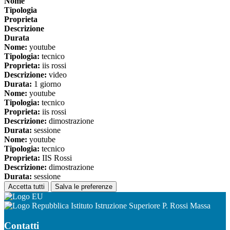
Nome
Tipologia
Proprieta
Descrizione
Durata
Nome:
youtube
Tipologia:
tecnico
Proprieta:
iis rossi
Descrizione:
video
Durata:
1 giorno
Nome:
youtube
Tipologia:
tecnico
Proprieta:
iis rossi
Descrizione:
dimostrazione
Durata:
sessione
Nome:
youtube
Tipologia:
tecnico
Proprieta:
IIS Rossi
Descrizione:
dimostrazione
Durata:
sessione
Accetta tutti
Salva le preferenze
Istituto Istruzione Superiore P. Rossi Massa
Contatti