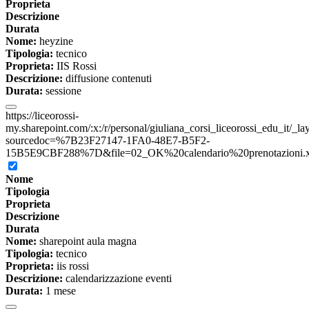
Proprieta
Descrizione
Durata
Nome:
heyzine
Tipologia:
tecnico
Proprieta:
IIS Rossi
Descrizione:
diffusione contenuti
Durata:
sessione
https://liceorossi-
my.sharepoint.com/:x:/r/personal/giuliana_corsi_liceorossi_edu_it/_l
sourcedoc=%7B23F27147-1FA0-48E7-B5F2-
15B5E9CBF288%7D&file=02_OK%20calendario%20prenotazioni.xls
Nome
Tipologia
Proprieta
Descrizione
Durata
Nome:
sharepoint aula magna
Tipologia:
tecnico
Proprieta:
iis rossi
Descrizione:
calendarizzazione eventi
Durata:
1 mese