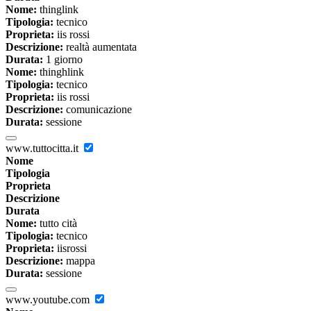
Nome:
thinglink
Tipologia:
tecnico
Proprieta:
iis rossi
Descrizione:
realtà aumentata
Durata:
1 giorno
Nome:
thinghlink
Tipologia:
tecnico
Proprieta:
iis rossi
Descrizione:
comunicazione
Durata:
sessione
www.tuttocitta.it
Nome
Tipologia
Proprieta
Descrizione
Durata
Nome:
tutto cità
Tipologia:
tecnico
Proprieta:
iisrossi
Descrizione:
mappa
Durata:
sessione
www.youtube.com