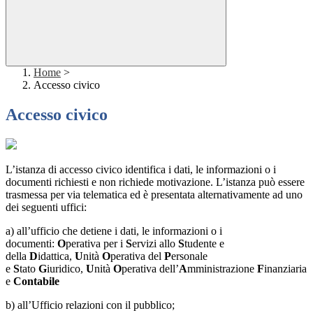
Home
>
Accesso civico
Accesso civico
L’istanza di accesso civico identifica i dati, le informazioni o i
documenti richiesti e non richiede motivazione. L’istanza può essere
trasmessa per via telematica ed è presentata alternativamente ad uno
dei seguenti uffici:
a) all’ufficio che detiene i dati, le informazioni o i
documenti:
O
perativa per i
S
ervizi allo
S
tudente e
della
D
idattica,
U
nità
O
perativa del
P
ersonale
e
S
tato
G
iuridico,
U
nità
O
perativa dell’
A
mministrazione
F
inanziaria
e
Contabile
b) all’Ufficio relazioni con il pubblico;