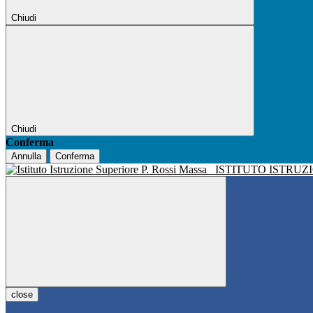
Chiudi
Chiudi
Conferma
Annulla
Conferma
ISTITUTO ISTRUZ
close