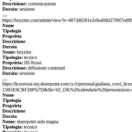
Descrizione:
comunicazione
Durata:
sessione
https://heyzine.com/admin/view?n=4873d6281e2e9a408d2709f7edf
Nome
Tipologia
Proprieta
Descrizione
Durata
Nome:
heyzine
Tipologia:
tecnico
Proprieta:
IIS Rossi
Descrizione:
diffusione contenuti
Durata:
sessione
https://liceorossi-my.sharepoint.com/:x:/r/personal/giuliana_cors
15B5E9CBF288%7D&file=02_OK%20calendario%20prenotazioni.xls
Nome
Tipologia
Proprieta
Descrizione
Durata
Nome:
sharepoint aula magna
Tipologia:
tecnico