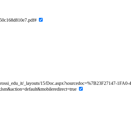
850c168d810e7.pdf#
i_liceorossi_edu_it/_layouts/15/Doc.aspx?sourcedoc=%7B23F27147-1FA0
m&action=default&mobileredirect=true