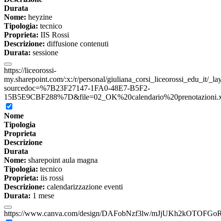
Durata
Nome:
heyzine
Tipologia:
tecnico
Proprieta:
IIS Rossi
Descrizione:
diffusione contenuti
Durata:
sessione
https://liceorossi-
my.sharepoint.com/:x:/r/personal/giuliana_corsi_liceorossi_edu_it/_l
sourcedoc=%7B23F27147-1FA0-48E7-B5F2-
15B5E9CBF288%7D&file=02_OK%20calendario%20prenotazioni.xls
Nome
Tipologia
Proprieta
Descrizione
Durata
Nome:
sharepoint aula magna
Tipologia:
tecnico
Proprieta:
iis rossi
Descrizione:
calendarizzazione eventi
Durata:
1 mese
https://www.canva.com/design/DAFobNzf3lw/mJjUKh2kOTOFGoR