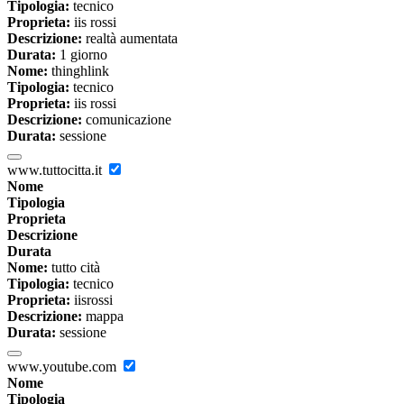
Tipologia:
tecnico
Proprieta:
iis rossi
Descrizione:
realtà aumentata
Durata:
1 giorno
Nome:
thinghlink
Tipologia:
tecnico
Proprieta:
iis rossi
Descrizione:
comunicazione
Durata:
sessione
www.tuttocitta.it
Nome
Tipologia
Proprieta
Descrizione
Durata
Nome:
tutto cità
Tipologia:
tecnico
Proprieta:
iisrossi
Descrizione:
mappa
Durata:
sessione
www.youtube.com
Nome
Tipologia