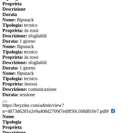
Proprieta
Descrizione
Durata
Nome:
flipsnack
Tipologia:
tecnico
Proprieta:
iis rossi
Descrizione:
sfogliabili
Durata:
1 giorno
Nome:
flipsnack
Tipologia:
tecnico
Proprieta:
iis rossi
Descrizione:
sfogliabili
Durata:
1 giorno
Nome:
flipsnack
Tipologia:
tecnico
Proprieta:
iisrossi
Descrizione:
comunicazione
Durata:
sessione
https://heyzine.com/admin/view?
n=4873d6281e2e9a408d2709f7edf850c168d810e7.pdf#
Nome
Tipologia
Proprieta
Descrizione