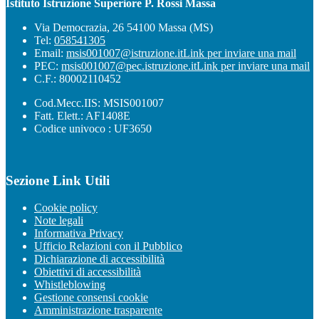
Istituto Istruzione Superiore P. Rossi Massa
Via Democrazia, 26 54100 Massa (MS)
Tel:
058541305
Email:
msis001007@istruzione.it
Link per inviare una mail
PEC:
msis001007@pec.istruzione.it
Link per inviare una mail
C.F.: 80002110452
Cod.Mecc.IIS: MSIS001007
Fatt. Elett.: AF1408E
Codice univoco : UF3650
Sezione Link Utili
Cookie policy
Note legali
Informativa Privacy
Ufficio Relazioni con il Pubblico
Dichiarazione di accessibilità
Obiettivi di accessibilità
Whistleblowing
Gestione consensi cookie
Amministrazione trasparente